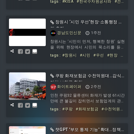
tags :
#KISA
#한국수자원공사와
#건
16일 밝혔다.한국인터넷진흥원 장비·인력
설
#현장
#특화
#CCTV
#보안
이동이 많은 건설 현장의 특성을 반영한
폐쇄회로 텔레비전 성능시험·인증제도 기
준을 마련하기 위해 이번 협력을 추진하게
창원시 ‘시민 우선’현장·소통행정 본
됐다고 설명했다. 이를 통해 댐·수도 건설
격 추진
경남도민신문
1주전
현장 안전사고 예방을 지원할 방침이다.협
약에 따라 한국인터넷진흥원은 한국수자
창원시는 ‘시민이 먼저, 행복한 창원’ 실현
원공사 건설 현장 실제 환경을 반영한 영
을 위해 현장에서 시민의 목소리를 듣고
상 데이터베이스를 구축하고, 이를 기준으
이를 정책으로 연결하는 ‘시민 우선’현장·
tags :
#창원시
#시민
#우선
#현장
#
로 폐
소통행정을 본격 추진한다고 밝혔다.시는
소통행정
#본격
읍면동 중심의 현장행정과 주민 소통을 통
해 다양한 의견과 생활불편을 적극 수렴하
고, 이를 바탕으로 구청별 ‘시민 우선사업’
쿠팡 화재보험금 수천억원대…감식
100대 과제를 추진할 계획이다.먼저 ‘시민
거쳐 보험금 확정
화이트페이퍼
2주전
우선사업’ 구청별 100대 과제는 구청별 50
억 원을 투입해 추진된다. 이동 편의, 생활
인천 쿠팡32 물류센터 화재가 발생 61시간
안전, 환경 개선, 여가 확충, 문화, 경제 6개
만에 큰 불길이 잡히면서 보험업계의 관심
분야에서 일상과 밀접한 ‘시민 우선사
이 공동 보험에 참여한 보험사들의 보상
tags :
#쿠팡
#화재보험금
#수천억원
업’을 발굴하
부담에 관심이 쏠리고 있다.쿠팡의 전체
대
#감식
#거쳐
#보험금
보험 담보 금액은 8700억 원에 이르는 것
으로 알려졌으며 물류센터 규모가 2021년
화재가 발생한 경기 이천 덕평물류센터보
챗GPT '부모 통제 기능' 확대…정책