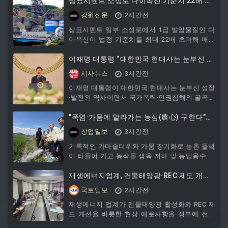
삼표시멘트 소성로 다이옥신 기준치 22배 검
출…폐기물 투입 중단 논란 확산
강원신문
2시간전
삼표시멘트 일부 소성로에서 1급 발암물질인 다
이옥신이 법정 기준치를 최대 22배 초과해 배출
된 사실이 알려지면서 삼척지역 주민들의 불안감
이 커지고 있다.특히 최근 환경 당국이 합동 점검
이재명 대통령 “대한민국 현대사는 눈부신 성
을 진행하는 과정에서 삼표시멘트가 평소 시멘트
장·발전과 국가폭력·인권침해 굴곡의 역사”
시사뉴스
3시간전
생산 과정에서 활용하던 폐기물 투입을 중단한
것으로 확인되면서, 배출 원인과 관리 적정성을
이재명 대통령이 대한민국 현대사는 눈부신 성장
둘러싼 논란이 확산되고 있다.환경 당국은 지난
·발전의 역사이면서 국가폭력·인권침해의 굴곡의
5일과 6일 이틀간 삼표시멘트 사업장을 대상으
역사이기도 함을 강조했다. 이재명 대통령은 7일
로 합동 점검을 실시했다. 이번 점검은 폐기물을
청와대에서 열린 ‘진실·화해를위한과거사정리위
"폭염·가뭄에 말라가는 농심(農心) 구한다"…
연료 및 원료로 활용하는 시멘트 소성로의 다이
원회’ 3기 출범 계기 국가폭력 피해자 위로오찬
농협, 3,000억 긴급 수혈 '범농협 총력전
창업일보
3시간전
옥신 배출량과 운영 실태 등을
에서 모두발언을 해 “대한민국 현대사는 눈부신
성장과 발전의 역사인 동시에 국가폭력과 인권침
기록적인 가마솥더위와 가뭄 장기화로 농촌 들녘
해로 국민이
이 타들어 가고 농작물 생육 저하 및 농업용수 갈
증이 극한에 달한 가운데, 농협중앙회가 가뭄과
폭염 피해 예방 및 복구를 위해 총 3,000억 원 규
재생에너지업계, 건물태양광·REC 제도 개선
모의 재해자금을 긴급 편성해 전격 지원에 나선
한목소리
국토일보
2시간전
다. 이는 단순한 일시적 구호 조치를 넘어 금융·영
농·축산·현장 전반을 아우르는 범농협 차원의 전
재생에너지 업계가 건물태양광 활성화와 REC 제
방위적 종합 지원 대책으로, 농촌 현장의 고통을
도 개선을 비롯한 현장 애로사항을 정부에 전달
분담하고 농업인의 영농 지속 가능성을 원천적으
하고 제도 개선을 위한 민·관 협력을 강화하기로