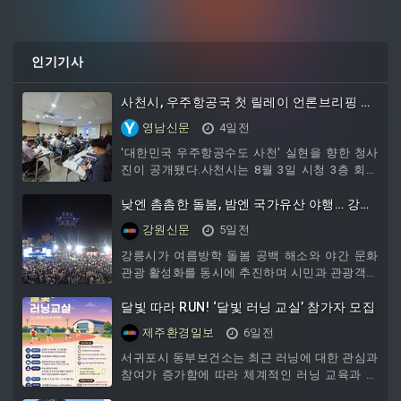
인기기사
사천시, 우주항공국 첫 릴레이 언론브리핑 개
최! 민선9기 핵심 전략 설명
영남신문
4일전
'대한민국 우주항공수도 사천' 실현을 향한 청사
진이 공개됐다.사천시는 8월 3일 시청 3층 회의
실에서 우주항공국을 시작으로 민선9기 릴레이
언론브리핑의 첫 일정을 열고, 우주항공 정책과
낮엔 촘촘한 돌봄, 밤엔 국가유산 야행… 강릉
핵심 전략을 시민과 언론에 설명했다.이번 브리
시, 가족친화 여름도시로 도약
강원신문
5일전
핑에서 우주항공국 이숙미 국장이 직접 발표자로
나서 우주항공국의 기본현황과 주요 성과, 미래
강릉시가 여름방학 돌봄 공백 해소와 야간 문화
비전, 핵심 전략 그리고, 우주항공복합도시 특별
관광 활성화를 동시에 추진하며 시민과 관광객이
법 제정의 필요성을 설명했다.우주항공국은 현재
함께 즐기는 '가족친화 도시' 조성에 속도를 내고
4개과 75명의 조직으로 운영되고 있으며, 올해
있다. 낮에는 초등학생을 위한 촘촘한 돌봄 서비
달빛 따라 RUN! ‘달빛 러닝 교실’ 참가자 모집
제2회 추가경정예산 기준 809억 원의 예산을 바
스를 제공하고, 밤에는 국가유산을 활용한 대규
제주환경일보
6일전
탕으로 대한민국 우주항공
모 문화축제를 선보이며 아이와 부모, 관광객 모
두가 만족하는 여름 콘텐츠를 마련했다.여름방학
서귀포시 동부보건소는 최근 러닝에 대한 관심과
을 맞아 운영되는 '초등방학 틈새돌봄사업'은 맞
참여가 증가함에 따라 체계적인 러닝 교육과 올
벌이와 한부모 가정의 돌봄 부담을 덜기 위한 생
바른 운동 방법을 제공하기 위해 동부지역 주민