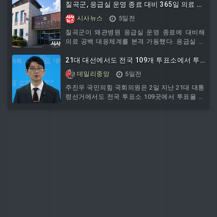
활밀착형 정책이다. 강릉시는 7월 27일부터 8월
과
칠곡군, 응급실 운영 종료 대비 365일 의료 대
21일까지 지역아동센터 20곳과 다함께돌봄센터
응체계 본격 가동
시사뉴스
5일전
3곳 등 모두 23개 시
칠곡군이 왜관병원 응급실 운영 종료에 대비해
의료 공백 대응체계를 본격 가동했다. 응급실 운
영 종료 첫날인 지난 1일 기산면보건지소를 찾은
환자는 모두 7명이었다. 환자는 속쓰림 4명, 벌쏘
21대 대선에서도 전국 109개 투표소에서 투
임 1명, 방광염 1명, 발등 통증 1명이었으며, 모두
표율 조작 드러나... 선관위 '범죄' 충격
데일리중앙
5일전
진료와 처치, 처방을 받은 뒤 귀가했다. 상급병원
이송이나 미처치 사례는 한 건도
주진우 국민의힘 국회의원은 2일 지난 21대 대통
령선거에서도 전국 투표소 109곳에서 투표율 조
작이 있었다고 의혹을 제기했다.주 의원은 이날
국회에서 기자회견을 열어 "제21대 대선에서 선
관위는 투표율을 고의로 조작했다"며 그 사례를
최초로 공개하고 "선관위는 진상조사를 핑계로
증거에 손대서는 안 된다"고 했다. 이어 "검경 합
수본은 즉시 선관위 서버와 관련자 메신저를 압
수수색해 증거부터 확보해야 한다"고 촉구했다.
주 의원에 따르면 서울 서대문구 홍은2동 3개 투
표구에서는 11시간 연속 투표자 수가 '10