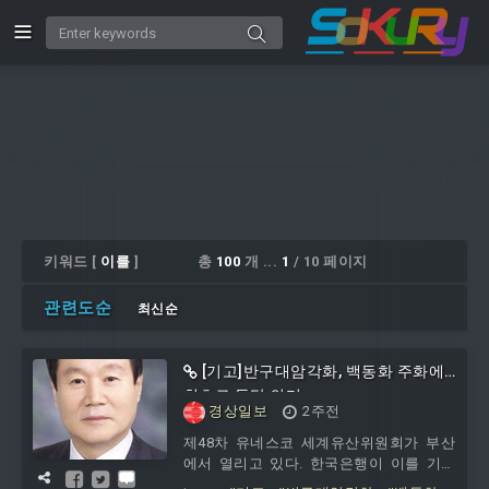
키워드 [
이를
]
총
100
개 ...
1
/ 10 페이지
관련도순
최신순
[기고]반구대암각화, 백동화 주화에
최초로 등단 의미
경상일보
2주전
제48차 유네스코 세계유산위원회가 부산
에서 열리고 있다. 한국은행이 이를 기념
해 발행한 3만원권 백동화 기념 주화에 국