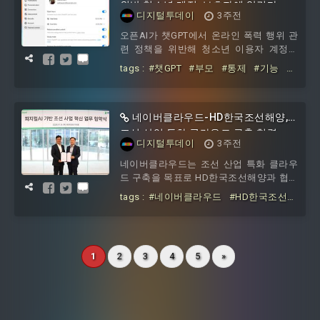
다 두 배 이상 커 시설, 재고자산을 합친 피
위반 청소년 계정, 보호자에 알린다
디지털투데이
3주전
해액이 수천억 원에 이를 것으로 예상돼
최종 보험금 또한 역대 최대 수준에 이를
오픈AI가 챗GPT에서 온라인 폭력 행위 관
가능성도 거론된다.22일 보험업계에 따르
련 정책을 위반해 청소년 이용자 계정이
면 쿠팡 인천32 물류센터의 시설·재고자산
퇴출될 경우, 연결된 부모·보호자 계정에
tags :
#챗GPT
#부모
#통제
#기능
#
재산종합보험은
이를 통지하는 기능을 도입했다. 18일 IT매
확대
#정책
#위반
#청소년
#계정
#
체 엔가젯에 따르면 이번 조치는 기존 청
보호자에
소년 보호 기능을 확대한 것으로, 자녀가
자신뿐 아니라 타인에게도 위험할 수 있는
네이버클라우드-HD한국조선해양,
상황을 가족이 더 빨리 파악하도록 하는
조선 산업 특화 클라우드 구축 협력
디지털투데이
3주전
데 초점이 맞춰졌다.오픈AI는 지난해 부모
통제 기능을 도입해 부모가 자신의 계정을
네이버클라우드는 조선 산업 특화 클라우
십대 자녀 계정과 연결할 수 있도록 했다.
드 구축을 목표로 HD한국조선해양과 협력
이를 통해 부모는 챗GPT 사용 가능 시간
한다고 20일 밝혔다.양사는 HD한국조선
tags :
#네이버클라우드
#HD한국조선해
해양 설계·생산 환경에 최적화된 AI·클라우
양
#조선
#산업
#특화
#클라우드
#
드 환경을 공동 구축하고, 이를 기반으로
구축
차세대 선박 플랫폼과 피지컬 AI까지 조선
산업 전반 AI 전환을 함께 추진할 계획이
1
2
3
4
5
»
다.조선 산업에 특화된 AI 활용 모델을 공
동 발굴·확산해 제조 산업 AI 혁신에 새로
운 사례를 만들어간다는 계획이다.이를 위
해 양사는 AI 팩토리를 기반으로 하는 GPU
인프라 최적화 및 프라이빗 클라우드 운