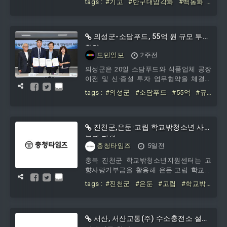
tags :
#기고
#반구대암각화
#백동화
보 반구대암각화가 새겨져 있다. 필자는
#주화에
#최초로
#등단
이를 대한민국 최고액 5만원권 지폐 그림
면에 반구대암각화가 등단할 수 있는 좋은
기회로 기대하고 있다.세계유산위원회와
의성군-소담푸드, 55억 원 규모 투자
연계해서 울산에서는 지난 17일 제8차 ‘세
협약
도민일보
2주전
계유산 현장관리자 포럼’이 개최됐다. 포
럼에서 현장관리자 4명의 사례발표는 한
의성군은 20일 소담푸드와 식품업체 공장
결 같이 주민 참여를 1순위로 꼽았다. 주민
이전 및 신·증설 투자 업무협약을 체결했
참여의 요체는 홍보와 자긍심이다. 이를
다고 밝혔다.㈜소담푸드는 2013년 설립된
tags :
#의성군
#소담푸드
#55억
#규
뒷받침하는 기본적인 조치는 대한민국 최
누룽지 전문 식품 제조·가공업체로 이를
모
고액 화폐의 그림면에
기반으로 다양한 쌀 가공식품을 생산하고
있으며, 국내 대형 유통망 입점과 함께 해
외 수출까지 판로를 넓혀가고 있는 유망
진천군,은둔·고립 학교밖청소년 사회
기업이다.이번 MOU를 통해 ㈜소담푸드는
복귀 지원
충청타임즈
5일전
단밀농공단지 내 부지 약 6,000㎡에 2028
년까지 55억 원 규모의 누룽지 및 쌀 가공
충북 진천군 학교밖청소년지원센터는 고
식품 생산공장을 신·증설할 예정이며, 이
향사랑기부금을 활용해 은둔·고립 학교밖
를 통해 최대 1
청소년의 사회복귀를 지원하는 ‘집밥한걸
tags :
#진천군
#은둔
#고립
#학교밖
음’ 사업을 운영하고 있다. ‘집밥한걸음’은
청소년
#사회복귀
장기간 사회와 단절된 은둔·고립 학교밖청
소년을 대상으로 급식을 지원하는 사업이
다. 이를 계기로 자연스럽게 상담, 문화 체
서산, 서산교통(주) 수소충전소 설치