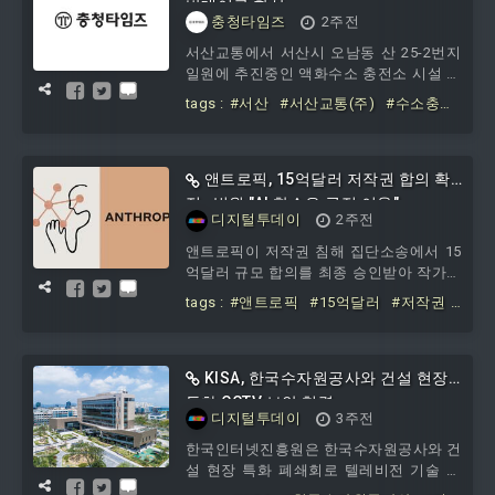
험, AI·XR 프로그램, 자립 지원까지 단계적
반대여론 확산
충청타임즈
2주전
으로 연계한다. 이를 통해 ‘진천형 사회복
귀 지원모델’을 구축해 청소년이 지역사회
서산교통에서 서산시 오남동 산 25-2번지
와 다시 연결되도록 도울 방침이다. 배이
일원에 추진중인 액화수소 충전소 시설 설
정 센터장은 “은둔·고립 청소년의 사회복
치사업과 관련, 주민들이 이를 강력 반대
tags :
#서산
#서산교통(주)
#수소충전
귀는 단발성 지
한다는 여론이다. 이같이 지역사회 이슈가
소
#설치
#반대여론
되고 있는 수소는 현재 우주에서 가장 풍
부한 에너지로 알려져있어 한국을 비롯 세
계 각국에서 이를 사용하기 위해 관련 사
앤트로픽, 15억달러 저작권 합의 확
업들을 추진하고 있다. 특히, 서산시에서
정…법원 "AI 학습은 공정 이용"
디지털투데이
2주전
는 올해에도 수소전기차 48대와 수소버스
9대를 민간에게 보급하기 위해 지원하는
앤트로픽이 저작권 침해 집단소송에서 15
등 청정에너지로 알려진 수소산업을 전국
억달러 규모 합의를 최종 승인받아 작가와
선진 도시로 도약하기 위해 적극 노력하고
출판사에 보상금을 지급할 수 있게 됐
tags :
#앤트로픽
#15억달러
#저작권
다.21일 IT매체 테크크런치에 따르면, 미국
#합의
#확정
#법원
#AI
#학습은
#
연방판사는 이날 해당 합의를 최종 승인했
공정
#이용
다.이번 합의금은 약 50만건의 저작물을
대상으로 저작물 1건당 3000달러씩 배분
KISA, 한국수자원공사와 건설 현장
된다. 권리를 보유한 작가와 출판사가 이
특화 CCTV 보안 협력
디지털투데이
3주전
를 나눠 받는다. 이번 합의는 미국 저작권
법 역사상 최대 규모 가운데 하나로 평가
한국인터넷진흥원은 한국수자원공사와 건
되지만, 일부 작가와 창작자는 이를 승리
설 현장 특화 폐쇄회로 텔레비전 기술 개
로 보지 않고 있다.이번 사건의 핵
발 및 확산을 위한 업무협약을 체결했다고