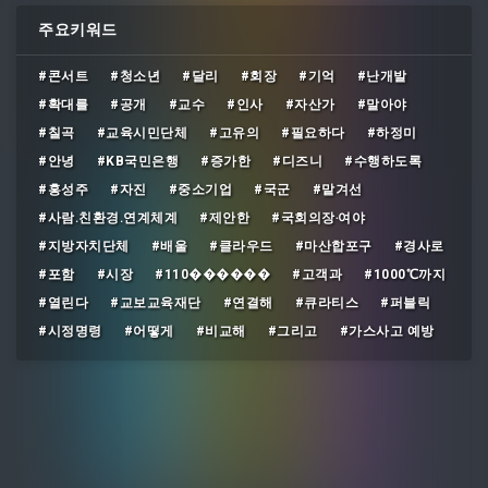
주요키워드
#콘서트
#청소년
#달리
#회장
#기억
#난개발
#확대를
#공개
#교수
#인사
#자산가
#말아야
#칠곡
#교육시민단체
#고유의
#필요하다
#하정미
#안녕
#KB국민은행
#증가한
#디즈니
#수행하도록
#홍성주
#자진
#중소기업
#국군
#맡겨선
#사람․친환경․연계체계
#제안한
#국회의장‧여야
#지방자치단체
#배울
#클라우드
#마산합포구
#경사로
#포함
#시장
#110������
#고객과
#1000℃까지
#열린다
#교보교육재단
#연결해
#큐라티스
#퍼블릭
#시정명령
#어떻게
#비교해
#그리고
#가스사고 예방