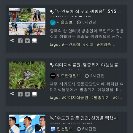
구
#속도
행정안전부를 중심으로 구성된 중앙합동
피해조사반은 특별재난지역 선포에 필요
“무인도에 집 짓고 생방송”…SNS 인
한 피해 규
기 영상이 불법 증거로
서울일보
5시간전
중국의 한 인터넷 방송인이 무인도에 집을
짓고 생활하는 모습을 생방송으로 공개해
인기를 끌었지만, 자신이 촬영한 영상이
tags :
#무인도에
#짓고
#생방송
결국 불법행위의 증거가 됐다.중국 인민일
#SNS
#인기
#영상이
#불법
보와 중앙광파전시총대 등에 따르면 저장
성 닝보 해경국 샹산 제2공작소는 최근 샹
산현 줴시진 차오무완다오를 허가 없이 점
여미지식물원, 멸종위기 야생생물 일
유·개조한 혐의로 한 인터넷 방송인을 조
명 '꽃시계' ‘대청부채’ 개화
제주환경일보
5시간전
사하고 있다.이 방송인은 단편 동영상 플
랫폼을 통해 ‘무인도 개조’라는 제목의 영
제주 서귀포시 중문관광단지에 위치한 여
상을 연속으로 게시했다. 영상에는 건축자
미지식물원에서 멸종위기 야생생물 Ⅱ급
재를 배로
인 대청부채가 꽃을 피워 관람객들의 눈길
tags :
#여미지식물원
#멸종위기
#야생
을 끌고 있다.대청부채(Iris dichotoma
생물
#일명
#꽃시계
#대청부채
“수도권 관문 인천, 친명을 택했지만
친청에게 기회를 줬다”
인천일보
6시간전