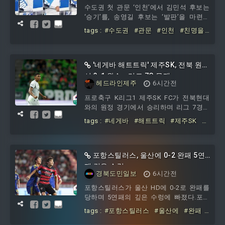
수도권 첫 관문 ‘인천’에서 김민석 후보는
‘승기’를, 송영길 후보는 ‘발판’을 마련했
다. 정청래 후보는 다시 ‘도약’을 외치며 2
tags :
#수도권
#관문
#인천
#친명을
라운드 더불어민주당 제3차 정기전국당원
#택했지만
#친청에게
#기회를
#줬다
대회 인천·제주 순회 경선을 마쳤다. 민주
당은 8일 오전 제주에 이어 오후 인천에서
순회 경선을 치렀다.
'네게바 해트트릭' 제주SK, 전북 원정
서 3-1 완승...리그 7G 무패
헤드라인제주
6시간전
프로축구 K리그1 제주SK FC가 전북현대
와의 원정 경기에서 승리하며 리그 7경기
에서 패하지 않는 좋은 분위기를 이어갔
tags :
#네게바
#해트트릭
#제주SK
#
다.제주SK는 8일 오후 8시 전주월드컵경
전북
#원정서
#완승
#리그
#7G
기장에서 열린 하나은행 K리그1 2026 22
라운드 전북과의 원정 경기에서 네게바의
해트트릭 활약 속 3-1 승리를 거뒀다.제주
포항스틸러스, 울산에 0-2 완패 5연
SK는 김동준이 골문을 지키고, 조인정, 세
패 깊은 수렁
경북도민일보
6시간전
레스틴, 토비아스, 유인수, 장민규, 네게바,
이창민, 이탈로, 최병욱, 김신진이 선발로
포항스틸러스가 울산 HD에 0-2로 완패를
나섰다.초반 분위기는 전북이 잡았다. 전
당하며 5연패의 깊은 수렁에 빠졌다.포항
반 4분 이승우의 슈팅은 김동준 골키퍼가
스틸러스는 8일 오후 8시 포항스틸야드에
tags :
#포항스틸러스
#울산에
#완패
막아냈다. 전반 7분 이동준의 크로스는
서 벌어진 K리그1 22라운드 울산 HD
#5연패
#깊은