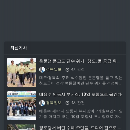
최신기사
운문댐 품고도 단수 위기…청도, 물 공급 확대
건의
경북일보
4시간전
대구·경북의 주요 식수원인 운문댐을 품고 있는
청도군이 정작 여름철이면 단수 위기를 걱정해야
하는 상황에 놓였다.장기 가뭄으로 운문댐 저수
량은 줄어드는 반면 폭염과 관광객 증가로 물 사
배용수 안동시 부시장, 10일 포항으로 옮긴다
용량은 급증하면서 기존 정수·송수시설의 한계까
경북일보
4시간전
지 한꺼번에 드러나고 있기 때문이다.청도군은
단수 위기를
배용수 제35대 안동시 부시장이 7개월여간의 임
기를 마치고 오는 10일 포항시 부시장으로 자리
를 옮긴다.배 부시장은 지난 1월 1일 안동시 부시
장으로 취임한 뒤 권기창 시장을 보좌하며 산불
경로당서 버틴 수해 주민들, 드디어 집으로 돌