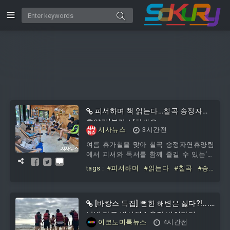
피서하며 책 읽는다…칠곡 송정자연
휴양림‘북캉스’하세요
시사뉴스
3시간전
여름 휴가철을 맞아 칠곡 송정자연휴양림
에서 피서와 독서를 함께 즐길 수 있는‘북
캉스’가 운영되고 있다. 새마을문고칠곡군
tags :
#피서하며
#읽는다
#칠곡
#송
지부는 8월 16일까지 석적읍 반계리 송정
정자연휴양림
#북캉스
자연휴양림 북카페 ‘초록책방’에서 ‘피서
지 새마을작은도서관’을 운영한다. 소설과
교양서, 어린이 도서 등 700여 권을 비치해
[바캉스 특집] 뻔한 해변은 싫다?!...
휴양림을 찾은 캠핑객과 피서객들이
낮밤 다른 변산해수욕장 비치파티
이코노미톡뉴스
4시간전