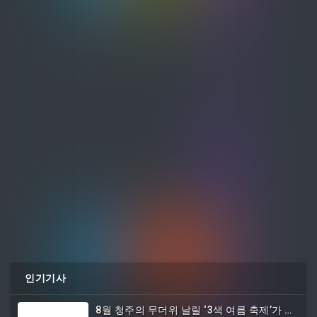
인기기사
8월 청주의 무더위 날릴 ‘3색 여름 축제’가 온