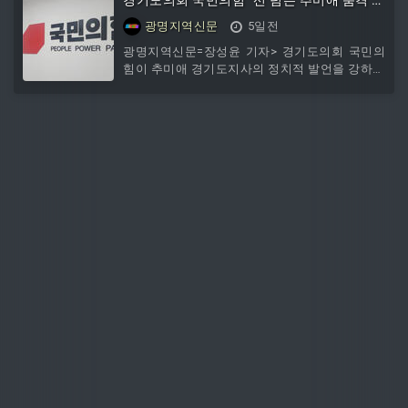
앙값은 오히려 마이너스로 나타났다. 2017년
어져...재정 비상부터 해결하라"
광명지역신문
5일전
65% 급등과 같은 일부 강세장이 평균치를 끌어
올렸을 뿐, 대다수 해는 손실로 마감했다는 설명
광명지역신문=장성윤 기자> 경기도의회 국민의
이다.실제로 2022년 8월엔 9% 가까이 하락했고
힘이 추미애 경기도지사의 정치적 발언을 강하게
2023년 8월에도 6% 넘게 빠졌다. 2024년 8월은
비판하며 도정에 전념할 것을 촉구했다.국민의힘
소폭 상승에 그쳤다. 비트코인은 6월 저점에서
은 3일 입장문을 내고 "추미애 경기도지사의 정
제되지 않은 언사와 중앙 정치를 향한 과도한 개
입이 선을 넘고 있다"며 "도민의 삶을 최우선으
로 챙겨야 할 광역지방자치단체장이 본업인 도정
을 뒤로한 채 정치적 대립만 부추기고 있다"고 비
판했다.이어 "도지사가 '깡패' 등 거친 표현을 사
용하며 편 가르기식 정치에 나서는 모습은 경기
도민에게 실망과 분노를 안길 뿐"이라며 "지자체
장으로서의 품격은 물론 도정에