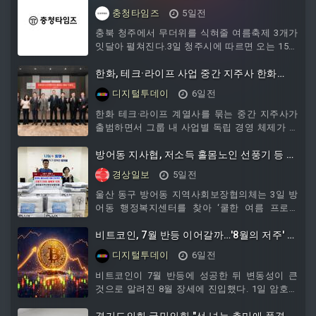
다
충청타임즈
5일전
충북 청주에서 무더위를 식혀줄 여름축제 3개가
잇달아 펼쳐진다.3일 청주시에 따르면 오는 15일
부터 16일까지 이틀간 문화제조창 잔디광장 일
원에서 ‘2026 힙한 청주 페스티벌 in 제조창’이
한화, 테크·라이프 사업 중간 지주사 한화
열린다.청년들의 열정이 가득한 음악축제로 매일
M&S 출범
디지털투데이
6일전
오후 7시 30분부터 지역 예술가와 인기가수들의
공연을 선보인다.첫날인 15일에는 충청대 실용
한화 테크·라이프 계열사를 묶는 중간 지주사가
댄스과 학생들의 주제 공연으로 시작으로 가수
출범하면서 그룹 내 사업별 독립 경영 체제가 본
넉살, 에일리, 다이나믹 듀오가 무대에 오른다.둘
격화됐다. 한화머시너리앤서비스홀딩스는 3일
째 날에는 청주에서 활동하는 힙합가수 어글리밤
서울 중구 더 플라자에서 출범 기념식을 열고 공
방어동 지사협, 저소득 홀몸노인 선풍기 등 지
을 비롯해 호미들, 기리보이, 싸이버거가 공연한
식 설립을 선언했다.한화 테크·라이프 계열사를
원
경상일보
5일전
다.공
묶는 중간 지주사가 출범하면서 그룹 내 사업별
독립 경영 체제가 본격화됐다. 한화머시너리앤서
울산 동구 방어동 지역사회보장협의체는 3일 방
비스홀딩스는 3일 서울 중구 더 플라자에서 출범
어동 행정복지센터를 찾아 ‘쿨한 여름 프로젝
기념식을 열고 공식 설립을 선언했다. 이날 이사
트’의 일환으로 관내 저소득 홀몸노인을 위한 선
회에서는 대표이사 선임, 각종 위원회 설치, 내부
풍기 20대와 쿨 베개 10개를 전달했다.
비트코인, 7월 반등 이어갈까…'8월의 저주' 온
규정 제정 등 주요
다
디지털투데이
6일전
비트코인이 7월 반등에 성공한 뒤 변동성이 큰
것으로 알려진 8월 장세에 진입했다. 1일 암호화
폐 매체 유투데이에 따르면 2013년 이후 비트코
인의 8월 평균 수익률은 1%를 소폭 웃돌지만, 중
경기도의회 국민의힘 "선 넘는 추미애 품격 떨