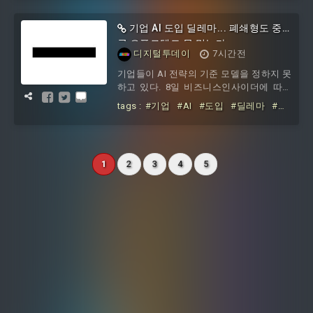
기업 AI 도입 딜레마... 폐쇄형도 중
국 오픈모델도 못 믿는다
디지털투데이
7시간전
기업들이 AI 전략의 기준 모델을 정하지 못
하고 있다. 8일 비즈니스인사이더에 따르
면 AI 모델 평가업체 아레나의 아나스타시
tags :
#기업
#AI
#도입
#딜레마
#폐
오스 안겔로풀로스 CEO는 기업들이 최전
쇄형도
#중국
#오픈모델도
선 AI 기업의 폐쇄형 모델과 중국 오픈소스
모델 사이에서 모두 불안을 느끼고 있다고
말했다.안겔로풀로스는 최근 팟캐스트
1
2
3
4
5
'20VC'와 인터뷰에서 기업들이 AI의 미래
를 어디에 구축해야 할지 혼란을 겪고 있
다고 밝혔다. 그는 오픈AI와 앤트로픽 같은
기업이 최첨단 모델을 제공하지만 비용 부
담이 크고, 공급사가 예고 없이 접근을 차
단할