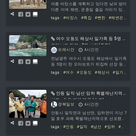
여름 바캉스를 계획하고 있다면 낮과 밤이
다른 이색 해변, 온종일 즐길 거리가 있는
여행지를 눈여겨볼 만하다. 전북 부안 변
tags :
#바캉스
#특집
#뻔한
#해변은
산해수
#싫다
#낮밤
#다른
#변산해수욕장
여수 오동도 해상서 일가족 등 5명 탄
모터보트 전복…2명 사망(종합)
프레시안
4시간전
전남광주 여수시 오동도 해상에서 일가족
등 5명이 탄 모터보트가 뒤집혀 선장 등 2
명이 숨졌다. 8일 여수해경에 따르면 이날
tags :
#여수
#오동도
#해상서
#일가
오전 오전 9시 55분쯤 여수시 오동도 인근
족
#5명
#모터보트
#전복
#2명
해상에서 선장과 일가족 4명이 탄 1톤급
유선 모터보트가 전복됐다는 신고가 해경
에 접수됐다. 신고를 받은 여수해경은 즉
안동 일직·남선·임하 특별재난지역
시 경비함정과 구조대 등을 현장에 보내고
선포…호우 피해 복구 ‘속도’
경북일보
4시간전
유관기관과 인근 선박에 구
안동시 일직면과 남선면, 임하면이 지난 7
일 호우 피해 특별재난지역으로 선포됐다.
이재명 대통령은 지난 7월 8일부터 24일까
tags :
#안동
#일직
#남선
#임하
#특
지 내린 집중호우로 큰 피해를 입은 안동
별재난지역
#선포
#호우
#피해
#복
시 3개 면을 특별재난지역으로 지정했다.