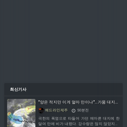
최신기사
"양은 적지만 이게 얼마 만이냐"…가뭄 대지
적신 단비에 농가 '반색'
헤드라인제주
50분전
극한의 폭염으로 타들어 가던 메마른 대지에 한
달여 만에 비가 내렸다. 강수량은 많지 않았지만,