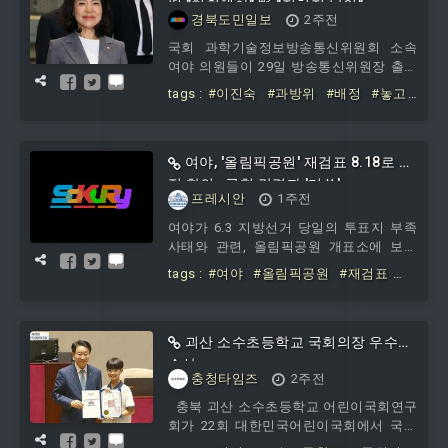
與 "철회해야" 野 "정치적 낙인"
경북도민일보
2주전
국회 과학기술정보방송통신위원회 소속
여야 의원들이 29일 방송통신위원장 출신
인 국민의힘 이진숙 의원의 과방위원 배정
tags :
#이진숙
#과방위
#배정
#놓고
을 둘러싸고 정면으로 충돌했다.더불어민
#여야
#충돌
#철회해야
#정치적
#낙
주당은 이
인
여야, '올림픽공원' 재검표 8.18로 잠
정 합의…국힘 강경파 '머쓱'
프레시안
1주전
여야가 6.3 지방선거 당일의 투표지 부족
사태와 관련, 올림픽공원 개표소에 보관
중인 투표용지 247만여 표에 대한 재검표
tags :
#여야
#올림픽공원
#재검표
를 다음달 18일 하는 방안에 잠정 합의했
#18로
#잠정
#합의
#국힘
#강경파
다. 여야...
#머쓱
괴산 소수초등학교 국회의장 우수상
수상
충청타임즈
2주전
충북 괴산 소수초등학교 어린이국회연구
회가 22회 대한민국어린이국회에서 국회
의장 우수상을 받았다. 소수초 어린이국회