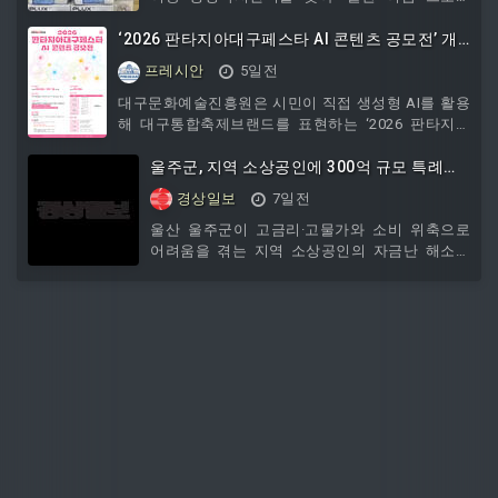
진흥원 내 전문 의료인의 치료 필요성 검토를 거
트’의 일환으로 관내 저소득 홀몸노인을 위한 선
쳐야 한다. 검토 대상은 경상환자 중 염좌와 타박
‘2026 판타지아대구페스타 AI 콘텐츠 공모전’ 개
풍기 20대와 쿨 베개 10개를 전달했다.
상을 입은 환자로 한정
최
프레시안
5일전
대구문화예술진흥원은 시민이 직접 생성형 AI를 활용
해 대구통합축제브랜드를 표현하는 ‘2026 판타지아
대구페스타 AI 콘텐츠 공모전’을 개최한다. 이번 공모
전은 8월 3일~9월 11일까지 진행되며, 대구의 문화와
울주군, 지역 소상공인에 300억 규모 특례보
축제에 관심 있는 대한민국 국민이라면 누구나 개인
증 지원
경상일보
7일전
또는 팀으로 참여할 수 있다. 공모 분야는 △AI 로고송
△AI 숏폼 △AI 이미지(포스터·웹
울산 울주군이 고금리·고물가와 소비 위축으로
어려움을 겪는 지역 소상공인의 자금난 해소를
위해 올해 하반기 총 300억원 규모의 특례보증을
지원한다고 2일 밝혔다. 이번 사업은 울산신용보
증재단 및 지역 금융기관과 협력해 추진하는 맞
춤형 금융 지원이다. 업체당 최대 8000만원 대출
과 함께 2년간 연 3%의 이차보전을 지원한다. 단
대출 가능 금액은 울산신용보증재단의 보증심사
결과에 따라 달라질 수 있다. 모든 신용등급의 소
상공인이 신청할 수 있으며 저신용자도 이용할
수 있도록 접근성을 확대했다. 아울러 기존 보증
대출 대환 및 시·군