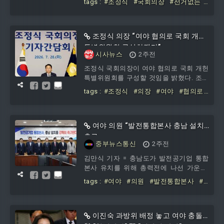
tags :
#조정식
#국회의장
#선거없는
진행한 취임 후 첫 기자간담회에서 개헌
#내년이
#개헌
#적기
문제와 관련, “개헌은 지난 제헌절에 국민
께 제안드린 대로 차분하고 담대하게 추진
하겠다. 여야 협의로 국회 개헌특위를 구
조정식 의장 “여야 협의로 국회 개헌
성해 내년에 개헌 논의를 본궤도에 올려놓
특별위원회 구성하겠다”
시사뉴스
2주전
겠다”고 밝혔다. 앞서 조 의장은 지난 17일
제78주년 제헌절 경축사에서 “2027년에
조정식 국회의장이 여야 협의로 국회 개헌
국민주권 개헌안을 마련하고 이번 22대 국
특별위원회를 구성할 것임을 밝혔다. 조정
회가 마무리되는 2028년 5월29일 내 10차
식 국회의장은 28일 국회에서 기자간담회
tags :
#조정식
#의장
#여야
#협의로
개헌을 매듭짓자”고 언급한 바 있
를 해 “개헌은 차분하고 담대하게 추진하
#국회
#개헌
#특별위원회
#구성하겠
겠다. 곧 의장 직속 헌법개정자문위원회를
다
출범시켜 개헌 로드맵과 의제를 정리하겠
다”며 “여야 협의로 국회 개헌특위를 구성
여야 의원 “발전통합본사 충남 설치”
해 내년에 개헌 논의를 본궤도에 올려놓겠
촉구
중부뉴스통신
2주전
다”고 말했다.
김만식 기자 = 충남도가 발전공기업 통합
본사 유치를 위해 총력전에 나선 가운데,
지역 여야 국회의원들도 충남 설치를 강력
tags :
#여야
#의원
#발전통합본사
#
촉구하고 나섰다. 강
충남
#설치
이진숙 과방위 배정 놓고 여야 충돌…