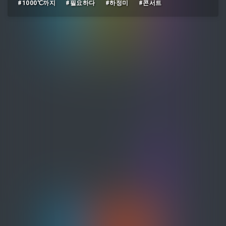
#1000℃까지
#필요하다
#하정미
#콘서트