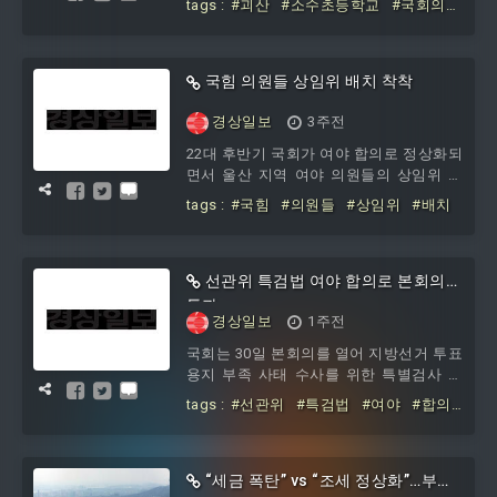
tags :
#괴산
#소수초등학교
#국회의
연구회는 ‘농산촌 늘봄학교 내실화를 위한
장
#우수상
지역사회 민관 교육 자원 연계 및 안전망
구축에 관한 법률안’을 제안해 이같이 수
상했다. 어린이국회연구회 학생들은 괴산
국힘 의원들 상임위 배치 착착
군 일부 농산촌 지역에서 성공적으로 운영
경상일보
3주전
하는 ‘지역연계형 늘봄 모델학교’ 사례에
착안해 돌봄 안전망을 전국으로 확대하는
22대 후반기 국회가 여야 합의로 정상화되
법률안을 마련했다. 법률안 주요 내용은
면서 울산 지역 여야 의원들의 상임위 배
△농산촌 소규모 학교와 지역 돌봄기관 간
치도 사실상 9부 능선에 도달한 것으로 나
tags :
#국힘
#의원들
#상임위
#배치
공동 운영 협약 체결과 예산 지원
타났다. 22일 여야 원내 지도부에 따르면
범여권인 더불어민주당 김태선 의원은 전
반기에 이어 후반기 역시 기후에너지환경
노동위원회에 배정됐다. 진보당 윤종오 의
선관위 특검법 여야 합의로 본회의
원은 전반기에 이어 후반기에도 국토교통
통과
경상일보
1주전
위원회에서 활동하게 됐다. 국민의힘에서
는 김기현 전 대표가 기후에너지환경노동
국회는 30일 본회의를 열어 지방선거 투표
위원회를 희망해 그대로 배치된 것으로 파
용지 부족 사태 수사를 위한 특별검사 법
악된다. 박성민 의원은 전반기 산업통상자
안을 여야 합의로 통과시켰다. 특히 특별
tags :
#선관위
#특검법
#여야
#합의
원중소벤처기업위
검사는 국민추천위원회를 통해 임명하도
로
#본회의
록 했다. 국민추천위는 대한변호사협회와
법학전문대학원협의회로부터 각 3명씩 후
보를 추천받은 뒤 이 중 2명을 여야 합의로
“세금 폭탄” vs “조세 정상화”…부동