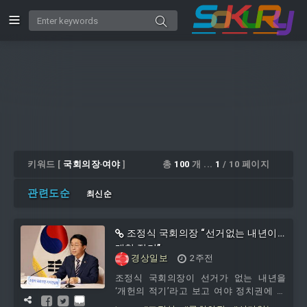
키워드 [
국회의장‧여야
]
총
100
개 ...
1
/ 10 페이지
관련도순
최신순
조정식 국회의장 “선거없는 내년이
개헌 적기”
경상일보
2주전
조정식 국회의장이 선거가 없는 내년을
‘개헌의 적기’라고 보고 여야 정치권에 협
조를 주문했다. 조 의장은 이날 국회에서