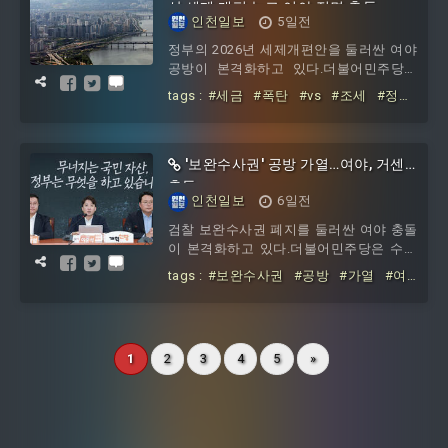
대통령에게 추천한다. 대통령은 2명 중 1
산 세제 개편 놓고 여야 정면 충돌
인천일보
5일전
명을 특검으로 임명한다. 이날 본회의에서
처리된 법안은 ‘제9회 전국동시지방선거
정부의 2026년 세제개편안을 둘러싼 여야
투표용지 부족 사태 등 국민참정권 침해
공방이 본격화하고 있다.더불어민주당은
의혹 진상규명을 위한 특별검사의 임명 등
“성장과 민생을 위한 조세 정상화”라고 방
tags :
#세금
#폭탄
#vs
#조세
#정상
에 관한 법률안’으로 재석 의원 228명 중
어했지만, 국민의힘과 개혁신당은 “세금
화
#부동산
#세제
#개편
#놓고
#여
폭탄”이라며 강하게 반발했다.
야
'보완수사권' 공방 가열…여야, 거센
충돌
인천일보
6일전
검찰 보완수사권 폐지를 둘러싼 여야 충돌
이 본격화하고 있다.더불어민주당은 수사
와 기소 분리를 위한 검찰개혁 후속 조치
tags :
#보완수사권
#공방
#가열
#여
라고 강조하는 반면, 국민의힘과 개혁신당
야
#거센
은 수사 공백과 피해자 보호 약화 가능성
을 제기하며 이재명 대통령의 재의요구권
행사를 요구하고 있다.
1
2
3
4
5
»