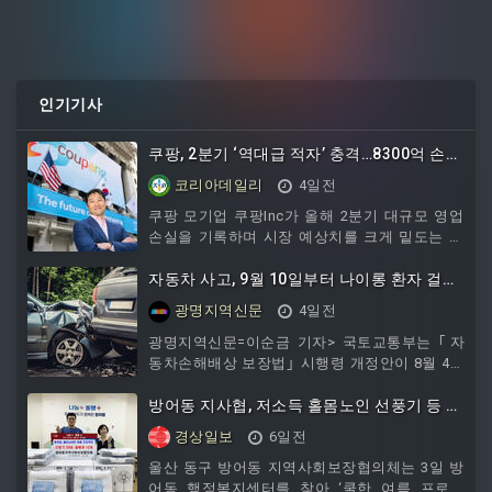
인기기사
쿠팡, 2분기 ‘역대급 적자’ 충격…8300억 손실
에 세금 리스크까지 겹쳤다
코리아데일리
4일전
쿠팡 모기업 쿠팡Inc가 올해 2분기 대규모 영업
손실을 기록하며 시장 예상치를 크게 밑도는 실
적을 발표했다.개인정보 유출 관련 과징금 반영
과 세무 리스크가 동시에 부각되면서 향후 실적
자동차 사고, 9월 10일부터 나이롱 환자 걸러
회복 여부에 관심이 쏠리고 있다.쿠팡Inc는 2분
낸다
광명지역신문
4일전
기 영업손실이 약 8350억원을 기록했다고 5일 밝
혔다.상반기 누적 영업손실 규모는 1조2000억원
광명지역신문=이순금 기자> 국토교통부는 ｢자
에 육박한다. 이는 최근 수년간 이어온 수익 개선
동차손해배상 보장법｣ 시행령 개정안이 8월 4일
흐름이 크게 흔들린 결과로 평가된다.이번 실적
국무회의에서 의결되어 9월 10일부터 시행 예정
악화의 주요 원인으로는 개인정보 유출 사태와
이라고 밝혔다.｢자동차손배법｣ 시행령 개정안은
방어동 지사협, 저소득 홀몸노인 선풍기 등 지
관련한 대규모 제재 비용이 꼽힌다. 관
일부 나이롱환자에게 과도하게 지급되었던 보험
원
경상일보
6일전
금 누수를 방지하기 위해 마련됐다. 이번 개정으
로 9월 10일 이후 교통사고를 당한 경상환자가 8
울산 동구 방어동 지역사회보장협의체는 3일 방
주를 초과하여 치료를 받으려면, 자동차손해배상
어동 행정복지센터를 찾아 ‘쿨한 여름 프로젝