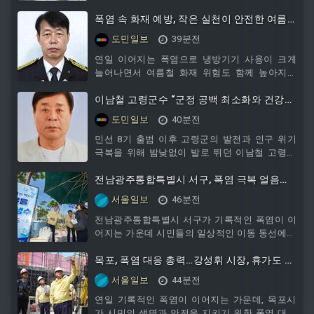
심각한 가뭄으로 파종에 어려움을 겪던 제주 당
근 주산지 농가들은 모처럼 내린 비에 안도의 한
폭염 속 화재 예방, 작은 실천이 안전한 여름
숨을 내쉬었다.제13호 태풍 '돌핀'의 간접영향으
을 만듭니다
도민일보
39분전
로 강풍특보와 풍랑특보가 내려진 제주도에는 9
일 오전 산발적으로 비가 내렸다.기상청 누리집
연일 이어지는 폭염으로 냉방기기 사용이 크게
의 지역별 상세관측자료에 따르면, 낮 12시 기준
늘어나면서 여름철 화재 위험도 함께 높아지고
강수량은 한라산 진달래밭 29.5mm, 윗세오름
있다. 무더위는 온열질환뿐 아니라 전기 사용량
23.5mm, 삼각봉 15.5mm, 영실 18.5mm 등 산간
증가와 기기 과열 등을 유발해 자칫 작은 부주의
이남철 고령군수 “군정 공백 최소화와 건강
지역에서 대부분 10mm 이상의 강수량을 기록했
가 큰 화재로 이어질 수 있는 만큼 각별한 주의가
회복 기원” 목소리 높아
도민일보
40분전
다.중
필요하다.여름철에는 에어컨과 선풍기 사용 시간
이 길어지면서 전기화재 발생 위험도 높아진다.
민선 8기 출범 이후 고령군의 발전과 인구 위기
오래 사용한 전선의 피복이 벗겨졌거나 문어발식
극복을 위해 밤낮없이 발로 뛰던 이남철 고령군
콘센트, 허용용량을 초과한 멀티탭 사용은 화재
수가 최근 건강 악화로 치료 중인 것으로 알려져
의 주요 원인이 될 수 있다. 냉방기기를 사용하기
안타까움을 자아내고 있다.이남철 군수는 지방선
전남광주통합특별시 서구, 폭염 극복 얼음생
전 전선과 플러그의 이상 여부를 확인하고, 사용
거 당선 직후부터 고령군의 최대 현안인 인구 감
수 10만병 무료 제공
서울일보
46분전
하지 않는 전기제품은 전원
소 문제를 해결하고 청년이 머무는 도시를 만들
기 위해 서울 정부청사, 대구시, 경북도청 등을 숨
전남광주통합특별시 서구가 기록적인 폭염이 이
가쁘게 오가며 국비 확보와 지역 현안 해결에 총
어지는 가운데 시민들의 일상적인 이동 동선에서
력을 기울여왔다.특히 이 군수는 단기성 선심성
시원한 얼음생수를 제공하는 생활밀착형 폭염 대
정책에 의존하기보다 고령군의 미래를 위한 근본
응에 나섰다.서구는 지난 7일부터 유동 인구가
목포, 폭염 대응 총력…강성휘 시장, 휴가도 잊
적인 체질 개선을 추진해왔다. 고령화에 따른 구
많은 관내 주요 건널목 20개소에 냉장형 보관함
은 채 현장으로
서울일보
44분전
조적 인구 감소를 극복하
을 설치하고 시민들에게 얼음생수를 무료로 제공
하는 ‘착한 생수’ 나눔 사업을 시작했다.이번 사업
연일 기록적인 폭염이 이어지는 가운데, 목포시
은 폭염에 장시간 노출되기 쉬운 보행자들이 이
가 시민의 생명과 안전을 지키기 위한 폭염 대응