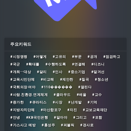
주요키워드
#시정명령
#어떻게
#고유의
#부문
#공개
#점검하고
#국군
#확대를
#수행하도록
#연결해
#디즈니
#개최⋯대상
#달리
#인사
#중소기업
#맡겨선
#교육시민단체
#비교해
#제안한
#칠곡
#청소년
#국회의장‧여야
#110������
#열린다
#사람․친환경․연계체계
#클라우드
#배울
#교수
#증가한
#큐라티스
#시장
#난개발
#기억
#지방자치단체
#마산합포구
#자진
#교보교육재단
#안녕
#KB국민은행
#말아야
#그리고
#포함
#가스사고 예방
#홍성주
#퍼블릭
#경사로