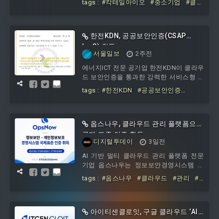
tags :
#칵테일아이오
#중소기업
#클라
서비스 보급·확산 사업’의 심화 컨설팅 부
우드
#심화
#컨설팅
문 공급기업으로 선정돼 관련 서비스 제공
을 본격화한다.칵테일아이오는 이번 공급
기업 지정과 동시에 컨설팅 매칭을 완료하
한전KDN, 공공보안인증(CSAP
며 차별화된 전문성을 조기에 입증했다.
IaaS) 취득
서울일보
2주전
그간 축적한 인프라 최적화 노하우를 바탕
으로 컨설팅부터 솔루션 구축, 운영 관리
에너지ICT 전문 공기업 한전KDN이 클라우
까지 연계하는 전주기 클라우드 서비스를
드 보안인증을 통과한 강력한 서비스형 인
통해 각 기업별 환경에 최적화된 실행 중
프라를 공급하며 디지털 전환의 든든한 파
tags :
#한전KDN
#공공보안인증
심의 클라우드 전환을 밀착
트너로 자리매김하고 있다.CSAP는 공공
(CSAP
#IaaS)
기관이 안전하게 클라우드 서비스를 이용
할 수 있도록 정부가 마련한 클라우드 보
안인증 제도로 단순히 기능이 많거나 저렴
옵스나우, 클라우드 관리 플랫폼으로
한 비용을 따지는 것이 아닌 안전성·신뢰
국제 표준 인증 획득
디지털투데이
3일전
성이 검증된 공공 클라우드 서비스 공급을
위해 정보보호 기준 준수 여부를 엄격히
AI 기반 멀티 클라우드 관리 플랫폼 전문
평가하는 것이다.한전KDN
기업 옵스나우는 정보보안경영시스템 국
제표준 ISO/IEC 27001:2022 인증과 2025
tags :
#옵스나우
#클라우드
#관리
#
년 10월 개정된 최신판 기준 개인정보보호
플랫폼으로
#국제
#표준
#인증
경영시스템 국제표준 ISO/IEC 27701:2025
인증을 취득했다고 6일 밝혔다. 회사 측에
따르면 클라우드 관리 플랫폼 ‘옵스나
아이티센클로잇, 구글 클라우드 ‘AI·