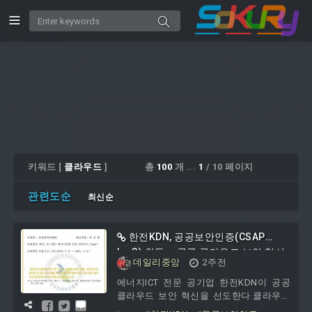
키워드 [
클라우드
]
총
100
개 ...
1
/ 10 페이지
관련도순
최신순
한전KDN, 공공보안인증(CSAP
IaaS) 취득... 공공 클라우드 보안 혁신
데일리중앙
2주전
선도
에너지ICT 전문 공기업 한전KDN이 공공
클라우드 보안 혁신을 선도한다.클라우드
보안인증을 통과한 강력한 서비스형 인프