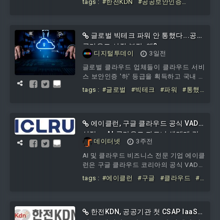
tags :
#한전KDN
#공공보안인증
라를 공급하며 디지털 전환의 든든한 파트
(CSAP
#IaaS)
#취득
#공공
#클라우
너로 자리매김하고 있다.CSAP는 공공기
드
#보안
#혁신
관이 안전하게 클라우드 서비스를 이용할
수 있도록 정부가 마련한 클라우드 보안인
글로벌 빅테크 파워 안 통했다...공공
증 제도로 단순히 기능이 많거나 저렴한
클라우드 시장 부진, 왜?
디지털투데이
3일전
비용을 따지는 것이 아닌 안전성·신뢰성이
검증된 공공 클라우드 서비스 공급을 위해
글로벌 클라우드 업체들이 클라우드 서비
정보보호 기준 준수 여
스 보안인증 '하' 등급을 획득하고 국내 공
공 시장 공략에 나섰지만 아직까지 이렇다
tags :
#글로벌
#빅테크
#파워
#통했
할 성과는 내지 못하는 모양새다. 아마존
다
#공공
#클라우드
#시장
#부진
웹서비스, 마이크로소프트, 구글 클라우드
등 글로벌 클라우드 빅3는 지난 2024년과
2025년에 걸쳐 모두 CASP 하 등급을 획득
에이클런, 구글 클라우드 공식 VAD
하고 공공 클라우드 시장에 진출했다. 마
선정 ··· AI·클라우드 파트너 생태계 강
데이터넷
3주전
이크로소프트는 2024년 12월, 구글 클라
화 박차
우드는 지난해 2월, AWS는 3월 각각
AI 및 클라우드 비즈니스 전문 기업 에이클
CSAP 인증을 받았다.과학기술정보통신부
런은 구글 클라우드 코리아의 공식 VAD로
가 관리하는 CSAP 등급제는 공공
선정됐다고 밝혔다.이번 파트너십을 통해
tags :
#에이클런
#구글
#클라우드
#
에이클런은 국내 파트너 및 고객이 구글
공식
#VAD
#선정
#AI
#파트너
#생
클라우드와 생성형 AI 기술을 보다 효과적
태계
#강화
으로 활용할 수 있도록 지원하며, AI·클라
우드 생태계 확대에 나설 계획이다.에이클
한전KDN, 공공기관 첫 CSAP IaaS