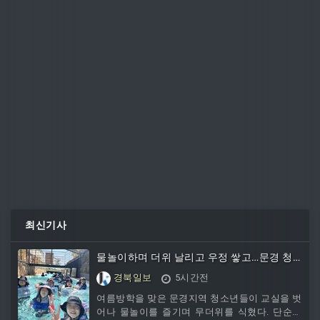
최신기사
물놀이하며 더위 날리고 우정 쌓고…문경 청
소년들의 ‘COOL한 여름’
경북일보
5시간전
여름방학을 맞은 문경지역 청소년들이 교실을 벗
어나 물놀이를 즐기며 무더위를 식혔다. 단순한