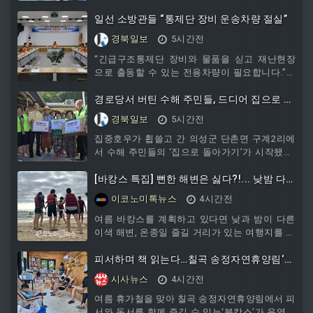
여가활동을 넘어 또래와 어울리고 협력하는 체험
을 통해 방학 중 쌓인 스트레스를 풀고 공동체 의
일선 소방관들 “통제단 장비 운송차량 절실”
식을 키우는 시간이 됐다.문경시청소년방과후아
경북일보
5시간전
카데미는 지난 6일 대구 스파밸리 워터파크에서
특별주중체험
“긴급구조통제단 장비와 물품을 싣고 재난현장
으로 출동할 수 있는 전용차량이 필요합니다.”대
형 재난이 발생했을 때 현장 지휘와 대응을 맡는
긴급구조통제단의 기동성을 높이기 위한 장비 운
경로당서 버틴 수해 주민들, 드디어 집으로 돌
송 전용차량 필요성이 일선 소방관들 사이에서
아왔다
경북일보
5시간전
제기됐다.형식적인 업무보고보다 실제 재난현장
에서 겪는 어려
집중호우가 휩쓸고 간 의성군 단촌면 구계2리에
서 수해 주민들의 ‘집으로 돌아가기’가 시작됐다.
침수된 주택을 떠나 한동안 마을 경로당에서 지
내야 했던 주민들은 도배와 장판을 새로 마친 집
[바캉스 특집] 뻔한 해변은 싫다?!... 낮밤 다
으로 돌아와 살림살이를 하나씩 들이고 있다. 그
른 변산해수욕장 비치파티
이코노미톡뉴스
4시간전
러나 무더위 속에서 가재도구를 옮기고 집 안팎
을 정리해
여름 바캉스를 계획하고 있다면 낮과 밤이 다른
이색 해변, 온종일 즐길 거리가 있는 여행지를 눈
여겨볼 만하다. 전북 부안 변산해수
피서하며 책 읽는다…칠곡 송정자연휴양림‘북
캉스’하세요
시사뉴스
4시간전
여름 휴가철을 맞아 칠곡 송정자연휴양림에서 피
서와 독서를 함께 즐길 수 있는‘북캉스’가 운영되