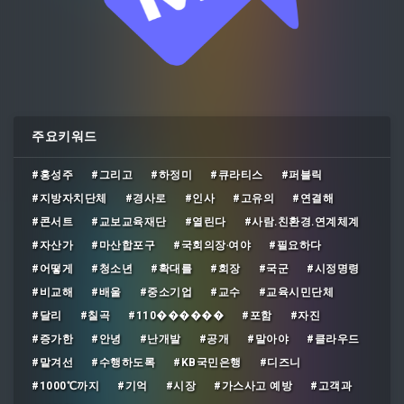
주요키워드
#홍성주
#그리고
#하정미
#큐라티스
#퍼블릭
#지방자치단체
#경사로
#인사
#고유의
#연결해
#콘서트
#교보교육재단
#열린다
#사람․친환경․연계체계
#자산가
#마산합포구
#국회의장‧여야
#필요하다
#어떻게
#청소년
#확대를
#회장
#국군
#시정명령
#비교해
#배울
#중소기업
#교수
#교육시민단체
#달리
#칠곡
#110������
#포함
#자진
#증가한
#안녕
#난개발
#공개
#말아야
#클라우드
#맡겨선
#수행하도록
#KB국민은행
#디즈니
#1000℃까지
#기억
#시장
#가스사고 예방
#고객과