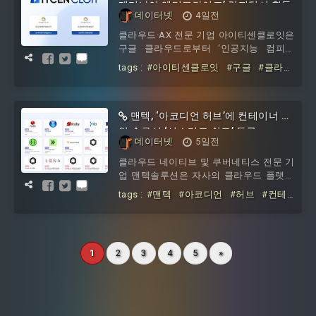
우’는 클라우드 인프라 자원 관리부터 멀
제미나이 엔터프라이즈’ 컴피턴시 획득
데이터넷
4일전
티 클라우드 비용 최적화, 보안 형상 관리,
AI 기반 운영 자동화까지 제공한다.이번 인
클라우드·AX 전문 기업 아이티센클로잇은
증으로 옵스나우는 플랫폼을 개발하고
구글 클라우드로부터 ‘인공지능 컴피턴
시’와 ‘제미나이 엔터프라이즈 컴피턴
tags :
#아이티센클로잇
#구글
#클라우
시’를 동시에 획득했다고 5일 밝혔다.구글
드
#AI
#제미나이
#엔터프라이즈
#컴
클라우드 컴피턴시는 파트너사가 특정 기
피턴시
술 영역에서 깊이 있는 기술적 전문성과
성공적인 프로젝트 수행 역량을 입증했음
맨텍, ‘아코디언 허브’에 컨테이너 보
을 구글 클라우드가 공식 보증하는 최상위
안 솔루션 ‘시스디그 쉴드’ 등록
데이터넷
5일전
기술 인증 프로그램이다.아이티센클로잇
은 구글 클라우드 최상위 등급인 ‘프
클라우드 네이티브 및 쿠버네티스 전문 기
업 맨텍솔루션은 자사의 클라우드 플랫폼
‘아코디언’ 내 애플리케이션 카탈로그 서
tags :
#맨텍
#아코디언
#허브
#컨테
비스인 ‘아코디언 허브’에 글로벌 클라우
이너
#보안
#솔루션
#시스디그
#쉴
드 보안 기업 시스디그의 클라우드 네이티
드
브 보안 플랫폼 ‘시스디그 시큐어’용 에이
전트 ‘시스디그 쉴드’를 등록했다고 밝혔
1
2
3
4
5
»
다.시스디그 쉴드는 파코와 eBPF를 기반
으로 컨테이너와 호스트의 위협을 실시간
으로 탐지하고, 취약점 우선순위 지정 및
규제 준수 상태를 점검하는 시스디그 시큐
어용 에이전트다.사용