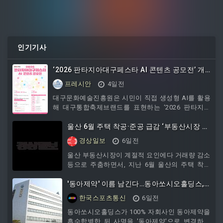
인기기사
‘2026 판타지아대구페스타 AI 콘텐츠 공모전’ 개
최
프레시안
4일전
대구문화예술진흥원은 시민이 직접 생성형 AI를 활용
해 대구통합축제브랜드를 표현하는 ‘2026 판타지아
대구페스타 AI 콘텐츠 공모전’을 개최한다. 이번 공모
전은 8월 3일~9월 11일까지 진행되며, 대구의 문화와
울산 6월 주택 착공·준공 급감 ‘부동산시장 숨
축제에 관심 있는 대한민국 국민이라면 누구나 개인
고르기’
경상일보
6일전
또는 팀으로 참여할 수 있다. 공모 분야는 △AI 로고송
△AI 숏폼 △AI 이미지(포스터·웹
울산 부동산시장이 계절적 요인에다 거래량 감소
등으로 주춤하면서, 지난 6월 울산의 주택 착공
이 지난해 절반 수준으로 급감한 것으로 나타났
다. 2일 국토교통부 ‘2026년 6월 주택통계’에 따
'동아제약' 이름 남긴다…동아쏘시오홀딩스,
르면 지난 6월 울산의 주택 착공은 323가구로 전
사명 변경 추진
한국스포츠통신
6일전
년 대비 47.4% 감소했다. 상반기 누적으로도 1년
전과 비교해 36.5% 쪼그라들었다. 최근 일부 선
동아쏘시오홀딩스가 100% 자회사인 동아제약을
호 지역·단지를 제외하면 미분양이 지속 발생하
흡수합병한 뒤 사명을 '동아제약'으로 변경하는