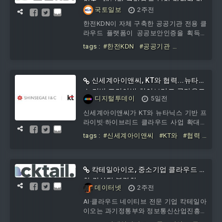
런은 탄탄한 유통망, 기술 전문성, 차별화
인증…에너지 클라우드 보안 경쟁력 강
국토일보
2주전
된 부가가치 서비스를 바탕으로 파트너들
화
이 구글 클라우드의 선도적인 AI, 클라우드
한전KDN이 자체 구축한 공공기관 전용 클
및 구글 워크스페이스 솔루션을 활용해 고
라우드 플랫폼이 공공보안인증을 획득했
객 성공을 지원할 수 있도
다.공공 에너지 분야에 특화된 보안성과
tags :
#한전KDN
#공공기관
안정성을 바탕으로 클라우드 서비스 확대
#CSAP
#IaaS
#인증
#에너지
#클라
와 디지털 전환 지원에 속도를 낸다는 계
우드
#보안
#경쟁력
획이다.에너지ICT 전문 공기업 한전KDN은
자체 구축·운영 중인 공공기관 전용 클라
신세계아이앤씨, KT와 협력...뉴타닉
우드 플랫폼 'K-ECP'가 공공보안인증을 획
스 기반 프라이빗·하이브리드 클라우드
디지털투데이
5일전
득했다고 밝혔다.CSAP는 정부가 공공기
사업 확장
관의 안전한 클라우드 서비스 이용을 위해
신세계아이앤씨가 KT와 뉴타닉스 기반 프
운영하는
라이빗·하이브리드 클라우드 사업 확대에
나선다.양사는 신세계아이앤씨 클라우드
tags :
#신세계아이앤씨
#KT와
#협력
전문성과 KT B2B 고객 기반 및 인프라 역
#뉴타닉스
#기반
#프라이빗
#하이브
량을 바탕으로, 뉴타닉스 기반 프라이빗·
리드
#클라우드
#사업
하이브리드 클라우드 사업을 공동 추진한
다. 양사가 보유한 서비스와 역량을 연계
칵테일아이오, 중소기업 클라우드 심
해 고객 클라우드 전환 수요를 발굴하고,
화 컨설팅 본격화
데이터넷
2주전
프라이빗·하이브리드 클라우드 시장을 확
대해 나갈 계획이다.KT는 뉴타닉스 기반
AI·클라우드 네이티브 전문 기업 칵테일아
HCI·DR 서비스인 '클라우드라인 '을 중심
이오는 과기정통부와 정보통신산업진흥원
으로 전국 단위 기업 고객 접점과
이 주관하는 ‘2026년 중소기업 클라우드