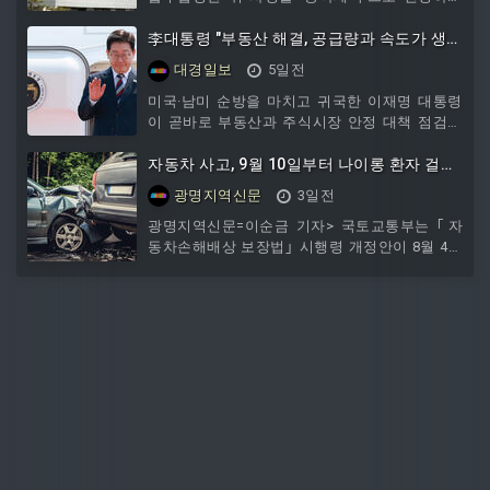
면서, 울산은 6월만 보면 주택 분양이 전년비 178
방안을 추진한다. 법적으로는 동아쏘시오홀딩스
가구 순증했지만, 상반기 누적으로는 701가구에
가 존속법인이지만, 소비자
李대통령 "부동산 해결, 공급량과 속도가 생
그쳐 전년
명"
대경일보
5일전
미국·남미 순방을 마치고 귀국한 이재명 대통령
이 곧바로 부동산과 주식시장 안정 대책 점검에
나섰다. 이 대통령은 주택 공급 부족이 심각한 수
준에 이르렀다고 진단하고, 공급 물량 확보와 사
자동차 사고, 9월 10일부터 나이롱 환자 걸러
업 속도를 높일 수 있는 대책을 다시 마련하라고
낸다
광명지역신문
3일전
지시했다.강유정 청와대 수석대변인은 이 대통령
이 3일 오전 11시30분 귀국한 뒤 청와대로 출근
광명지역신문=이순금 기자> 국토교통부는 ｢자
해 비공개 부동산·주식시장 점검회의를 주재했다
동차손해배상 보장법｣ 시행령 개정안이 8월 4일
고 밝혔다.한성숙 국무총리와 관계부처 장관, 실
국무회의에서 의결되어 9월 10일부터 시행 예정
무진이 참석한 회의는 오후 3시부터 10시30분까
이라고 밝혔다.｢자동차손배법｣ 시행령 개정안은
지 7시간30분 동안 진행됐다. 이 대통령은 이날
일부 나이롱환자에게 과도하게 지급되었던 보험
발표된 부동산세 개
금 누수를 방지하기 위해 마련됐다. 이번 개정으
로 9월 10일 이후 교통사고를 당한 경상환자가 8
주를 초과하여 치료를 받으려면, 자동차손해배상
진흥원 내 전문 의료인의 치료 필요성 검토를 거
쳐야 한다. 검토 대상은 경상환자 중 염좌와 타박
상을 입은 환자로 한정