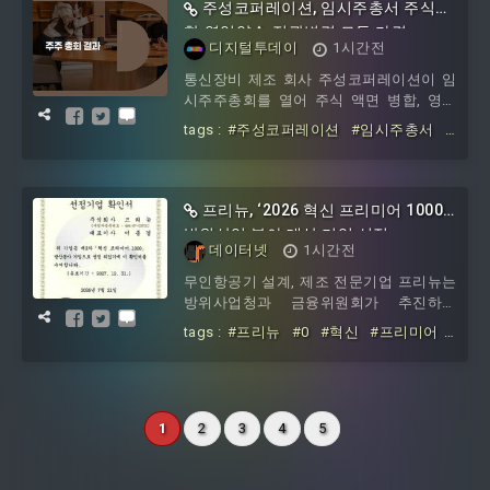
주성코퍼레이션, 임시주총서 주식병
합·영업양수·정관변경 모두 가결
디지털투데이
1시간전
통신장비 제조 회사 주성코퍼레이션이 임
시주주총회를 열어 주식 액면 병합, 영업
양수, 정관 일부 변경 등 3개 안건을 모두
tags :
#주성코퍼레이션
#임시주총서
#
가결했다고 7일 공시했다.이날 개최된 임
주식병합
#영업양수
#정관변경
#모두
시주주총회에서는 3개 안건 모두 특별결
의로 상정됐다. 제1호 안건인 주식 액면 병
합의 승인의 건은 발행주식총수 기준 찬성
프리뉴, ‘2026 혁신 프리미어 1000’
률 59.2%, 행사주식수 기준 찬성률 100%
방위산업 분야 대상 기업 선정
로 가결됐다. 반대·기권 등 비율은 0%였다.
데이터넷
1시간전
제2호 안건인 영업양수 승인의 건은 특별
무인항공기 설계, 제조 전문기업 프리뉴는
이해관계인 소유 주식을 공제한 기준으로
방위사업청과 금융위원회가 추진하는
발행주식총수 기준 찬성률 36.3%, 행사
‘2026년 혁신 프리미어 1000’ 방위산업 분
tags :
#프리뉴
#0
#혁신
#프리미어
야 대상 기업으로 선정됐다고 밝혔다.‘혁신
#1
#방위산업
#분야
#대상
#기업
프리미어 1000’은 기술 혁신성과 성장 가
능성이 높은 방산 관련 기업의 경영 여건
을 개선하기 위해 마련된 정부 정책 프로
그램이다. 선정된 기업은 정책금융기관을
1
2
3
4
5
통해 대출·보증·투자 등 맞춤형 자금 지원
과 함께 해외 판로 개척, 컨설팅 등 비금융
종합 지원을 제공받게 된다.프리뉴는 우수