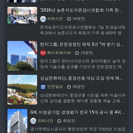
양대학교 경북 앵커사업단은 의성군보건소와 협
력해 해당 물품 27세트를 마련했다. 사업단은 의
'2026년 농촌지도자문경시연합회 가족 한마
성 지역의 건강과 돌봄 체계 구축 사업을 추진하
음대회'​ 개최
프레시안
34분전
고 있다.
한국농촌지도자문경시연합회는 7일 문경실내체
육관에서 농촌지도자 회원과 가족 등 600여 명이
참석한 가운데 화합과 소통을 위한 '2026년 농촌
지도자문경시연합회 ...
한미그룹, 전문경영인 체제 2년 "매 분기 성
장, 성과창출"
화이트페이퍼
24분전
한미그룹이 한미사이언스와 한미약품의 실적 성
장과 기술수출 성과를 기반으로 전문경영인 체제
가 안착하고 있다고 평가했다. 지주회사와 핵심
사업회사 간 협업을 확대하고 신약 출시와 연구
성남문화재단, 중장년층 대상 오감 연계 예술
개발을 중심으로 성장 흐름을 이어간다는 구상이
프로그램 개설
인천일보
36분전
다.7일 한미그룹에 따르면 지주회사 한미사이언
스는 김재교 대표 취임 이후 사업 영역을 넓히며
성남문화재단이 중장년층 시민을 위해 미술사와
작년 매출 1조3500억 원을 넘어섰다. 올해 상반
신체 감각을 결합한 색다른 맞춤형 예술 교육 프
기 매출 7216억 원, 영업이익 927억 원을 기록하
로그램을 선보인다.
며 성장세를 이어갔다.지주회사 역할을 단순 관
GH, 지방공기업 경영평가 전국 15개 공사 중 4위…
리에서 사업 중심으로 확대해 의료기
2년 연속 '나' 등급
프레시안
43분전
경기주택도시공사가 행정안전부 주관 ‘2026년 지방공