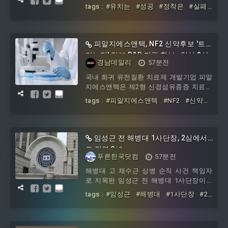
어온 지 20년. 그 결과 유학생 수는 눈에 띄
평년의 51% 수준에 그
tags :
#유치는
#성공
#정착은
#실패
게 늘었지만, 정작 이들이 졸업 후
#경북
#외국인
#유학생
#코리안드림
은
#아직
피알지에스앤텍, NF2 신약후보 '트
리뉴민' 정부 R&D 지원 확보…임상 2상
경남데일리
57분전
준비 본격화
국내 희귀 유전질환 치료제 개발기업 피알
지에스앤텍은 제2형 신경섬유종증 치료제
후보물질 '트리뉴민'
tags :
#피알지에스앤텍
#NF2
#신약후
보
#트리뉴민
#정부
#R&D
#지원
#
확보
#임상
#2상
임성근 전 해병대 1사단장, 2심에서
도 징역 3년
푸른한국닷컴
57분전
해병대 고 채수근 상병 순직 사건 책임자
로 지목된 임성근 전 해병대 1사단장이 2
심에서도 1심과 같이 징역 3년을 선고받았
tags :
#임성근
#해병대
#1사단장
#2
다. [서원일 기...
심에서도
#징역