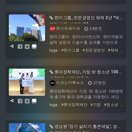
더하다
#동부산림청
#제2기
#국유림
출범시키며, 지속가능한 국유림 관리와 국
위원회
민 중심의 산림정책 실현에 속도를 낸다.
동부지방산림청은 최근 '제2기 국유림위
한미그룹, 전문경영인 체제 2년 "매
원회' 위촉식을 개최하고 본격적인 운영에
분기 성장, 성과창출"
들어갔다고 밝혔다. 새롭게 구성된 위원회
화이트페이퍼
24분전
는 산림경영과 산림보호를 비롯해 임업,
한미그룹이 한미사이언스와 한미약품의
법률, 환경 등 각 분야의 학계와 민간 전문
실적 성장과 기술수출 성과를 기반으로 전
가들로 구성됐다. 위원들은 앞으로 2년 동
문경영인 체제가 안착하고 있다고 평가했
안 국유림의 효율적인 경영과 관리, 공익
tags :
#한미그룹
#전문경영인
#체제
다. 지주회사와 핵심 사업회사 간 협업을
적 가치 증진을 위한 주
#2년
#분기
#성장
#성과창출
확대하고 신약 출시와 연구개발을 중심으
로 성장 흐름을 이어간다는 구상이다.7일
한미그룹에 따르면 지주회사 한미사이언
롯데장학재단, 가정 밖 청소년 100명
스는 김재교 대표 취임 이후 사업 영역을
에 ‘자율 사용’ 장학금
넓히며 작년 매출 1조3500억 원을 넘어섰
이코노미톡뉴스
27분전
다. 올해 상반기 매출 7216억 원, 영업이익
롯데장학재단이 가정 밖 청소년 100명에
927억 원을 기록하며 성장세를 이어갔다.
게 총 2억 원의 장학금을 지원한다. 재단은
지주회사 역할을 단순 관리에서 사업 중심
서울 중구 페럼타워 페럼홀에서 ‘2026년
으로 확대해 의료기
tags :
#롯데장학재단
#가정
#청소년
장
#100명에
#자율
#사용
경상원 '경기 살리기 통큰세일', 경기