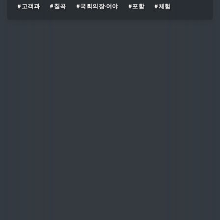
#고객과
#칠곡
#국회의장‧여야
#포함
#체험