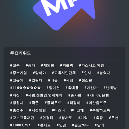
주요키워드
#교수
#공개
#제안한
#퍼블릭
#가스사고 예방
#중소기업
#말아야
#교육시민단체
#인사
#높였다
#고유의
#열린다
#배울
#시장
#청소년
#110������
#맡겨선
#확대를
#자산가
#난개발
#자진
#사람․친환경․연계체계
#증가한
#KB국민은행
#창원시
#국군
#클라우드
#하정미
#마산합포구
#홍성주
#시정명령
#디즈니
#비교해
#수행하도록
#교보교육재단
#연결해
#경사로
#기억
#회장
#무선
#1000℃까지
#콘서트
#안녕
#필요하다
#달리