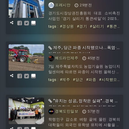
도 책임계약 평가 1위
프레시안
29분전
경기도시장상권진흥원의 대표 소비촉진
사업인 ‘경기 살리기 통큰세일’이 2025년
경기도 책임계약 평가에서 1위를 차지했
tags :
#경상원
#경기
#살리기
#통큰
다. 경상원은 ‘통큰세일’과 경기신용보증
세일
#경기도
#책임계약
#평가
재단의 ‘경기 힘...
제주, 당근 파종 시작됐으나...폭염·
가뭄에 생육관리 '비상'
헤드라인제주
45분전
7일 제주특별자치도 농업기술원 농업디지
털센터에 따르면 파종이 시작된 올해산 당
근의 7월31일 기준 파종률 약 20% 수준으
tags :
#제주
#당근
#파종
#시작됐으
로 집계됐다.이는 지난해 같은 기간보다
나
#폭염
#가뭄에
#생육관리
#비상
9%p 낮은 것이다.지역별로는 구좌읍 동복
리·월정리 등 일부 선도 지역의 파종률이
60%에 달했지만, 그 외 지역은 지연되고
"유치는 성공, 정착은 실패"…경북 외
있다. 남은 파종은 8월 상순에 집중적으로
국인 유학생, 코리안드림은 아직 멀다
이뤄져 8월 20일경 대부분 마무리될 것으
경북도민일보
57분전
로 예상된다.올해 작황의 가장 큰 변수는
학령인구 감소로 벼랑 끝에 몰린 경북의
기상이다. 제주지역의 7월 평균기온은
대학들이 외국인 유학생 유치에 사활을 걸
27.0℃로 평년보다 1.9℃ 높았고, 강수량은