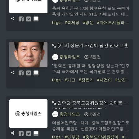
체를 포함한 전자부품·컴퓨터·영상음향통
충북 옥천군은 17회 향수옥천 포도·복숭아
신이 66.8% 급증했다. 전기장비, 전기·가스
축제 개막일인 지난 31일 자매도시인 대전
·증기 및 공기조
광역시 동구, 경기 부천시, 부산광역시 동
tags :
#축제장
#방문
#자매도시들과
래구 대표단 등을 초청해 만찬을 갖고 우
#교류
#협력
의를 다졌다.이날 옥천전통문화체험관에
서 진행된 만찬에는 황규철 군수와 군 관
계자, 자매도시 대표단 등 24명이 참석해
[기고] 장윤기 사건이 남긴 진짜 교훈
그동안 교류 성과를 돌아보고 문화·관광·
농특산물 등 다양한 분야의 협력 확대 방
충청타임즈
5일전
안을 논의했다. 이 자리에서 부천시 충청
“권력은 통제될 때 정당성을 얻는다.”민주
향우회가 옥천 발전을 응원하는 마음을 담
주의 국가에서 모든 국가권력은 견제를 전
아 고향사랑기부금 100만원을 기탁하기도
제로 한다. 국회는 국민의 통제를 받고, 정
했다.황규철 군수는 “옥천의 대표 축제인
tags :
#기고
#장윤기
#사건이
#남긴
부는 국회의 감시를 받으며, 법원 역시 헌
#진짜
법과 법률의 통제를 받는다. 경찰도 예외
일 수 없다. 국민의 자유를 제한하고, 강제
수사를 하고, 체포와 압수수색을 집행하는
민주당 충북도당위원장에 송재봉…
막강한 권한을 가진 만큼 더욱 강한 통제
60.67% 득표로 이영신 제쳐
를 받아야 한다.장윤기 사건은 바로 이 가
충청타임즈
6일전
장 기본적인 원칙을 다시 생각하게 만든
더불어민주당 차기 충북도당위원장으로
사건이었다.많은 사람들은 이번 사건을 보
송재봉 의원이 선출됐다.더불어민주당 충
며 “경찰에게 너무 많은 수사권을 준 것이
북도당은 1일 청주 CJB미디어센터에서 정
아니냐”고 말한다. 일부에서는 이를 계기
tags :
#민주당
#충북도당위원장에
#송