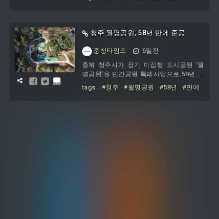
기당원대회를 열어 송 의원의 당선을 확정
로 검찰
재봉
#0
#67
#득표로
#이영신
했다. 권리당원과 전국대의원 선거인단 투
표를 실시한 결과 송 의원은 6050표를 얻
어 3922표를 획득한 이영신 전 청주시의원
청주 월명공원, 58년 만에 준공
을 제쳤다.송 신임 도당위원장은 앞으로 2
년간 충북도당을 이끌며 당 조직 운영과
충청타임즈
6일전
총선 준비, 당정 협력 강화 등을 총괄하게
충북 청주시가 장기 미집행 도시공원 ‘월
된다.송 위원장은 “무거운 책임감을 느낀
명공원’을 민간공원 특례사업으로 58년 만
다”며 “지역 국회의원과 지역위원장, 당원
에 준공했다.월명공원은 1967년 도시계획
들과 뭉쳐
tags :
#청주
#월명공원
#58년
#만에
시설로 지정됐지만, 토지 보상비와 공원
조성비를 확보하지 못한 장기 미집행 도시
공원으로 묶였다.청주시는 공원 일부를 민
간 개발하는 대신 민간사업자가 나머지 부
지를 공원으로 조성해 기부하는 방식으로
사업을 추진했다.토지 보상비 351억 원과
도로 공사비 38억 원, 공원 조성비 63억 원
등 452억 원을 투입해 14만여㎡ 중 10만
2487㎡를 공원으로 조성했고, 나머지 잔여
용지에는 874가