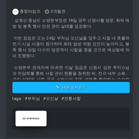
충청타임즈
3개월전
성호선 충남도 소방본부장은 18일 공주 신원사를 방문, 화재 예
방 및 봉축 행사 안전 관리 실태를 점검했다.
이번 점검은 오는 24일 부처님 오신날을 앞두고 사찰 내 촛불과
전기 시설 사용이 증가하며 화재 발생 위험 요인이 높아지고, 봉
축 행사 당일 다수의 방문객이 사찰을 찾을 것으로 예상됨에 따
라 진행했다.
소방본부 관계자에 따르면 이날 점검은 신원사 성관 주지스님
과 차담회를 통해 사찰 관리 현황을 청취한 뒤, 전각 내부 소화기
관리 상태와 사찰 곳곳 소방시설 작동 여부를 확인하는 순으로
진행됐다.
내용 상세보기
이어 봉...
tags :
#부처님
#오신날
#전통사찰