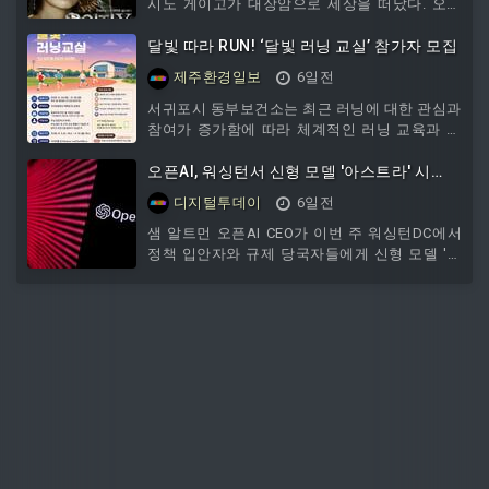
시노 게이고가 대장암으로 세상을 떠났다. 오사
카공립대에서 전기공학을 전공하고 덴소 엔지니
어로 일하던 그는
달빛 따라 RUN! ‘달빛 러닝 교실’ 참가자 모집
제주환경일보
6일전
서귀포시 동부보건소는 최근 러닝에 대한 관심과
참여가 증가함에 따라 체계적인 러닝 교육과 올
바른 운동 방법을 제공하기 위해 동부지역 주민
과
오픈AI, 워싱턴서 신형 모델 '아스트라' 시
연..."다수 에이전트 장시간 함께 작동"
디지털투데이
6일전
샘 알트먼 오픈AI CEO가 이번 주 워싱턴DC에서
정책 입안자와 규제 당국자들에게 신형 모델 '아
스트라'를 시연했다고 디인포메이션이 소식통 3
명을 인용해 31일 보도했다.보도에 따르면 오픈
AI는 아스트라가 여러 에이전트를 장시간 함께
돌려 프로젝트나 고난도 수학 문제 같은 특히 어
려운 과제를 풀어내는 능력을 갖췄다고 강조했
다. 아스트라는 솔, 테라, 루나에 이어 오픈AI가
새로 선보이는 모델군이 된다.출시 시기는 아직
알려지지 않았다. GPT-6로 명명할지 GPT-5.7 같
은 GPT-5 계열