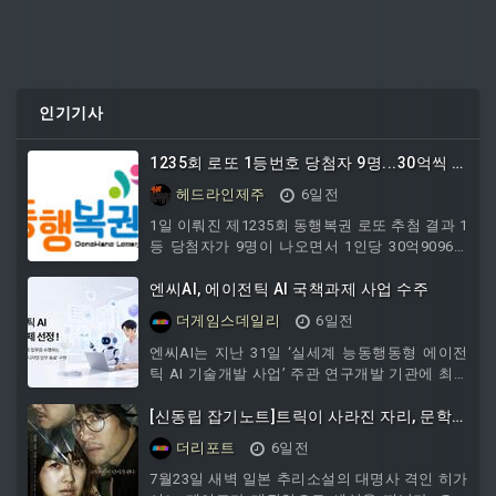
인기기사
1235회 로또 1등번호 당첨자 9명...30억씩 배
당
헤드라인제주
6일전
1일 이뤄진 제1235회 동행복권 로또 추첨 결과 1
등 당첨자가 9명이 나오면서 1인당 30억9096만
1625원씩 받게 됐다. 추첨결과 1등 당첨번호는
'6, 7 ,11, 15, 39, 43'으로 결정됐다. 2등 보너스번
엔씨AI, 에이전틱 AI 국책과제 사업 수주
호는 '20'.5개 번호와 보너스 숫자를 맞힌 2등은
더게임스데일리
6일전
82명이 나오면서 1인당 각각 5654만1981원씩
받게 됐다.5개 번호를 맞힌 3등은 2859명으로
엔씨AI는 지난 31일 ‘실세계 능동행동형 에이전
162만1701원씩 지급된다.4개 번호를 맞힌 4등은
틱 AI 기술개발 사업’ 주관 연구개발 기관에 최종
15만4048명, 3개 숫자를 맞혀 고정 당첨금 5000
선정됐다고 밝혔다.이 사업은 과학기술정통신부
원을 받는 5등은 258만5719
와
[신동립 잡기노트]트릭이 사라진 자리, 문학은
무엇으로 남는가
더리포트
6일전
7월23일 새벽 일본 추리소설의 대명사 격인 히가