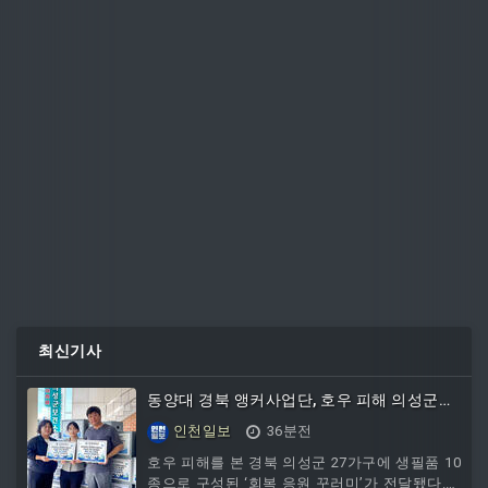
최신기사
동양대 경북 앵커사업단, 호우 피해 의성군에
'회복 응원 꾸러미' 전달
인천일보
36분전
호우 피해를 본 경북 의성군 27가구에 생필품 10
종으로 구성된 ‘회복 응원 꾸러미’가 전달됐다.동