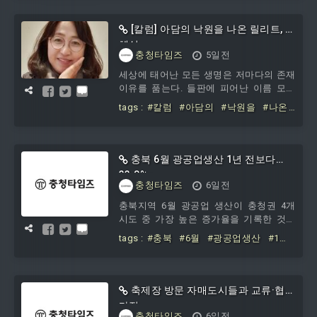
[칼럼] 아담의 낙원을 나온 릴리트, 나
혜석
충청타임즈
5일전
세상에 태어난 모든 생명은 저마다의 존재
이유를 품는다. 들판에 피어난 이름 모를
풀 한 포기조차 햇볕을 받고 바람을 견디
tags :
#칼럼
#아담의
#낙원을
#나온
며 자신만의 생명력을 증명한다. 그러나
#릴리트
인류의 역사는 모든 인간에게 공평하게 존
재 이유를 탐색할 자유를 허락하지 않았
다. 오랜 시간 동안 인류의 절반은 타인이
충북 6월 광공업생산 1년 전보다
정해놓은 규칙과 용도에 맞춰 자신의 삶을
33.8%↑
재단 당해야 했다. 태어난 이유를 스스로
충청타임즈
6일전
증명하려는 몸짓이 도리어 죄가 되던 시
충북지역 6월 광공업 생산이 충청권 4개
대, 그 억압의 사슬 속에서 스스로 빛을 발
시도 중 가장 높은 증가율을 기록한 것으
하고자 했던 ‘비존재’들의 몸짓은 눈물겹
로 나타났다.1일 충청지방데이터청이 발
도록 아름답다. 역사 속에서 아담의 후예
tags :
#충북
#6월
#광공업생산
#1
표한 ‘2026년 6월 충청지역 산업활동동
들은 공고한 부
년
#전보다
#0
향’에 따르면 지난달 충북지역 광공업 생
산은 전년 동월 대비 33.8% 증가한 것으로
집계됐다.전월 대비로는 9.2% 증가했는데,
축제장 방문 자매도시들과 교류·협력
이는 대전, 세종, 충남 등 충청권 4개 시도
다짐
중 가장 높은 증가율이다.업종별로는 반도
충청타임즈
6일전