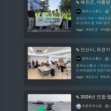
예천군, 여름방
중부뉴스통신
김만식 기자 = 예천군
대 관계자 등 10여 명
tags :
#예천군
#여름
안산시, 유관기
중부뉴스통신
중부뉴스통신 = 안산시
신속대응반과 유관기관을
tags :
#안산시
#유관
2026년 연합
푸른한국닷컴