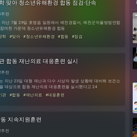
학 맞아 청소년유해환경 합동 점검·단속
1주전
은 지난 7월 29일 호명읍 일원에서 예천경찰서, 예천군자율방범연합
이 참여한 가운데 청소년유해환경 합동
방학
#맞아
#청소년유해환경
#합동
#점검
관 합동 재난의료 대응훈련 실시
2주전
는 지난 23일 대형 재난과 다수 사상자 발생 상황에 대비해 보건소
 대상으로 합동 재난의료 대응훈련을 실시했다고 24
기관
#합동
#재난의료
#대응훈련
·합동 지속지원훈련
2주전