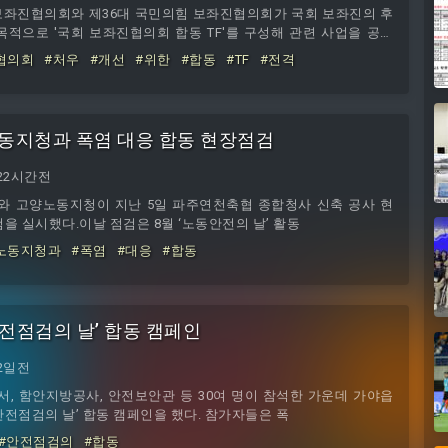
보좌진협의회와 제36대 국민의힘 보좌진협의회가 국회 보좌진의 후
목적으로 '국회 보좌진협의회 합동 TF'를 구성해 관련 사업을 공동
진협의회 합동 TF 주요 협의 내용 구분 세부 내용 ⓒ창업
협의회
#처우
#개선
#위한
#합동
#TF
#전격
지난 20일 국회의원회관에서 회의를 열어 양측의 공통 공약을 확
 논의했다. 이번 합동 TF를 통해
동지청과 폭염 대응 합동 현장점검
22시간전
와 고양노동지청이 지난 5일 파주연천축협 종합청사 신축 공사 현
을 실시했다.이날 점검은 8월 ‘노동안전의 날’ 활동
노동지청과
#폭염
#대응
#합동
안전점검의 날’ 합동 캠페인
2일전
서, 함안지방공사, 안전보안관 등 30여 명이 참석한 가운데 가야읍
전점검의 날’ 합동 캠페인을 했다. 참가자들은 폭
#안전점검의
#합동