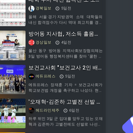
다…서울·지방권 역대 최고 전
경북일보
5일전
망
올해 서울·경기·지방권역 소재 대학들의
내신 합격점수가 다시 역대 최고치를 경신
할 것이라는 전망이 나왔다.지난해 서울권
방어동 지사협, 저소득 홀몸노
대학의 내신 합격점수가 최근 5년 중 가장
높은 수준을 기록한 가운데, 입시업계는
인 선풍기 등 지원
경상일보
4일전
올해도 합격선 상승세가 이어질 가능성이
크다고 분석했다.2일 종로학원이 발표한
울산 동구 방어동 지역사회보장협의체는
‘2
3일 방어동 행정복지센터를 찾아 ‘쿨한 여
름 프로젝트’의 일환으로 관내 저소득 홀
보건교사회 "보건교사 2인 배
몸노인을 위한 선풍기 20대와 쿨 베개 10
개를 전달했다.
치 기준 800명으로 낮춰라"
에듀프레스
5일전
에듀프레스 장재훈 기자 = 보건교사회가
학교보건법 개정을 촉구하고 나섰다. 현행
36학급 이상에서만 허용되는 보건교사 2
'오재혁-김준하 고별전 선발 출
인 배치 기준을 학생 수 800명 이상으로
격' 제주SK, 인천전 선발 라인
헤드라인제주
6일전
업 발표
하루 뒤인 3일 군 입대를 앞두고 있는 오재
혁과 김준하가 고별전에도 선발로 나선다.
제주SK는 3일 오후 7시 30분 제주월드컵