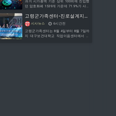
사용 시기가 지났지만 상태가 양호한 장난
과거 시가총액 기준 상위 100위에 진입했
감과 영유아용품을 수집·재활용
던 암호화폐 1539개 가운데 71.9%가 사실
상 시장에서 소멸한 것으로 나타났다.6일
고령군가족센터-진로설계지
블록체인 매체 코인포스트에 따르면 암호
화폐 분석업체 크립토랭크는 지난 4일 엑
원‘여름방학 진로·직업학교’성
시사뉴스
6시간전
스를 통해 이 같은 조사 결과를 공개했다.
료
크립토랭크는 주요 거래소에서 상장폐지
고령군가족센터는 8월 4일부터 8월 7일까
됐거나, 하루 거래대금이 90일 이상 1만달
지 대구보건대학교 직업이음센터에서 운
러를 밑돈 경우를 소멸한 암호화폐로 분류
영한「2026 여름방학 진로·직업학교」에
했다. 단순한 가격 하락이 아니라 거래 지
관내 다문화청소년이 참여하여 자신의 진
속성과 유동성이 사실상 무너진 상태까지
로를 탐색하는 뜻깊은 시간을 가졌다. 이
반영한 기준이다.조사 결과 상위 1
번 프로그램은 고령군가족센터와 대구보
건대학교 간 업무협약을 바탕으로 지역 다
문화청소년들에게 양질의