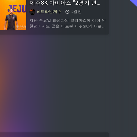
제주SK 아이아스 "2경기 연속
경기장에서 열리는 하나은행 K리그1 2026
21라운드 인천유나이티드와의 홈경기를
골 감사하지만...팀의 경기 결과
헤드라인제주
5일전
앞두고 선발 라인업을 발표했다.제주SK는
가 아쉬워"
김동준 골키퍼가 골문을 지키고 김륜성,
지난 수요일 화성과의 코리아컵에 이어 인
세레스틴, 토비아스, 유인수, 오재혁, 이탈
천전에서도 골을 터트린 제주SK의 새로운
로, 네게바, 박창준, 김준하, 김신진이 선발
외국인 공격수 아이아스가 2일 "오늘까지
로 나선다.대기 명단에는 안찬기 키퍼, 권
두 경기 연속해서 골을 기록하고 있다는
기민, 정운, 박민재, 조인정, 장민규, 최병
건 정말 감사한 일이지만 승점 3점 가져오
욱, 강동휘, 아이아스.눈에 띄는 이름은 단
지 못해 더욱 더 아쉽게 느껴지는 것 같
연코 김동준이다. 김동준은 지난
다"고 말했다.아이아스는 이날 인천과의
홈경기 후 와의 인터뷰에서 이같이 말했
다.그는 경기 소감으로 "정말 어려운 경기
였다고 생각한다"며 "전체적으로 봤을 때
는 나쁘지 않은 경기를 펼쳤다고 생각은
한다. 하지만 약간의 아쉬운 부분들이 있
었기 때문에 승점 3점을 가져오지 못한 것
같