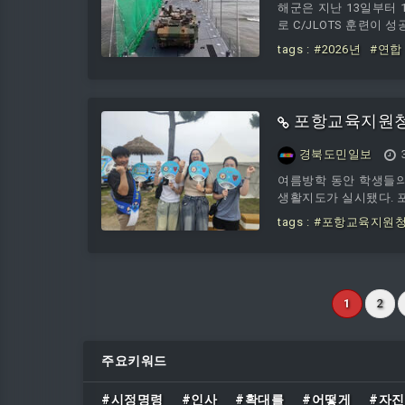
해군은 지난 13일부터 
로 C/JLOTS 훈련이 
tags :
#2026년
#연합
포항교육지원청
경북도민일보
여름방학 동안 학생들의
생활지도가 실시됐다. 
tags :
#포항교육지원
1
2
주요키워드
#시정명령
#인사
#확대를
#어떻게
#자진