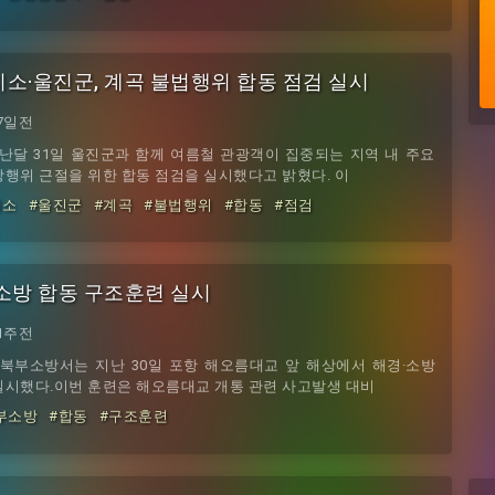
·울진군, 계곡 불법행위 합동 점검 실시
7일전
달 31일 울진군과 함께 여름철 관광객이 집중되는 지역 내 주요
상행위 근절을 위한 합동 점검을 실시했다고 밝혔다. 이
리소
#울진군
#계곡
#불법행위
#합동
#점검
소방 합동 구조훈련 실시
1주전
부소방서는 지난 30일 포항 해오름대교 앞 해상에서 해경·소방
실시했다.이번 훈련은 해오름대교 개통 관련 사고발생 대비
부소방
#합동
#구조훈련