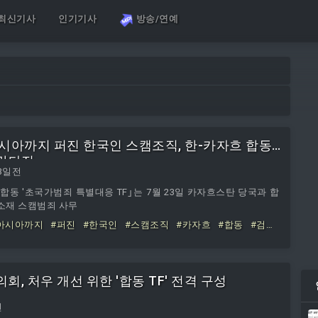
최신기사
인기기사
방송/연예
시아까지 퍼진 한국인 스캠조직, 한-카자흐 합동
망타진
3일전
합동 '초국가범죄 특별대응 TF｣는 7월 23일 카자흐스탄 당국과 합
 소재 스캠범죄 사무
아시아까지
#퍼진
#한국인
#스캠조직
#카자흐
#합동
#검거
, 처우 개선 위한 '합동 TF' 전격 구성
전