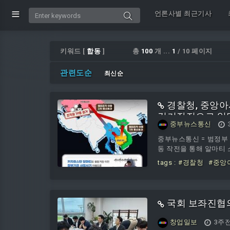
언론사별 최근기사
키워드 [
합동
]
총
100
개 ...
1
/ 10 페이지
관련도순
최신순
경찰청, 중앙아
검거작전으로 일
중부뉴스통신
중부뉴스통신 = 범정부 
동 작전을 통해 알마티
tags :
#경찰청
#중앙
작전으로
국회 보좌진협의회
창업일보
3주