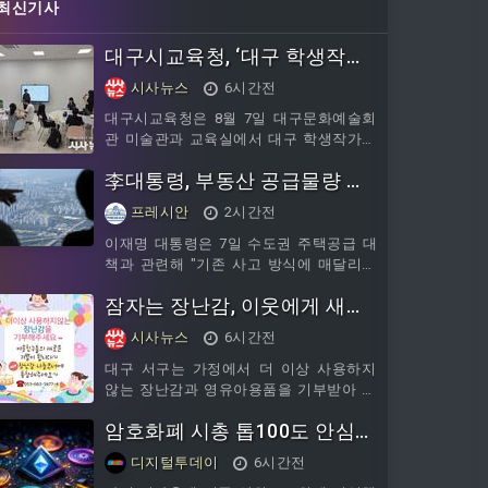
최신기사
대구시교육청, ‘대구 학생작가
브랜딩 역량 강화 워크숍’ 개최
시사뉴스
6시간전
대구시교육청은 8월 7일 대구문화예술회
관 미술관과 교육실에서 대구 학생작가가
참여하는 ‘2026 대구 학생작가 브랜딩 역
李대통령, 부동산 공급물량 확
량 강화 워크숍’을 개최한다고 밝혔다. 이
번 워크숍은 대구문화예술회관 특별기획
보 총력전… "기존 방식 매달리
프레시안
2시간전
전 《앤디 워홀: 예술을 팔다》와 연계해
지 말라"
‘색과 이미지의 반복’을 주제로 진행된다.
이재명 대통령은 7일 수도권 주택공급 대
주요 프로그램은 ▲전문 해설과
책과 관련해 "기존 사고 방식에 매달리지
말고 전환적으로 판단해서 과감히 생각하
잠자는 장난감, 이웃에게 새로
고 실천하라"고 지시했다. 이 대통령은 청
와대에서 부동산...
운 기쁨으로…대구 서구, 장난
시사뉴스
6시간전
감 기부·나눔 사업 추진
대구 서구는 가정에서 더 이상 사용하지
않는 장난감과 영유아용품을 기부받아 필
요한 이웃과 나누는 ‘아이봄으로 온 장난
암호화폐 시총 톱100도 안심
감, 이웃에게 온 행복’ 사업을 추진한다고
밝혔다. □ 아이봄 장난감도서관에서 운영
못한다…5년 내 62% '소멸'
디지털투데이
6시간전
하는 이번 사업은 아이의 빠른 성장으로