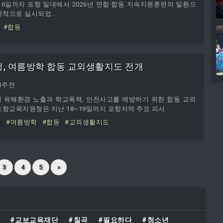
16일까지 포항 일대에서 2026년 연합·합동 지속지원훈련의 일환으
성공적으로 실시되었...
#합동
, 여름방학 합동 교외생활지도 전개
3주전
 유해환경 노출과 학교폭력, 안전사고를 예방하기 위한 합동 교외
포항교육지원청은 지난 18~19일까지 포항지역 주요 피서
청
#여름방학
#합동
#교외생활지도
3
4
5
»
#교보교육재단
#칠곡
#필요하다
#청소년