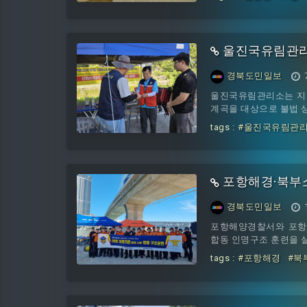
울진국유림관리소
경북도민일보
울진국유림관리소는 지난
계곡을 대상으로 불법 
tags :
#울진국유림관
포항해경·북부
경북도민일보
포항해양경찰서와 포항북
합동 인명구조 훈련을 
tags :
#포항해경
#북