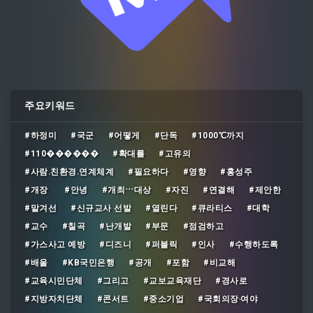
주요키워드
#하정미
#국군
#어떻게
#단독
#1000℃까지
#110������
#확대를
#고유의
#사람․친환경․연계체계
#필요하다
#영향
#홍성주
#개장
#안녕
#개최⋯대상
#자진
#연결해
#제안한
#맡겨선
#신규교사 선발
#열린다
#큐라티스
#대학
#교수
#칠곡
#난개발
#부문
#점검하고
#가스사고 예방
#디즈니
#퍼블릭
#인사
#수행하도록
#배울
#KB국민은행
#공개
#포함
#비교해
#교육시민단체
#그리고
#교보교육재단
#경사로
#지방자치단체
#콘서트
#중소기업
#국회의장‧여야