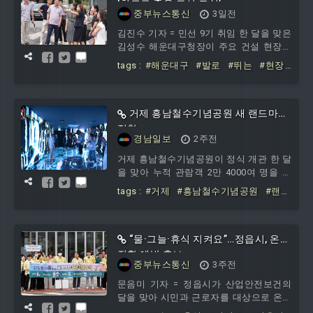
‘최고로 좋은 도시 조성’
중부뉴스통신
3일전
김진수 기자 = 민선 9기 취임 한 달을 맞은
김성수 해운대구청장이 주요 건설 현장과
민원 현장을 방문해 안전을 점검하고, 주
tags :
#해운대구
#발로
#뛰는
#현장
민
#행정으로
#최고로
#좋은
#도시
#조
성
거제 흥남철수기념공원 새 랜드마크
정착
경남일보
2주전
거제 흥남철수기념공원이 정식 개관 한 달
을 맞아 누적 관람객 2만 4000여 명을 기
록하며 대한민국을 대표하는 역사·평화 관
tags :
#거제
#흥남철수기념공원
#랜드
광명소로 빠르게 자리매김하고 있다.29
마크
“물·그늘·휴식 지켜요”…정읍시, 온열
질환 예방 홍보
중부뉴스통신
3주전
문음미 기자 = 정읍시가 산업안전보건의
달을 맞아 시민과 근로자를 대상으로 온열
질환과 산업재해 예방 활동에 나섰다.시는