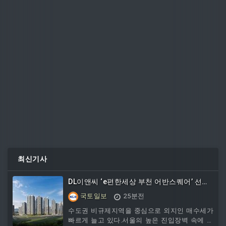
최신기사
DL이앤씨 ‘e편한세상 부천 어반스퀘어’ 선착
순 동·호수 계약 속도
국토일보
25분전
수도권 비규제지역을 중심으로 외지인 매수세가
빠르게 늘고 있다.서울의 높은 진입장벽 속에 실