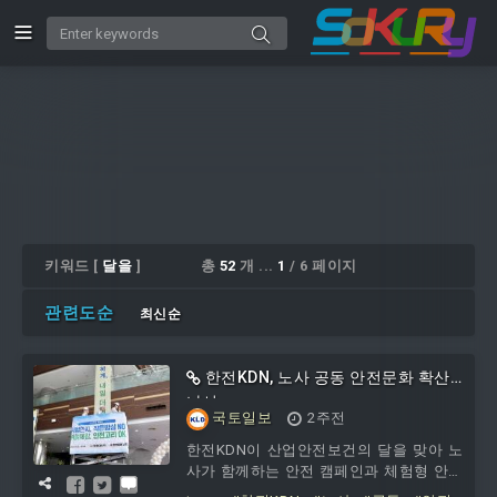
키워드 [
달을
]
총
52
개 ...
1
/ 6 페이지
관련도순
최신순
한전KDN, 노사 공동 안전문화 확산
나서
국토일보
2주전
한전KDN이 산업안전보건의 달을 맞아 노
사가 함께하는 안전 캠페인과 체험형 안전
교육을 실시하며 예방 중심의 안전문화 확