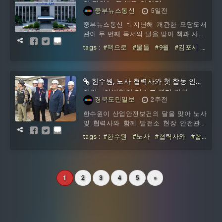
이 펼치는 두 번째 이야기
중부뉴스통신
5일전
중부뉴스통신 = 지난해 개관한 모담도서
관이 두 번째 독서의 달을 맞아 책과 사람,
일상과 문화를 연결하는 특별한 9월을 선
tags :
#책으로
#물들
#9월
#김포시
보인다. ‘책을 읽는 도서관’을 넘어 ‘
#모담도서관이
#펼치는
#번째
한수원, 노사·협력사와 첫 합동 안전
점검...정비현장 리스크 관리 강화
경북도민일보
2주전
한수원이 산업안전보건의 달을 맞아 노사
및 협력사와 함께 발전소 현장 안전관리
실태를 점검하고 산업재해 예방 활동을 강
tags :
#한수원
#노사
#협력사와
#합
화했다. 한국수력원자력은 28일 김회천 사
동
#안전점검
#정비현장
#리스크
#관
장
리
1
2
3
4
5
»