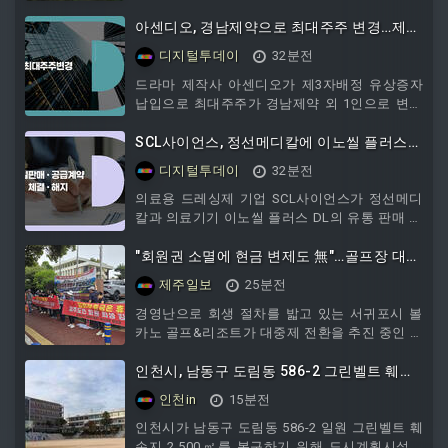
거주 수요는 물론, 향후 가치 상승을 기대한 투자
수요까지 가세하면서 서울 접근성이 뛰어난 비규
아센디오, 경남제약으로 최대주주 변경…제3
제지역의 선점 경쟁도 한층 치열해지는 모습이
자배정 유상증자 납입
디지털투데이
32분전
다.한국부동산원 자료에 따르면 올해 경기 비규
제지역 아파트 매매거래는 총 12만905건으로 집
드라마 제작사 아센디오가 제3자배정 유상증자
계됐다.서울 및 타 시·도 거주자의 매수는 2만
납입으로 최대주주가 경남제약 외 1인으로 변경
7034건으로 전체의 22%를 차지했다. 지난해 같
됐다고 10일 공시했다.변경 전 최대주주는 키위
은 기간 외지인 매수 비중과 비교하면 4%p 증가
제1호조합으로 187만5290주를 보유했다. 변경
SCL사이언스, 정선메디칼에 이노씰 플러스
한 수치다.업계에서는 이 같
후 최대주주는 경남제약 외 1인으로 512만1973
DL 공급 계약…77억2727만원 규모
디지털투데이
32분전
주, 지분율 70.20%를 보유하게 됐다.세부 변경내
역을 보면 경남제약은 기존에 아센디오 주식을
의료용 드레싱제 기업 SCL사이언스가 정선메디
보유하지 않은 상태에서 유상증자를 통해 324만
칼과 의료기기 이노씰 플러스 DL의 유통 판매 계
6683주를 새로 취득해 44.50%의 지분을 확보했
약을 체결했다고 10일 공시했다.계약금액 총액
다. 키위제1호조합은 변경 전 46.30%에서
은 부가가치세를 제외하고 77억2727만원이며,
"회원권 소멸에 현금 변제도 無"…골프장 대중
이는 2025년도 연결 재무제표 기준 최근 매출액
형 전환 놓고 집단 반발
제주일보
25분전
220억1057만원의 35.1%에 해당한다. 계약 상대
방인 정선메디칼의 주요 사업은 의료기기유통업
경영난으로 회생 절차를 밟고 있는 서귀포시 볼
이며, 최근 3년간 동종계약 이행 실적은 없다.판
카노 골프&리조트가 대중제 전환을 추진 중인 것
매·공급 지역은 계약에서 합의한 서울, 경기, 강
과 관련해 기존 회원들이 “현금 변제 없이 회사채
원, 경상, 전라권역의 일부 병의원 및 기타 의료기
와 할인쿠폰만을 떠넘기고, 회원 지위까지 일괄
인천시, 남동구 도림동 586-2 그린벨트 훼손
관
소멸시키려 한다”고 반발하고 나섰다.볼카노CC
지 2,500㎡에 경관녹지 조성
인천in
15분전
회원권 채권자 비상운영위원회는 10일 제주특별
자치도청 앞에서 기자회견을 열고 해당 골프장에
인천시가 남동구 도림동 586-2 일원 그린벨트 훼
대한 제주도의 대중제 전환 승인 보류 등을 촉구
손지 2,500㎡를 복구하기 위해 도시계획시설인