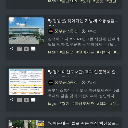
tags :
#한전KDN
#노사
#공동
#안전
산에 나섰다.임직원과 협력사, 지역 주민
문화
#확산
이 함께 참여하는 프로그램을 통해 산업재
해 예방과 안전의식 제고에 힘을 쏟고 있
다.한전KDN은 지난 23일 전남 나주 한전
철원군, 찾아가는 지방세 소통상담실
KDN 사거리 일대에서 박상형 사장과 최은
운영
중부뉴스통신
3주전
식 한전KDN노동조합 위원장 등 노사 관계
자들이 참석한 가운데 '한전KDN과 함께,
김석희 기자 = 2026년 7월 재산세 납부의
출근길 안전할 수박에' 캠페인을 실시했
달을 맞아 철원군청 세무과에서는 7월 23
다.이번 행사는 2026 산업안전보건의 달을
일부터 7월 31일까지 7일간 동송읍사
tags :
#철원군
#찾아가는
#지방세
#
맞아 노사 공동으로
소통상담실
경기 마산도서관, 책과 인문학이 함
께하는 독서의 달
중부뉴스통신
3일전
중부뉴스통신 = 김포시 마산도서관은 9월
독서의 달을 맞아 어린이부터 성인까지 다
양한 연령층이 참여할 수 있는 강연·공연·
tags :
#경기
#마산도서관
#책과
#인
체험·전시 등 다채로운 독서문화 프로그램
문학이
#함께하는
#독서의
해운대구, 발로 뛰는 현장 행정으로