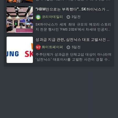
회 등 지역 특산물을 활용한 다양한 메뉴를 선보
협력해 관내 독거노인을 대상으로 ‘소방안전시설
이며, 버스킹 공연과 체험 프로그램도 함께 운영
설치 사업’을 추진했다고 밝혔다.이번 사업은 경
"HBM만으로는 부족했다"…SK하이닉스가 공
한다. 시민과 관광객 모두가 전통시장의 색다른
기 행복마을관리소 지역특색사업의 일환으로, 화
개한 AI 메모리의 '새 해법'
코리아데일리
3일전
매력을 즐길 수 있을
재에 취약한 독거노인 가구의 안전을 확보하기
위해 마련됐다. 화재감지기와 소화기 등 필수 소
SK하이닉스가 세계 최대 규모의 메모리·스토리
방안전시설을 설치해 화재 예방과 초기 대응 능
지 전문 행사인 'FMS 2026'에서 차세대 인공지능
력을 높이고 안전한 주거 환경을 조성하는 데 중
시대를 겨냥한 계층형 메모리 아키텍처 비전을
점을 뒀다.행복마을관리소는 사업에 앞서 의정부
공개하며 AI 메모리 시장 주도권 강화에 나섰다.7
성과급 지급 관련, 삼전닉스 대표 고발사건 경
1‧2동 독거노인 가구를 대상으로 자체 제작한
일 SK하이닉스에 따르면 FMS 2026은 지난 4일
찰 수사 돌입
화이트페이퍼
5일전
점검표를 활용해 소방안
부터 6일까지 미국 캘리포니아주 산타클라라 컨
벤션센터에서 개최됐으며, 전 세계 메모리 및 스
주주단체가 성과급은 단체교섭 대상이 아니라며
토리지 업계 관계자와 AI 전문가들이 참석해 최
'삼전닉스' 대표이사를 고발한 사건이 경찰 수사
신 기술과 시장 전망을 공유했다.행사 첫날 열린
절차에 들어갔다.대한민국 주주운동본부는 5일
기조연설에서는 김천성 솔루션개발 부문장과 강
삼성전자와 SK하이닉스 대표이사를 특정경제범
욱성 차세대상품기
죄가중처벌법상 배임 등 혐의로 고발한 사건이
경기남부경찰청 수사 1·2계에 각각 배당됐다고
밝혔다.주주운동본부는 지난달 22일 경찰청 국
가수사본부에 전영현·노태문 삼성전자 대표이사
와 곽노정 SK하이닉스 대표이사를 상대로 고발
장을 제출했다. 핵심 쟁점은 노조의 성과급 지급
요구에 대한 회사 측 대응이다. 주주운동본