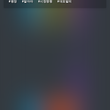
#병장
#말아야
#시정명령
#대표발의