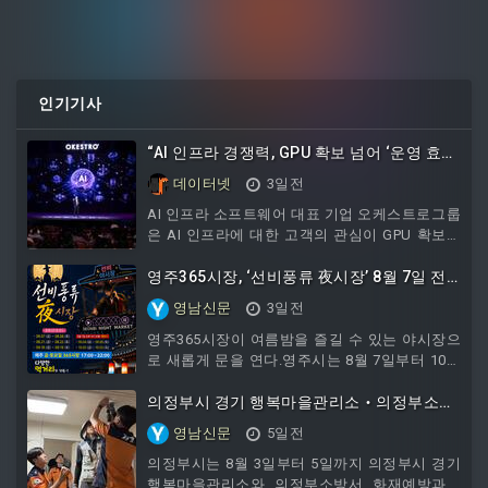
인기기사
“AI 인프라 경쟁력, GPU 확보 넘어 ‘운영 효
율’이 좌우한다”
데이터넷
3일전
AI 인프라 소프트웨어 대표 기업 오케스트로그룹
은 AI 인프라에 대한 고객의 관심이 GPU 확보에
서 추론 성능과 운영 효율로 이동하고 있음을 확
인했다고 밝혔다.오케스트로가 최근 개최한 테크
영주365시장, ‘선비풍류 夜시장’ 8월 7일 전
컨퍼런스 ‘OPUS 2026’에서는 기업과 공공기관
격 개장!
영남신문
3일전
의 AI 인프라 구축·운영 과제를 중심으로 상담과
기술 논의가 이어졌다. 특히 GPU 자원 배분과 응
영주365시장이 여름밤을 즐길 수 있는 야시장으
답 지연 개선, 복잡한 추론 환경의 효과적인 운영
로 새롭게 문을 연다.영주시는 8월 7일부터 10월
방안에 대한 문의가 집중되면서 기존 자원을 활
까지 영주365시장 포차거리 일원에서 '선비풍류
용해 추론 성능과 운영 안정성을 높이려는 수요
夜시장'을 운영하며, 먹거리와 공연, 체험이 어우
의정부시 경기 행복마을관리소‧의정부소방
가 증가하고 있는 것으로 풀이된
러진 새로운 야간 관광 콘텐츠를 선보인다이번
서, 독거노인 가구에 소방안전시설 설치
영남신문
5일전
야시장은 영주의 대표 특산물을 활용한 먹거리와
문화 콘텐츠를 함께 즐길 수 있도록 기획됐다. 6
의정부시는 8월 3일부터 5일까지 의정부시 경기
개의 먹거리 매대에서는 영주한우 육전과 문어숙
행복마을관리소와 의정부소방서 화재예방과가