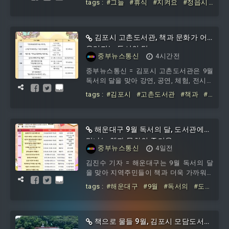
tags :
#그늘
#휴식
#지켜요
#정읍시
지난 22일
#온열질환
#예방
김포시 고촌도서관, 책과 문화가 어
우러지는 독서의 달
중부뉴스통신
4시간전
중부뉴스통신 = 김포시 고촌도서관은 9월
독서의 달을 맞아 강연, 공연, 체험, 전시를
아우르는 풍성한 독서문화 프로그램을 운
tags :
#김포시
#고촌도서관
#책과
#
영한다.먼저 9월 12일에는 북콘서트
문화가
#어우러지는
#독서의
해운대구 9월 독서의 달, 도서관에서
만나는 책과 문화의 즐거움
중부뉴스통신
4일전
김진수 기자 = 해운대구는 9월 독서의 달
을 맞아 지역주민들이 책과 더욱 가까워질
수 있도록 작가 강연, 어린이인형극, 마술
tags :
#해운대구
#9월
#독서의
#도서
공연,
관에서
#만나는
#책과
#문화의
책으로 물들 9월, 김포시 모담도서관