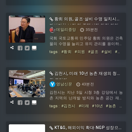
안전요원 양성 연수비 지원 사업'을 추진
부
#안전요원
#인력풀
한다고 7일 밝혔다.이번 사업은 현장체험
학습 안전관리에 필요한 전문 인력을 지역
사회에서 양성하고, 학교가 활용할 수 있
황희 의원, 골조·설비 수명 일치시켜
는 외부 안전요원 인력풀을 확대하기 위해
자산가치 보전 및 주택시장 안정 견인
마련됐다.지원 대상은 일정한 자격을 갖춘
데일리중앙
35분전
도내 일반인이다. 연수는 대한적십자사 제
국회 국토교통위 민주당 황희 의원은 건축
주특별자치도지사가 주관하는 '현장체험
물의 수명을 늘리고 유지 관리를 용이하게
학습 안전과정'으로 진행되며, 집합 대면
해 주거 자산 가치의 보전 및 주택 시장의
교육과 실습 중심으로 운영된다. 교육 내
tags :
#황희
#의원
#골조
#설비
#수
안정을 도모하기 위한 '건축법' 개정안을
용은 안
명
#일치시켜
#자산가치
#보전
#주택
대표발의했다.현행 '건축법'은 건축물의
시장
#안정
구조·설비 기준 및 용도 등을 규정하고 있
으나 건축물의 장기간 사용과 효율적인 유
김천시, 미래 10년 농촌 재생의 청사
지 관리를 유도할 수 있는 체계적인 법적
진 그리다
근거는 미비한 실정이다. 특히 우리나라의
영남신문
43분전
대표적인 공동주택 형태는 급·배수, 전기,
김천시는 지난 5일 시청 3층 강당에서 농
통신 등 주요 건축 설비가 바닥과 벽체 내
촌 지역의 난개발 방지와 농촌 공간 재생
부에 매립돼 있어 점검 및 교체가 매우 까
의 성공적인 추진을 위해 시민과 관계 전
다롭다. 또한 철근
tags :
#김천시
#미래
#10년
#농촌
#
문가 등 100여 명을 대상으로 ‘김천시 농촌
재생의
#청사진
공간 재구조화 및 재생 기본계획’ 수립을
위한 주민 공청회를 개최했다.이번 공청회
는 「농촌 공간 재구조화 및 재생지원에
KT&G, 해외이익 확대∙NGP 성장으로
관한 법률」 시행에 따라 김천시 농촌 지