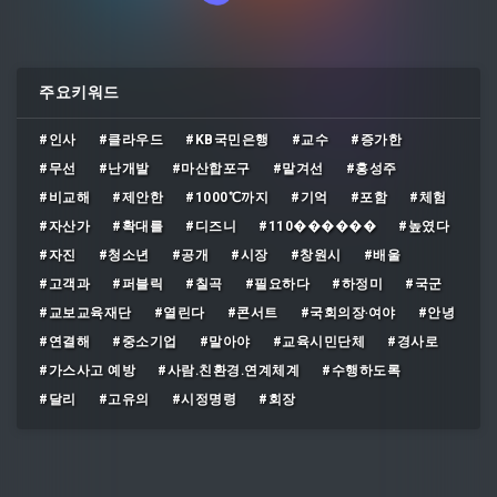
주요키워드
#인사
#클라우드
#KB국민은행
#교수
#증가한
#무선
#난개발
#마산합포구
#맡겨선
#홍성주
#비교해
#제안한
#1000℃까지
#기억
#포함
#체험
#자산가
#확대를
#디즈니
#110������
#높였다
#자진
#청소년
#공개
#시장
#창원시
#배울
#고객과
#퍼블릭
#칠곡
#필요하다
#하정미
#국군
#교보교육재단
#열린다
#콘서트
#국회의장‧여야
#안녕
#연결해
#중소기업
#말아야
#교육시민단체
#경사로
#가스사고 예방
#사람․친환경․연계체계
#수행하도록
#달리
#고유의
#시정명령
#회장