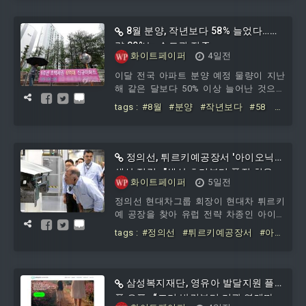
하고 전문기관인 한국산업기술진흥협회가
반
#패혈증
관리·운영하는 정부 핵심 R&D 프로그램
‘2026년 K-HERO 육성·지원사업’의 2단계
8월 분양, 작년보다 58% 늘었다…물
후속 R&D 국책 과제 주관연구개발기관으
량 80%는 수도권 집중
로 최종 선정됐다고 4일 밝혔다.세니젠은
화이트페이퍼
4일전
이번 국책과제 주관 연구개발기관 선정을
이달 전국 아파트 분양 예정 물량이 지난
통해 그동안 축적해 온 미생물 유전체 데
해 같은 달보다 50% 이상 늘어난 것으로
이터와 생물정보 분석 기술을 바탕으로 글
나타났다. 전체 물량의 약 80%가 수도권에
로벌 난치성 질환 치료제 시장
tags :
#8월
#분양
#작년보다
#58
#
몰린 가운데 지방에서는 대구를 포함한 일
늘었다
#물량
#80 는
#수도권
부 지역에서 공급이 예정됐다.3일 직방에
따르면, 8월 전국 아파트 분양 예정 물량은
33개 단지 2만8015가구로 집계됐다. 이는
정의선, 튀르키예공장서 '아이오닉3'
지난해 같은 달보다 1만256가구 늘어난 규
생산 점검…"생산 초기부터 품질 최우
모로 증가율은 58%다.일반분양 물량도 지
화이트페이퍼
5일전
선"
난해보다 확대될 전망이다. 8월 일반분양
정의선 현대차그룹 회장이 현대차 튀르키
예정 물량은 1만8861가구로 지난해 같은
예 공장을 찾아 유럽 전략 차종인 아이오
기간과 비교해 43% 늘어날 것으로 추산됐
닉3의 양산 준비 상황을 점검했다.현대차
tags :
#정의선
#튀르키예공장서
#아이
는 지난 상반기 유럽 시장에서 다소 부진
오닉3
#생산
#점검
#초기부터
#품
한 판매 실적을 기록하면서첫 소형 전기차
질
#최우선
인 아이오닉3를 내세워 반등을 꾀하고 있
다.2일 현대차에 따르면 정 회장은 지난달
삼성복지재단, 영유아 발달지원 플랫
30일 이스탄불 인근 항구도시 이즈미트의
폼 오픈…“조기 발견부터 기관 연계까
튀르키예 공장을 찾아 아이오닉3 생산라