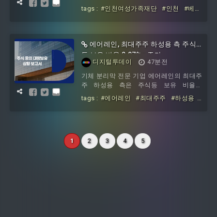
권리’를 중심으로 인천형 공동 육아·돌봄
결과를 토대로 빠르면 내년 1, 2월쯤 캠
tags :
#인천여성가족재단
#인천
#베이
시설인 ‘아이사랑꿈터’를 홍보한다.재단
비&키즈페어
#참가해
#아이사랑꿈터
‘아이사랑꿈터 운영지원단’은 9월 3~6일
송도컨벤시아에서 개최되는 ‘제33회 인천
베이비&키즈페어’ 행사장 내에 ‘아이사랑
에어레인, 최대주주 하성용 측 주식
꿈터’ 부스를 설치하고 사진전과 아동의
등 보유 비율 0.07%p 증가
‘놀 권리’ 약속&인증 이벤트 등을 진행한다
디지털투데이
47분전
고 7일 밝혔다.재단은 사진전 사전 행사로
기체 분리막 전문 기업 에어레인의 최대주
10~23일 온라인 공모전을 통해 아동 ‘놀
주 하성용 측은 주식등 보유 비율이
권리’의 가치를 담은 사진을 접수하고 12
24.03%로 증가했다고 7일 공시했다. 장내
개 작품을 뽑아 ‘아
tags :
#에어레인
#최대주주
#하성용
매수에 따른 보고자 보유 주식수 변동이
#주식등
#보유
#비율
#07 p
원인으로, 변동사유는 장내 추가취득이다.
하성용과 특별관계자 6인의 2026년 8월 7
일 기준 보유 주식등의 수는 331만7929주
다. 직전 보고일인 2026년 8월 3일 대비 1
1
2
3
4
5
만주 증가했다. 보유비율은 24.03%로,
0.07%포인트 증가했다. 주권 주식수는
311만7929주다. 직전 보고일인 2026년 8
월 3일 대비 1만주 증