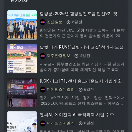
인기기사
함양군, 2026년 함양발전포럼 민선9기 첫 실
무협의회 개최
경남일보
6일전
함양군은 지난 30일 군청 대회의실에서 각 분야
의 전문가와 군 관계자 등이 참석한 가운데 ‘2026
년 함양발전포럼 확대 실무협의회’를 개최했다.
이번
달빛 따라 RUN! ‘달빛 러닝 교실’ 참가자 모집
제주환경일보
5일전
서귀포시 동부보건소는 최근 러닝에 대한 관심과
참여가 증가함에 따라 체계적인 러닝 교육과 올
바른 운동 방법을 제공하기 위해 동부지역 주민
과
[LCK 리그] T1, 젠지 홈그라운드서 가볍게 2
대 0 승리
더게임스데일리
6일전
젠지 e스포츠가 31일 경기 일산 킨텍스에서
‘2026 LCK 팀 로드쇼 젠지 홈스탠드 – 하우스 오
브 젠지’를 개최했다. 이날 젠지는 T1을 홈으로
불
엔씨AI, 에이전틱 AI 국책과제 사업 수주
더게임스데일리
6일전
엔씨AI는 지난 31일 ‘실세계 능동행동형 에이전