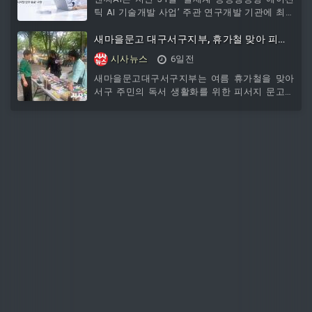
틱 AI 기술개발 사업’ 주관 연구개발 기관에 최종
선정됐다고 밝혔다.이 사업은 과학기술정통신부
와
새마을문고 대구서구지부, 휴가철 맞아 피서
지 문고 본격 운영
시사뉴스
6일전
새마을문고대구서구지부는 여름 휴가철을 맞아
서구 주민의 독서 생활화를 위한 피서지 문고를
운영하고 있다. 피서지문고는 지난 7월 20일부터
오는 8월까지 이현공원 물놀이장, 그린웨이 백합
원, 평리공원 일원 등에서 운영되고 있으며, 주민
누구나 교양·소설·아동도서 등 다양한 분야의 신
간 및 우수도서를 무료로 이용할 수