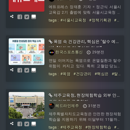
에듀프레스 장재훈 기자 = 정근식 서율시
교육감 2기 출범에 맞춰 서울시교육청 정
책기획관에 함영기 전 서울시교육청 교육
tags :
#서울시교육청
#정책기획관
#함
정책국장이 내정됐다. 또 대변인에는 손성
영기
#대변인
#손성조
소 정
폭염 속 건강관리, 핵심은 ‘탈수 예
방’…"임의로 약 줄이면 안 돼"
한국스포츠통신
29분전
연일 이어지는 폭염으로 온열질환과 탈수
위험이 커지고 있다. 특히 고혈압·당뇨병
등 만성질환자는 더위로 혈압과 혈당이 평
tags :
#폭염
#건강관리
#핵심은
#탈
소보다 크게 변할 수 있어 각별한 주의가
수
#예방
#임의로
#줄이면
제주교육청, 현장체험학습 외부 안전
요원 인력풀 구축한다
헤드라인제주
31분전
제주특별자치도교육청은 안전한 현장체험
학습을 지원하기 위해 이달부터 11월까지
총 4회에 걸쳐 '2026년 현장체험학습 외부
tags :
#제주교육청
#현장체험학습
#외