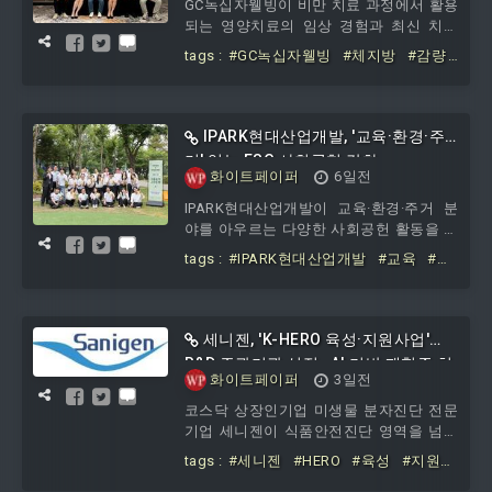
GC녹십자웰빙이 비만 치료 과정에서 활용
되는 영양치료의 임상 경험과 최신 치료
방향을 공유하는 자리를 마련했다. 의료진
tags :
#GC녹십자웰빙
#체지방
#감량
들은 실제 진료 사례를 바탕으로 치료 효
#부작용
#비만영양치료
#임상
과를 높이기 위한 구체적인 적용 방안과
관리 방향에 대해 논의했다.GC녹십자웰빙
은 지난달 25일 서울 조선팰리스 호텔에서
IPARK현대산업개발, '교육·환경·주
대한비만연구의학회와 함께 '실제 비만 진
거' 잇는 ESG 사회공헌 강화
료 현장에서 영양치료의 최적 활용 가이
화이트페이퍼
6일전
드: 임상 적용 경험'을 주제로 좌담회를 개
IPARK현대산업개발이 교육·환경·주거 분
최했다고 3일 밝혔다.이번 좌담회는 비만
야를 아우르는 다양한 사회공헌 활동을 통
치료 과정에서 체지방 감량 효과를 높이기
해 지역사회와 함께 성장하는 ESG 경영을
위한 영양치료
tags :
#IPARK현대산업개발
#교육
#환
실천하고 있다.기업의 지속 가능한 성장을
경
#주거
#잇는
#ESG
#사회공헌
위해 임직원이 직접 나서 기업 책임의 중
요성을 강화하는 사회공헌 프로그램과 지
역사회 기관과의 협력 사업을 확대해 지역
세니젠, 'K-HERO 육성·지원사업'
밀착형 사회공헌 활동을 강화했다.IPARK
R&D 주관기관 선정…AI 기반 패혈증 치
현대산업개발은 하반기가 시작된 7월부터
화이트페이퍼
3일전
료제 개발 주도
미래세대 지원과 취약계층 지원, 친환경
코스닥 상장인기업 미생물 분자진단 전문
활동 등 다양한 사회공헌 프로그램을 본격
기업 세니젠이 식품안전진단 영역을 넘어
추진한다.아이들의 친환경 학습을 돕기 위
차세대 바이오 신약 시장에 본격 진출한
한
tags :
#세니젠
#HERO
#육성
#지원사
다.세니젠은 과학기술정보통신부가 주관
업
#R&D
#주관기관
#선정
#AI
#기