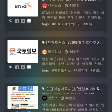
2분기 호실적…중간배당금 2,000원으
역의 지속 가능한 발전 방향에 관한 시민
시사뉴스
45분전
로 상향
의 의견을 수렴하기 위해 마련된 자리로,
KT&G가 해외실적 호조와 수익성 중심 성
김천시 농촌 공간 분석 결과와 함께 주거·
장 전략을 통해 역대 상반기 최대매출을
산업·축산 등 기능별로 공간을 재편하
경신했으며, 영업이익은 4개 분기 연속 전
는‘농촌특화지구’도입 방안 등 미래 농촌
tags :
#KT&G
#해외이익
#확대
년 대비 두 자릿수 성장을 이어갔다. 이에
∙NGP
#성장으로
#2분기
#호실적
#중
따라 올해 연간 실적 전망을 상향한다고 6
간배당금
#000원으로
일 기업설명회에서 발표했다. 먼저, KT&G
의 2분기 연결 기준 매출액은 1조 7,016억
[환경포커스] 700억대 캠프마켓D 정
원, 영업이익은 4,1
화사업 해 넘긴다
국토일보
46분전
반환 미군기지인 부평 캠프마켓 D구역 정
화사업이 내년 상반기께 이뤄질 전망이
다.7일 한국환경공단과 토양정화업계에
tags :
#환경포커스
#700억대
#캠프마
따르면 최근 ‘캠프마켓 D구역 및 주변지역
켓D
#정화사업
오염토양 기본정화계획 수립 용역’ 입찰이
진행됐고, 지난달초 도화엔지니어링이 적
격업체로 선정돼 정화 기본 설계 등을 수
인천여성가족재단, '인천 베이비&키
행중에 있다.국방부로부터 캠프마켓 D정
즈페어' 참가해 '아이사랑꿈터' 홍보
화 사업을 위수탁한 환경공단은 올해 연말
인천in
46분전
까지 기본설계를 끝낸다는 방침이다.7월
인천여성가족재단이 다음달 초 열리는 ‘인
부터 시작된 설계는 6개월안에 마쳐야 하
천 베이비&키즈페어’에 참여해 아동의 ‘놀
기 때문에 늦어도 12월말까지 제출된 용역