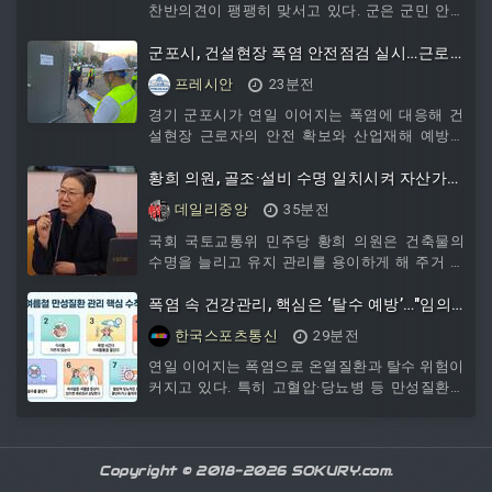
찬반의견이 팽팽히 맞서고 있다. 군은 군민 안전
을 위한 불가피한 조치라는 입장이지만, 지역에
서는 주차 인프라 확충 없이 단속만 ...
군포시, 건설현장 폭염 안전점검 실시…근로
자 온열질환 예방
프레시안
23분전
경기 군포시가 연일 이어지는 폭염에 대응해 건
설현장 근로자의 안전 확보와 산업재해 예방을
위한 현장 점검에 나선다. 7일 군포시에 따르면
시는 지난 6일부터 12일까지 주요 ...
황희 의원, 골조·설비 수명 일치시켜 자산가치
보전 및 주택시장 안정 견인
데일리중앙
35분전
국회 국토교통위 민주당 황희 의원은 건축물의
수명을 늘리고 유지 관리를 용이하게 해 주거 자
산 가치의 보전 및 주택 시장의 안정을 도모하기
위한 '건축법' 개정안을 대표발의했다.현행 '건축
폭염 속 건강관리, 핵심은 ‘탈수 예방’…"임의
법'은 건축물의 구조·설비 기준 및 용도 등을 규정
로 약 줄이면 안 돼"
한국스포츠통신
29분전
하고 있으나 건축물의 장기간 사용과 효율적인
유지 관리를 유도할 수 있는 체계적인 법적 근거
연일 이어지는 폭염으로 온열질환과 탈수 위험이
는 미비한 실정이다. 특히 우리나라의 대표적인
커지고 있다. 특히 고혈압·당뇨병 등 만성질환자
공동주택 형태는 급·배수, 전기, 통신 등 주요 건
는 더위로 혈압과 혈당이 평소보다 크게 변할 수
축 설비가 바닥과 벽체 내부에 매립돼 있어 점검
있어 각별한 주의가
및 교체가 매우 까다롭다. 또한 철근
Copyright © 2018-2026 SOKURY.com.