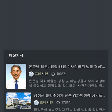
최신기사
윤준병 의원, '경찰·해경 수사심의위 법률 격상'
법안 발의…독립·공정성 강화 추진
프레시안
40분전
윤준병 국회의원은 경찰 및 해양경찰의 수사 과정에
서 중립성과 공정성을 확보하고, 사건관계인의 권익
을 실질적으로 보호하기 위해 기존 예규에 불과했던
수사심의위원회를 법률로 격상하는 ‘경찰·해양경찰
장성군 불법주정차 단속 강화방침에 상인들,
민주적 통제 강화법’을 대표 발의했다고 7일 밝혔다.
지역상권은 어떡하라고?
프레시안
17분전
현행법에 따라 고소인·고발인·피해자·피의자 등 사건
관계인은 경찰 또는 해
장성군이 불법주정차 단속 강화 방침을 알리면서