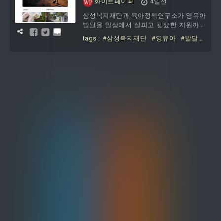
화이트페이퍼
4일전
지”
인을 둘러보고 현지 생산·판매 전략을 논
삼성복지재단과 육아정책연구소가 영유아
의했다.정 회장은 "양산 초기부터 품질을
발달을 일상에서 살피고 필요한 지원까지
최우선에 두고 고객의 기대를 넘어서는 완
연결하는 통합 플랫폼을 선보였다. 발달지
성도로 시장 경쟁력을 높여야 한다
tags :
#삼성복지재단
#영유아
#발달지
연과 경계선 아동이 늘어나는 상황에서 부
원
#플랫폼
#오픈
#조기
#발견부터
모와 교사가 신뢰할 수 있는 정보를 확인
#기관
#연계까지
하고 전문기관까지 찾을 수 있도록 돕는
것이 핵심이다.3일 삼성복지재단은 육아
정책연구소와 함께 영유아 발달지원 플랫
폼 ‘새싹과단비’를 이날 오픈했다. ‘새싹과
단비’는 부모와 교사가 아이의 발달 수준
을 이해하고 상황에 맞는 지원을 찾을 수
있도록 만든 원스톱 발달지원 서비스다.플
랫폼에는 영유아 발달체크, 시기별 발