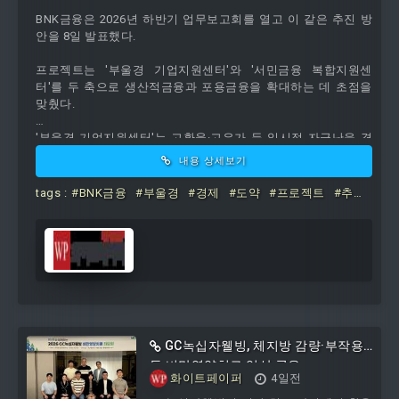
BNK금융은 2026년 하반기 업무보고회를 열고 이 같은 추진 방
안을 8일 발표했다.
프로젝트는 '부울경 기업지원센터'와 '서민금융 복합지원센
터'를 두 축으로 생산적금융과 포용금융을 확대하는 데 초점을
맞췄다.
'부울경 기업지원센터'는 고환율·고유가 등 일시적 자금난을 겪
는 기업들에 신속한 여신심사를 지원하고, 필요 시 경영 컨설
내용 상세보기
팅...
tags :
#BNK금융
#부울경
#경제
#도약
#프로젝트
#추
진
#기업
#서민
GC녹십자웰빙, 체지방 감량·부작용
등 비만영양치료 임상 공유
화이트페이퍼
4일전