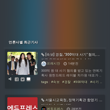
언론사별 최근기사
[속보] 경찰, '300억대 사기' 혐의, 차
가원 원헌드레드 대표 구속 송치
프레시안
14분전
300억 원 대 사기 혐의를 받고 있는 연예기
획사 원헌드레드 레이블 차가원 대표가 구
속 상태로 검찰에 넘겨졌다. 서울경찰청
tags :
#속보
#경찰
#300억대
#사기
광역수사단 금융수사대는 7일 차 대표를
#혐의
#차가원
#원헌드레드
#대표
#
특정경제범...
구속
서울시교육청, 정책기획관 함영기 ..
대변인 손성조 내정
에듀프레스
28분전