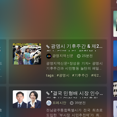
코
광명시 기후주간 & 제2
연
회 놀탄페스타, 체험부스
광명지역신문
25분전
모집…10월 24일 개최
드
광명지역신문=장성윤 기자> 광명시
이
기후주간과 시민행동 놀탄의 패밀리
입
환경축제 '놀탄페스타'가 하나의 환
tags :
#광명시
#기후주간
#제2
,
경축제로 어우러진다. 경기 광명시와
#
회
#놀탄페스타
#체험부스
#모
기
시민행동 놀탄이 민관 콜라보로 추진
집
#10월
#24일
로
하는 '2026 광명시 기후주간 & 제2회
도
"결국 민형배 시장 인수
고
놀탄페스타'가 오는 10월 24일 광명
릭
시민운동장에서 열리며, 이를 함께
위 출신 앉히려 시민추천
프레시안
39분전
트
만들어 갈 체험부스 운영팀을 공개
및
제 했나"
오
모집한다. '2026 광명시 기후주간 &
호
전남광주통합특별시가 전국 최초로
비
제2회 놀탄페스타'​는 '빛의 도시 광
오
도입한 '부시장 시민추천제'가 최종