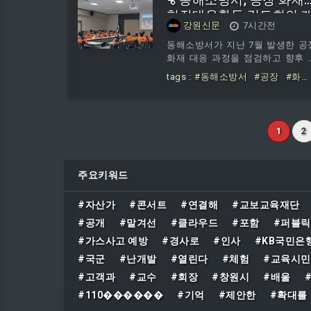
144만 대 판매를 기록했다.사전 구
현장대응활동 검토회의 
강원신문
7시간전
고객 10명 중 약 7명이 ‘갤럭시 Z 
최… 대응 역량 강화
드8’를 선택했을 만큼 새롭게 선보
동해소방서가 지난 7월 발생한 공
폼팩터와 감각적인 디자인에 대한 
화재 대응 과정을 점검하고 향후 
심과 수요가 높았다.또 삼성닷컴에
사 재난에 대비한 현장 대응 역량 
tags :
#동해소방서
#공장
#화
‘갤럭시 Z 폴드8 울트라·폴드8·플
화에 나섰다. 동해소방서는 6일, 
재
#현장대응활동
#검토회의
#
8’의 사전 구매에 참여한
방서 3층 대회의실에서 지난 7월 2
개최
#대응
#역량
일 발생한 관내 공장 화재와 관련
‘현장대응활동 검토회의’를 개최
1
2
다.이번 회의는 화재 현장에 출동
소방대원들의 대응 활동을 종합적
로 분석하고, 현장 대응 과정에서 
주요키워드
타난 문제점과 개선사항을 공유해 
난 대응 능력을 높이기 위해 마련
다.회의에서는 화재 발생 이후 상
#자산가
#콘서트
#연결해
#교보교육재단
전파와 출동 과정, 현장 지휘, 인
#공개
#맡겨선
#클라우드
#포함
#퍼블릭
검색, 화재 진압, 소방용수 확보, 
#가스사고 예방
#경사로
#인사
#KB국민은
원 안전
#국군
#난개발
#열린다
#체험
#교육시
#고객과
#교수
#회장
#창원시
#배울
#110������
#기억
#제안한
#확대를