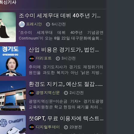
최신기사
조수미 세계무대 데뷔 40주년 기념
공연, 대구문화예술회관에서 개최
프레시안
6시간전
‘조수미 세계무대 데뷔 40주년 기념공연
Continuum’이 오는 8월 22일 대구문화예술회관
에서 열린다. 대구문화예술진흥원 대구문화예
산업 비용은 경기도가, 법인세
술회관은 오는 22일 오후 5시 대구문화예술회관
팔공홀에서 ‘조수미 세계무대 40주년 기념공연
수는 시군이… 추미애가 꺼낸
더리포트
3시간전
Continuum’을 개최한다고 밝혔다. 이 날 공연은
지방세제 개편론
세계 정상의 소프라노로 걸어온 조수미의 40년
추미애 경기도지사가 경기도 재정위기의
음악 여정을
원인을 과도한 복지가 아닌 ‘낡은 지방세
제’에서 찾아야 한다며 세수 구조 개편론
환경도 지키고, 예산도 절감...
을 꺼냈다.경기도가 지난 5일 ‘재정 비상
상
광명교육청, 학교 폐목재 무상
광명지역신문
2시간전
위탁처리 지원
광명지역신문=이순금 기자> 경기도광명
교육지원청은 학교 현장의 폐기물 처리 부
담을 줄이고 자원순환을 실현하기 위해 추
챗GPT, 무료 이용자에 텍스트
진한 '폐목재 무상위탁처리' 지원으로
2024년 7월부터 2026년 상반기까지 총
채팅 무제한 제공
디지털투데이
23분전
115건, 344톤의 폐목재를 처리하고 6,600