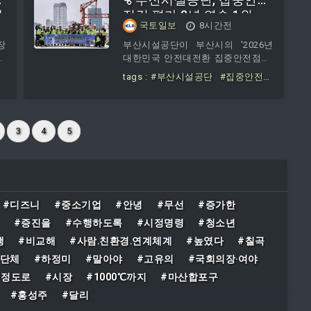
매
개
355-D지구 총재를 비롯해 조용순 전
점검 평가 2년 연속 1위
국토일보
8시간전
폴
총재, 송철호 사무총장, 각 클럽 위원
인
장·총무 등 15명이 참석했다. 협약에
장
부산시설공단이 부산시의 '2026년
관
따라 본사는 라이온스 회원들의 봉사
유
대한민국 안전대전환 집중안전점검'
서
활동과 선행·미담 사례 등을 적극적
강
추진기관 평가에서 공사·공단 부문
tags :
#부산시설공단
#집중안전점
립
으로 발굴해 알린다. 라이온스 회원
소
최우수기관으로 선정됐다.부산시설
검
#평가
#2년
#연속
의 칼럼니스트와 독자권익위원 위촉
3
공단에 따르면 부산시가 지역 공사·
등에도 협력한다. 국제라이온스
해
공단과 구·군 등 21개 기관의 점검 실
했
적과 후속조치 등을 종합 평가한 결
3
4
5
한
과, 공단이 공사·공단 부문에서 2년
으
연속 1위를 차지했다고 6일 밝혔다.
나
이번 평가는 행정안전부의 집중안전
재
점검 평가지표를 토대로 진행됐다.
됐
부산시는 16개 구·군과 5개 공사·공
황
단을 대상으로 점검 추진 실적, 기관
#디즈니
#중소기업
#안녕
#무선
#증가한
명
장 관심도, 위험요인 후속조치, 대시
#증진을
#수행하도록
#시정명령
#청소년
대
민 홍보 등을 심사했다
행
#비교해
#사람․친환경․연계체계
#높였다
#칠곡
민단체
#하정미
#말아야
#고유의
#국회의장‧여야
#정도로
#시장
#1000℃까지
#마산합포구
#홍성주
#달리