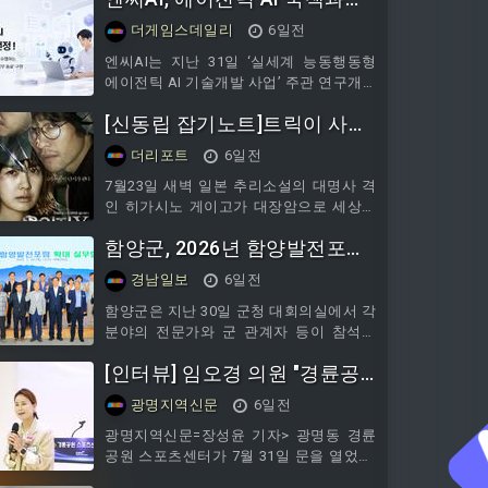
사업 수주
더게임스데일리
6일전
엔씨AI는 지난 31일 ‘실세계 능동행동형
에이전틱 AI 기술개발 사업’ 주관 연구개발
기관에 최종 선정됐다고 밝혔다.이 사업은
[신동립 잡기노트]트릭이 사라
과학기술정통신부와
진 자리, 문학은 무엇으로 남는
더리포트
6일전
가
7월23일 새벽 일본 추리소설의 대명사 격
인 히가시노 게이고가 대장암으로 세상을
떠났다. 오사카공립대에서 전기공학을 전
함양군, 2026년 함양발전포럼
공하고 덴소 엔지니어로 일하던 그는
민선9기 첫 실무협의회 개최
경남일보
6일전
함양군은 지난 30일 군청 대회의실에서 각
분야의 전문가와 군 관계자 등이 참석한
가운데 ‘2026년 함양발전포럼 확대 실무협
[인터뷰] 임오경 의원 "경륜공
의회’를 개최했다.이번
원 스포츠센터 개관...문화·스포
광명지역신문
6일전
츠 콤플렉스 조성하겠다"
광명지역신문=장성윤 기자> 광명동 경륜
공원 스포츠센터가 7월 31일 문을 열었다.
임오경 국회의원은 사업 초기부터 사업준