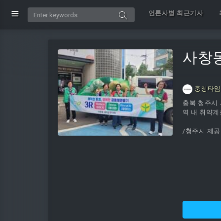
언론사별 최근기사
사창동
충청타임
충북 청주시 
역 내 취약계
/청주시 제공.