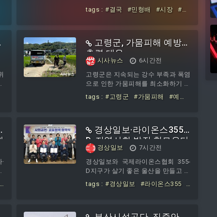
인
명, 재생에너지로 밝히는 탄소중
있
후보 지명과 동시에 거센 역풍을 맞
반
tags :
#결국
#민형배
#시장
#인
롱
립'을 부제로 광명시 유아와 청소년,
3
고 있다. 민형배 통합특별시장이 시
으
수위
#출신
#앉히려
#시민추천
시민 등 1만여 명이 참여
민 평가를 거쳐 백승주·윤난실 두 후
제
#했나
보...
고령군, 가뭄피해 예방
총력 대응
시사뉴스
6시간전
위
고령군은 지속되는 강수 부족과 폭염
낡
으로 인한 가뭄피해를 최소화하기 위
세
해 총력을 기울이고 있다. 올해 2월
tags :
#고령군
#가뭄피해
#예
가
부터 7월까지 6개월간 평균 강우량
방
#총력
은 436mm로 최근 5년 평균의 60%
수준에 그쳤으며, 평균 저수율도
경상일보·라이온스355-
50%에 불과해 농업용수 부족이 심화
과
되고 있는 상황이다. 이에 고령군은
D, 지역사회 발전 힘모은다
경상일보
7시간전
가뭄 장기화에 대비해 저수지, 암반
치
관
·
경상일보와 국제라이온스협회 355-
라
D지구가 살기 좋은 울산을 만들고 지
한
역사회 발전에 기여하기 위해 힘을
tags :
#경상일보
#라이온스355
#
트
모은다. 본사와 국제라이온스협회
트
지역사회
#발전
터
355-D지구는 6일 공동협력 업무협약
매
식을 열고 MOU를 체결했다. 이날 협
부산시설공단, 집중안전
인
약식에는 엄말섭 국제라이온스협회