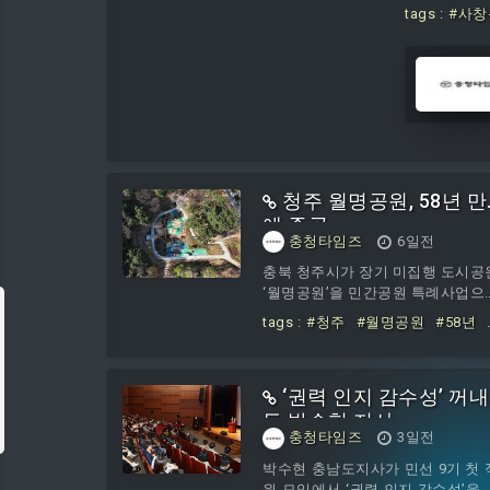
tags :
#사창
청주 월명공원, 58년 만
에 준공
충청타임즈
6일전
충북 청주시가 장기 미집행 도시공
‘월명공원’을 민간공원 특례사업으
58년 만에 준공했다.월명공원
tags :
#청주
#월명공원
#58년
1967년 도시계획시설로 지정됐지만
만에
토지 보상비와 공원 조성비를 확보
지 못한 장기 미집행 도시공원으
‘권력 인지 감수성’ 꺼내
묶였다.청주시는 공원 일부를 민
개발하는 대신 민간사업자가 나머
든 박수현 지사
충청타임즈
3일전
부지를 공원으로 조성해 기부하는 
식으로 사업을 추진했다.토지 보상
박수현 충남도지사가 민선 9기 첫 
351억 원과 도로 공사비 38억 원, 
원 모임에서 ‘권력 인지 감수성’을 