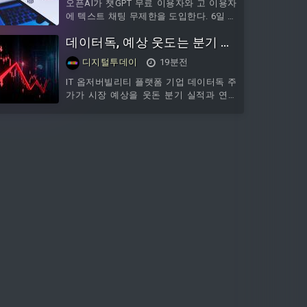
만원의 예산을 절감했다고 밝혔다.이번 지
오픈AI가 챗GPT 무료 이용자와 고 이용자
원은 광명교육지원청 특색사업인 '바로
에 텍스트 채팅 무제한을 도입한다. 6일 테
ON! 학교시설 안전관리 사업'의 일환으로,
크크런치에 따르면 최근 주간 이용자 10억
데이터독, 예상 웃도는 분기 실
학교에서 환경개선이나 시설관리 중 발생
명을 넘긴 챗GPT는 무료·고 이용자 기본
하는 폐목재를 협약기관이 무상으로 운반·
모델도 GPT-5.5에서 GPT-5.6 루나로 바꾼
적에도 주가 급락
디지털투데이
19분전
처리해 학교의 처리 비용과 관련 행정업무
다.무료 이용자와 고 이용자에게는 복잡한
부담을 줄이는 데 목적이 있다. 수거
질문에 더 높은 추론 성능을 적용하는 싱
IT 옵저버빌리티 플랫폼 기업 데이터독 주
크 버튼도 추가된다. 파일, 이미지, 음성,
가가 시장 예상을 웃돈 분기 실적과 연간
이미지 생성에는 별도 제한이 유지된다.적
전망에도 19% 하락 마감했다. 6일 실리콘
용 시점은 나뉜다. 무료·고 이용자 대상 모
앵글에 따르면 대형 AI 고객 제품 사용 축
델 변경 등 다른 업데이트는 이번 주부터
소 계획과 차익 실현 매물이 주가를 끌어
적용되며, 텍스트
내린 것으로 풀이됐다.데이터독 2분기 매
출은 전년 동기 대비 36% 증가한 11억
2000만달러를 기록했다. 팩트셋 집계 시장
전망치 10억8000만달러를 웃돌았다. 조정
영업이익은 2억5700만달러, 조정 주당순
이익은 0.65달러였다. 시장 예상치는 0.58
달러였다.연간 전망도 기대치를 넘어