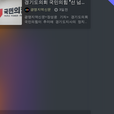
경기도의회 국민의힘 "선 넘는
비금 승인과 개발제한구역 관리계획 변경
을 지원하며 사업 추진의 기반을 마련했
추미애 품격 떨어져...재정 비상
광명지역신문
3일전
다. 임 의원은 이번 개관을 시작으로 경륜
부터 해결하라"
장 일대를 시민 중심의 문화·스포츠 공간
광명지역신문=장성윤 기자> 경기도의회
으로 발전시키겠다는 구상을 밝혔다. 다음
국민의힘이 추미애 경기도지사의 정치적
은 임오경 의원과의 일문일답이다. Q. 경륜
발언을 강하게 비판하며 도정에 전념할 것
공원 스포츠센터가 드디어 문을 열었습니
을 촉구했다.국민의힘은 3일 입장문을 내
다. 소감부터 말씀해 주시죠.광명시민 여
고 "추미애 경기도지사의 정제되지 않은
러분께 정말 반가운 소식을 전하게 되어
언사와 중앙 정치를 향한 과도한 개입이
기쁩니다. 오랫동안 기다려온 경륜공원 스
선을 넘고 있다"며 "도민의 삶을 최우선으
포츠센터가 마침내 문을
로 챙겨야 할 광역지방자치단체장이 본업
인 도정을 뒤로한 채 정치적 대립만 부추
기고 있다"고 비판했다.이어 "도지사가 '깡
패' 등 거친 표현을 사용하며 편 가르기식
정치에 나서는 모습은 경기도민에게 실망
과 분노를 안길 뿐"이라며 "지자체장으로
서의 품격은 물론 도정에