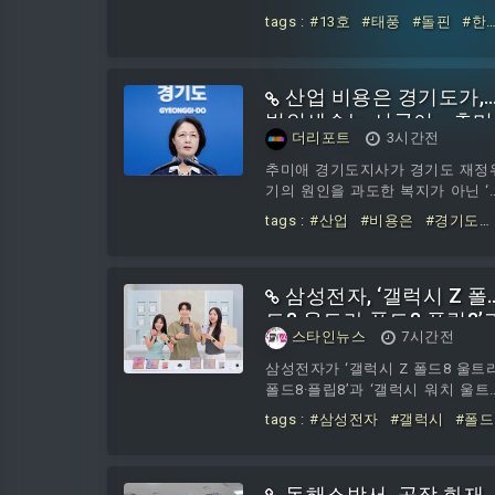
트코인 ETF, 아크 21셰어스 비트코
키나와 해상을 따라 북상하고 
tags :
#13호
#태풍
#돌핀
#한
ETF, 디파이언스 데일리 타깃 2배 
다.13호 태풍 돌핀은 8월 7일 오전 
도
#서쪽
#15호
#찬홈
#동쪽
MSTR ETF가 해킹 이후 모
로
#현재
#위치
산업 비용은 경기도가,
법인세수는 시군이… 추미
더리포트
3시간전
애가 꺼낸 지방세제 개편
론
추미애 경기도지사가 경기도 재정
기의 원인을 과도한 복지가 아닌 ‘
은 지방세제’에서 찾아야 한다며 
tags :
#산업
#비용은
#경기도
수 구조 개편론을 꺼냈다.경기도
가
#법인세수는
#시군이
#추미
지난 5일 ‘재정 비상 상
애가
#꺼낸
#지방세제
삼성전자, ‘갤럭시 Z 폴
드8 울트라·폴드8·플립8’
스타인뉴스
7시간전
‘갤럭시 워치 울트라2·워
9’ 국내 공식 출시
삼성전자가 ‘갤럭시 Z 폴드8 울트라
폴드8·플립8’과 ‘갤럭시 워치 울트
2·워치9’을 7일부터 국내에 출시
tags :
#삼성전자
#갤럭시
#폴드
다.삼성전자의 ‘갤럭시 Z 폴드8 울
8
#울트라
#플립8
#워치
#울
라·폴드8·플립8’은 지난달 28일부
라2
#워치9
#국내
#공식
8월 3일까지 7일간 진행된 사전 판
동해소방서, 공장 화재
에서 갤럭시 스마트폰 최고 기록