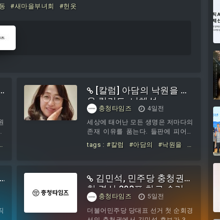
동
#새마을부녀회
#헌옷
[칼럼] 아담의 낙원을 나
온 릴리트, 나혜석
충청타임즈
4일전
원
세상에 태어난 모든 생명은 저마다의
로
존재 이유를 품는다. 들판에 피어난
은
이름 모를 풀 한 포기조차 햇볕을 받
#
tags :
#칼럼
#아담의
#낙원을
#
,
고 바람을 견디며 자신만의 생명력을
나온
#릴리트
하
증명한다. 그러나 인류의 역사는 모
로
든 인간에게 공평하게 존재 이유를
김민석, 민주당 충청권
간
탐색할 자유를 허락하지 않았다. 오
지
랜 시간 동안 인류의 절반은 타인이
첫 경선 303표 차로 승리
충청타임즈
5일전
방
정해놓은 규칙과 용도에 맞춰 자신의
비
삶을 재단 당해야 했다. 태어난 이유
직
더불어민주당 당대표 선거 첫 순회경
공
를 스스로 증명하려는 몸짓이 도리어
꺼
선인 충청권에서 김민석 후보가 303