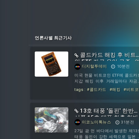
언론사별 최근기사
콜드카드 해킹 후 비트
인 ETF 자금 유입 급증…
디지털투데이
10분전
관성은 불확실
미국 현물 비트코인 ETF에 콜드카
지갑 해킹 이후 거래일마다 자금
들어오며 약 6억2000만달러가 유
tags :
#콜드카드
#해킹
#비트코
됐다. 6일 코인텔레그래프에 따르면
인
#ETF
#자금
#유입
#급증
시점이 겹치면서 일부 투자자가 자
연관성은
수탁 대신 규제 기반 투자상품으
13호 태풍 '돌핀' 한반
옮기는 것 아니냐는 관측이 나오
있다.블룸버그 선임 ETF 분석가 에
서쪽,15호 태풍 찬홈 한반
이코노미톡뉴스
31분전
발추나스는 블랙록 아이셰어즈 비
도 동쪽으로...현재 위치 
코인 트러스트, 피델리티 와이즈 
예상경로!
27일 괌 먼 바다에서 발생한 제13
리진 비트코인 펀드, 비트와이즈 
태풍 돌핀이 강한 세력으로 일본 