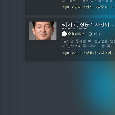
원 조성비 63억 원 등 452억 원을 
내들었다. 박 지사는 3일 도청 문
tags :
#권력
#인지
#감수성
#
입해 14만여㎡ 중 10만2487㎡를 
회관에서 개최한 8월 직원 월례모
내든
#박수현
원으로 조성했고, 나머지 잔여 용
을 통해 “민원을 처리할 때 등에 자
에는 874가
이 미치는 영향을 생각하는 ‘권력 
[기고] 장윤기 사건이 
지 감수성’을 갖자”고 강조했다. 
지사는 “도지사가 차량에 탑승할 
긴 진짜 교훈
충청타임즈
4일전
기분 좋지 않은 표정을 짓거나, 전
통화를 하며 불편한 이야기를 한
“권력은 통제될 때 정당성을 얻
면, 그렇지 않아도 긴장하고 있을 
다.”민주주의 국가에서 모든 국가
행비서는 도지사의 언행에 민감하
력은 견제를 전제로 한다. 국회는 
tags :
#기고
#장윤기
#사건이
반응할 수 밖에 없다”는 점을 예로 
민의 통제를 받고, 정부는 국회의 
남긴
#진짜
었다. 이어 “부지사와 실국장, 팀장
시를 받으며, 법원 역시 헌법과 법
주무관까지 권력을
의 통제를 받는다. 경찰도 예외일 
없다. 국민의 자유를 제한하고, 강
수사를 하고, 체포와 압수수색을 
행하는 막강한 권한을 가진 만큼 
욱 강한 통제를 받아야 한다.장윤
사건은 바로 이 가장 기본적인 원
을 다시 생각하게 만든 사건이었다
많은 사람들은 이번 사건을 보며 “
찰에게 너무 많은 수사권을 준 것
아니냐”고 말한다. 일부에서는 이
계기로 검찰