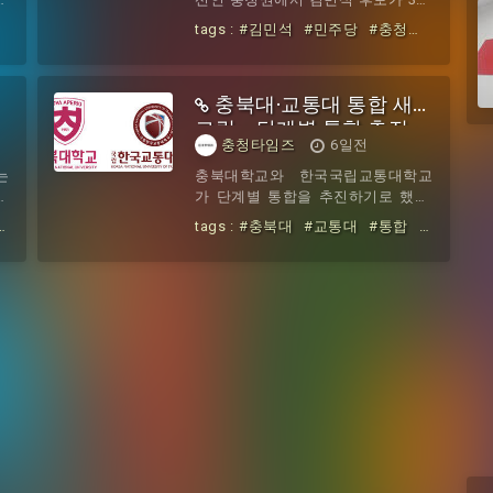
투
죄가 되던 시대, 그 억압의 사슬 속에
예
표 차의 초접전 끝에 정청래 후보를
꺼
tags :
#김민석
#민주당
#충청
공
서 스스로 빛을 발하고자 했던 ‘비존
임
제치고 1위를 차지했다.민주당은 1
권
#경선
#303표
#차로
지
재’들의 몸짓은 눈물겹도록 아름답
신
일 충남·충북·대전·세종 합동연설회
다. 역사 속에서 아담의 후예들은 공
인
를 열고 지난달 28~29일 온라인,
고한 부
남
충북대·교통대 통합 새
박
30~31일 ARS 방식으로 진행한 충청
때
권 권리당원 투표 결과를 발표했다.
그림⋯단계별 통합 추진
충청타임즈
6일전
화
충청권 전체 개표 결과 김 후보는 3
다
만632표를 얻어 3만329표를 기록한
는
충북대학교와 한국국립교통대학교
수
정 후보를 303표 차로 앞섰다. 송영
권
가 단계별 통합을 추진하기로 했다.
게
길 후보는 7027표를 얻었다.지역별
국
충북대 등에 따르면 두 대학은 통합
#
tags :
#충북대
#교통대
#통합
#
들
로는 김 후보가 충남과 충북에
감
신청 보완서류 제출 마감 기한인 이
그림⋯단계별
과
률
날까지 관련 서류를 교육부에 제출하
수
지 않았다.두 대학은 지난 20일 글로
제
컬대학 지정 취소가 확정되면서 교육
집
부로부터 통합 재원 마련 방안과 구
더
성원 의견 등을 담은 보완서류를 이
기
날까지 제출하라고 요구받았는데, 짧
칙
은 기간 안에 보완서류를 마련하는
.
데 한계가 있다고 판단해 제출하지
경
않기로 했다.이에 따라 양 대학이 당
이
초 계획했던 2027년 3월 통합대학
를
출범은 사실상 무산됐다.입시 일정을
고려하