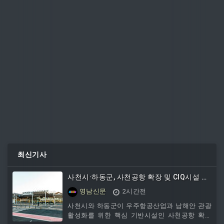
최신기사
사천시·하동군, 사천공항 확장 및 CIQ시설 설
치 공동건의 추진
영남신문
2시간전
사천시와 하동군이 우주항공산업과 남해안 관광
활성화를 위한 핵심 기반시설인 사천공항 확장