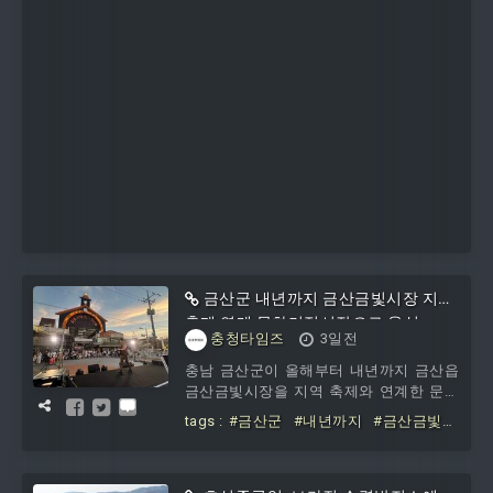
금산군 내년까지 금산금빛시장 지역
축제 연계 문화거점시장으로 육성
충청타임즈
3일전
충남 금산군이 올해부터 내년까지 금산읍
금산금빛시장을 지역 축제와 연계한 문화
거점형 관광시장으로 만들기 위한 문화관
tags :
#금산군
#내년까지
#금산금빛시
광형 전통시장 육성 사업에 박차를 가하고
장
#지역
#축제
#연계
#문화거점시장
있다. 이 사업은 지역의 문화·관광자원과
으로
시장 고유의 강점을 연계해 먹거리·볼거리