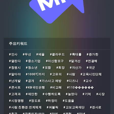
주요키워드
#인사
#무선
#배울
#클라우드
#확대를
#증가한
#열린다
#중소기업
#마산합포구
#맡겨선
#연결해
#창원시
#청소년
#포함
#회장
#자산가
#국군
#말아야
#1000℃까지
#고유의
#사람
#교육시민단체
#난개발
#공개
#가스사고 예방
#디즈니
#교수
#콘서트
#KB국민은행
#비교해
#110������
#고객과
#제안한
#수행하도록
#높였다
#기억
#시장
#시정명령
#정도로
#하정미
#도움을
#사람․친환경․연계체계
#퍼블릭
#교보교육재단
#경사로
#칠곡
#국회의장‧여야
#달리
#체험
#안녕