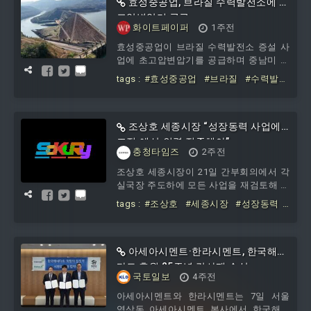
·즐길거리·살거리를 확충하고 전통시장의
효성중공업, 브라질 수력발전소에 초
경쟁력을 높이는 데 목적이 있다. 군은 총
고압변압기 공급
화이트페이퍼
1주전
사업비는 7억6000만원으로 올해 1년 차
사업에 3억8000만원을 투입한다. 특히 금
효성중공업이 브라질 수력발전소 증설 사
산의 로컬 특산품을 활용한 식음료와 특화
업에 초고압변압기를 공급하며 중남미 전
상품의 개발
력시장 공략을 넓힌다. 현지 수력·발전설
tags :
#효성중공업
#브라질
#수력발전
비 기업과 전력 안정화 설비 공동 개발에
소에
#초고압변압기
도 나서 협력 범위를 확대한다.29일 효성
중공업은 전날 브라질 수력·발전설비 전문
기업 안드리츠 하이드로로부터 500kV 초
조상호 세종시장 “성장동력 사업에
고압변압기 6대를 수주했다. 해당 변압기
조직·예산·인력 집중해야”
충청타임즈
2주전
는 브라질 파라나주에 있는 포즈 두 아레
이아 수력발전소 대규모 증설 사업에 투입
조상호 세종시장이 21일 간부회의에서 각
될 예정이다.브라질은 수력발전 설비용량
실국장 주도하에 모든 사업을 재검토해 관
기준 세계 2위 국가다. 전체 전력의 60% 이
행적 사업을 과감히 줄이는 등 예산이 가
tags :
#조상호
#세종시장
#성장동력
상을 수력발전으로 생산하고 있
장 효율적으로 집행될 수 있도록 노력해달
#사업에
#조직
#예산
#인력
#집중해
라고 당부했다. 그러면서 실국장이 소관
야
사업의 성과와 필요성을 살펴 도시 성장에
꼭 필요한 사업에 조직과 예산, 인력을 집
아세아시멘트·한라시멘트, 한국해비
중해 줄 것을 주문했다. 조 시장은 올 가을
타트 후원 25주년 감사패 수상
국토일보
4주전
예정된 조직개편과 두 달 앞으로 다가온
내년도 예산 수립을 언급하며, 모든 사업
아세아시멘트와 한라시멘트는 7일 서울
을 원점에서 재검토해 지출 구조조정을 실
역삼동 아세아시멘트 본사에서 한국해비