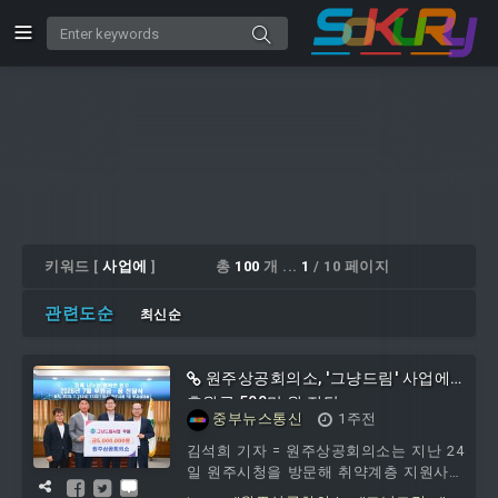
키워드 [
사업에
]
총
100
개 ...
1
/ 10 페이지
관련도순
최신순
원주상공회의소, '그냥드림' 사업에
후원금 500만 원 전달
중부뉴스통신
1주전
김석희 기자 = 원주상공회의소는 지난 24
일 원주시청을 방문해 취약계층 지원사업
인 '그냥드림' 사업에 후원금 500만 원을