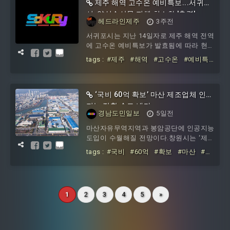
밝혔다. 식품 분야에서 트렌드 발굴과 제
제주 해역 고수온 예비특보...서귀포
품 개발, 시장 분석 과정을 하나의 AI 플랫
시, 양식수산물 피해 최소화 '총력'
헤드라인제주
3주전
폼으로 통합한 것이 특징이다.푸드 AI 360
은 온라인 검색 데이터와 소비자 관심 변
서귀포시는 지난 14일자로 제주 해역 전역
화 등 다양한 정보를 실시간으로 분석해
에 고수온 예비특보가 발효됨에 따라 현장
새로운 식품 흐름을 찾아내고 향후 성장
대응반을 본격 가동하고 양식장 고수온 피
tags :
#제주
#해역
#고수온
#예비특
가능
해 최소화에 총력을 기울이고 있다.먼저,
보
#서귀포시
#양식수산물
#피해
#최
고수온 피해 예방을 위해 면역증강제, 기
소화
#총력
생충 구제제 등 2개 사업에 1억 6800만 원,
양식장 취수관 연장 사업에 5개소·10억 원
‘국비 60억 확보’ 마산 제조업체 인공
을 지원하고 있다. 또, 취수관 교체 융자사
지능 전환 속도 낸다
경남도민일보
5일전
업에 4개소·7억 원 융자를 지원 중이다.고
수온 피해 최소화를 위해 양식수산물 재해
마산자유무역지역과 봉암공단에 인공지능
보험을 6월 중으로 가입될 수 있도록 어가
도입이 수월해질 전망이다.창원시는 ‘제조
에 독려했으며, 고수온 발생 전 1kg 이상
AX 산학혁신파크’ 사업에 선정됐다. 산
tags :
#국비
#60억
#확보
#마산
#제
성어를 조기 출하를 적극 유도하고
조업체
#인공지능
#전환
#속도
1
2
3
4
5
»