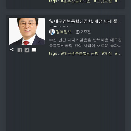
tags :
#원주상공회의소
#그냥드림
#사
전달했다.‘그냥드림
업에
#후원금
#500만
대구경북통합신공항, 재정 난제 풀
돌파구 찾나
경북일보
2주전
수십 년간 제자리걸음을 반복해온 대구경
북통합신공항 건설 사업에 새로운 돌파구
가 열릴지 주목된다.국민의힘 박형수 의원
tags :
#대구경북통합신공항
#재정
#난
은 대구경북통합신공항 건설 사업에 속도
제
#돌파구
를 내기 위한 패키지 법안 2건을 대표발의
했다. ‘군 공항 이전 및 지원에 관한 특별법
일부개정법률안’과 ‘대