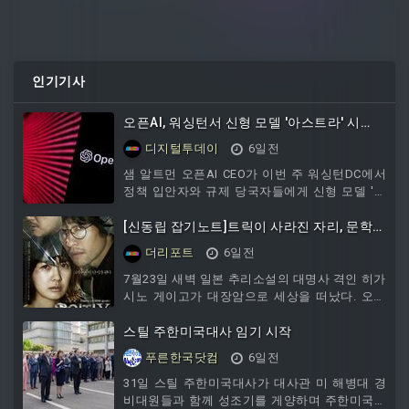
인기기사
오픈AI, 워싱턴서 신형 모델 '아스트라' 시
연..."다수 에이전트 장시간 함께 작동"
디지털투데이
6일전
샘 알트먼 오픈AI CEO가 이번 주 워싱턴DC에서
정책 입안자와 규제 당국자들에게 신형 모델 '아
스트라'를 시연했다고 디인포메이션이 소식통 3
명을 인용해 31일 보도했다.보도에 따르면 오픈
[신동립 잡기노트]트릭이 사라진 자리, 문학은
AI는 아스트라가 여러 에이전트를 장시간 함께
무엇으로 남는가
더리포트
6일전
돌려 프로젝트나 고난도 수학 문제 같은 특히 어
려운 과제를 풀어내는 능력을 갖췄다고 강조했
7월23일 새벽 일본 추리소설의 대명사 격인 히가
다. 아스트라는 솔, 테라, 루나에 이어 오픈AI가
시노 게이고가 대장암으로 세상을 떠났다. 오사
새로 선보이는 모델군이 된다.출시 시기는 아직
카공립대에서 전기공학을 전공하고 덴소 엔지니
알려지지 않았다. GPT-6로 명명할지 GPT-5.7 같
어로 일하던 그는
스틸 주한미국대사 임기 시작
은 GPT-5 계열
푸른한국닷컴
6일전
31일 스틸 주한미국대사가 대사관 미 해병대 경
비대원들과 함께 성조기를 게양하며 주한미국대