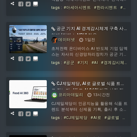
천하겠다는 강한 의지도 내비쳤다. 각 실
타트와 2026년 '희망의 집짓기' 사업에 사
tags :
#아세아시멘트
#한라시멘트
#한
국이 소관하는 사업을 분류하고 여기서 생
용될 시멘트와 드라이몰탈 전량을 지원하
국해비타트
#후원
#25주년
#감사패
는 협약을 체결했다.양사는 25년간 이어온
후원 공로를 인정받아 한국해비타트로부
터 '후원 25주년 기념 감사패'도 받았다.협
공군 기지 AI 경계감시체계 구축 사
약식에는 최병준 아세아시멘트 경영지원
업에 ‘딥엑스 NPU’ 적용
데이터넷
1일전
본부장과 황순구 한라시멘트 경영지원본
부장, 이성우 한국해비타트 사업관리본부
초저전력 온디바이스 AI 반도체 기업 딥엑
장을 비롯한 관계자들이 참석했다.양사는
스는 자사의 신경망처리장치가 공군 기지
이번 협약을 통해 2026년 희망의 집짓기
AI 경계감시체계 구축 사업에 적용된다고
tags :
#공군
#기지
#AI
#경계감시체
사업에 필요한 시멘트와 드라이몰탈을 전
밝혔다. 이번 사업은 외산 GPU 중심의 AI
계
#구축
#사업에
#딥엑스
#NPU
량
영상감시 체계를 100% 국산 NPU 기반으
로 구현한 국방 분야 첫 사례다.국방부의
NPU 기반 지능형 영상감시체계 시범 구축
CJ제일제당, AI로 글로벌 식품 트렌
의 일환으로 추진되는 이번 사업은 국방
드 잡는다…'푸드 AI 360' 미국 시장 적
코리아데일리
13시간전
부대 네트워크 인프라 구축 전문기업 케이
용
엠넷과 AI 영상분석 전문기업 핀텔이 협력
CJ제일제당이 인공지능을 활용해 식품 트
해 추진한다. 딥엑스는 핀텔의 AI 영상분석
렌드 분석부터 신제품 기획, 출시 후 소비
소프트웨어를 구동하
자 반응 분석까지 연결하는 통합 플랫폼을
tags :
#CJ제일제당
#AI로
#글로벌
#
글로벌 사업에 확대 적용한다.CJ제일제당
식품
#트렌드
#잡는다
#푸드
은 AI 기반 마케팅 인텔리전스 플랫폼 '푸
#AI
#0
#미국
드 AI 360'을 미국 사업에 도입했다고 6일