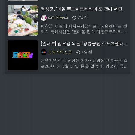
사로서의 임기를 상징적이고...
평창군, '과일 푸드아트테라피'로 관내 어린이
편식 예방과 정서 안정 도모
스타인뉴스
7일전
평창군 어린이·사회복지급식관리지원센터는 센
터의 특화사업인 ‘온마을 편식 예방프로젝트, 과
일편’을 통해 이용자들의 편식 예방과 올바른 식
습관 형성을 위한 활동을 이어가고 있다.‘온마을
[인터뷰] 임오경 의원 "경륜공원 스포츠센터
편식 예방프로젝트’는 지역사회가 함께 참여하는
개관...문화·스포츠 콤플렉스 조성하겠다"
광명지역신문
5일전
단계별 식습관 교육 프로그램이다. 대상자가 과
일을 자연스럽게 받아들이도록 ▲1단계 애착 형
광명지역신문=장성윤 기자> 광명동 경륜공원 스
성 ▲2단계 간접 노출 ▲3단계 소극적 노출 ▲4
포츠센터가 7월 31일 문을 열었다. 임오경 국회
단계 직접 노출 과정으로 구성됐다. 과일로 작품
의원은 사업 초기부터 사업준비금 승인과 개발제
을 표현하고 직접 시식까지 이어지는 체계적인
한구역 관리계획 변경을 지원하며 사업 추진의
활동을 통해 편식 개선을 유도한다.
기반을 마련했다. 임 의원은 이번 개관을 시작으
로 경륜장 일대를 시민 중심의 문화·스포츠 공간
으로 발전시키겠다는 구상을 밝혔다. 다음은 임
오경 의원과의 일문일답이다. Q. 경륜공원 스포
츠센터가 드디어 문을 열었습니다. 소감부터 말
씀해 주시죠.광명시민 여러분께 정말 반가운 소
식을 전하게 되어 기쁩니다. 오랫동안 기다려온
경륜공원 스포츠센터가 마침내 문을