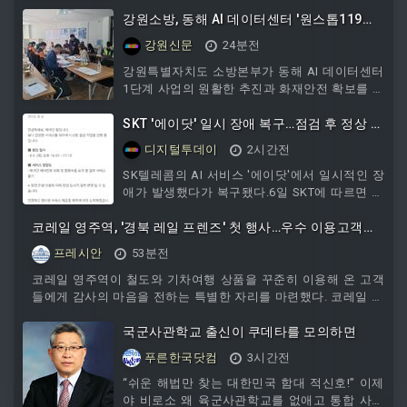
및 CIQ시설 설치를 정부에 공동 건의한다.박동식
사천시장과 김현수 하동군수를 비롯한 양 기관
강원소방, 동해 AI 데이터센터 '원스톱119지
관계자들은 8월 10일 오후 3시 사천시청 시장실
원단' 운영 본격화
강원신문
24분전
에서 '사천공항 확장 및 CIQ시설 설치를 위한 공
동건의문'에 서명할 예정이다.이번 공동건의는
강원특별자치도 소방본부가 동해 AI 데이터센터
우주항공청 개청으로 대한민국 우주항공산업의
1단계 사업의 원활한 추진과 화재안전 확보를 위
중심도시로 도약하고 있는 사천시와 풍부한 관광
해 '원스톱119지원단' 운영에 본격 나섰다.강원
자원을 보유한 하동군이 상생 발전을 위해 뜻을
특별자치도 소방본부는 동해 AI 데이터센터 1단
SKT '에이닷' 일시 장애 복구…점검 후 정상 작
모았다는 점에서 의미가 크다.사천시는 우주항공
계 사업의 건축허가 신청에 따른 소방동의 접수
동
디지털투데이
2시간전
산업의 성장
에 맞춰 소방과 분야별 외부 전문가로 구성된 '원
스톱119지원단'을 운영한다고 6일 밝혔다.동해
SK텔레콤의 AI 서비스 '에이닷'에서 일시적인 장
AI 데이터센터는 동해시 북평 제2일반산업단지
애가 발생했다가 복구됐다.6일 SKT에 따르면 에
일원에 조성되는 2.4GW급 대규모 첨단산업시설
이닷팀은 이날 오후 4시30분부터 5시13분까지
이다. 시설 규모와 특성상 성능위주설계와 소방
코레일 영주역, '경북 레일 프렌즈' 첫 행사…우수 이용고객에
시스템 점검을 진행했다.앞서 에이닷은 통화 요
시설, 위험물 관리 등 다양한 분야에 대한 전문적
약 기능 등이 정상적으로 작동하지 않는 현상이
감사 전해
프레시안
53분전
이고 종합적인 검토가
나타났다. 서비스는 점점검이 완료된 뒤 정상화
됐다. SKT는 당초 거대언어모델 오류로 추정했
코레일 영주역이 철도와 기차여행 상품을 꾸준히 이용해 온 고객
지만, 점검 결과 호출 장비에서 문제가 발생한 것
들에게 감사의 마음을 전하는 특별한 자리를 마련했다. 코레일 영
으로 알려졌다.한편 SKT의 대표 AI 서비스인 에
주역은 6일 올해 상반기 동안 열차와 철도 여행상품...
이닷은 AI 에이전트를 기반으로 대화와 일정 관
국군사관학교 출신이 쿠데타를 모의하면
리, 통화, 검색,
푸른한국닷컴
3시간전
“쉬운 해법만 찾는 대한민국 함대 적신호!” 이제
야 비로소 왜 육군사관학교를 없애고 통합 사관