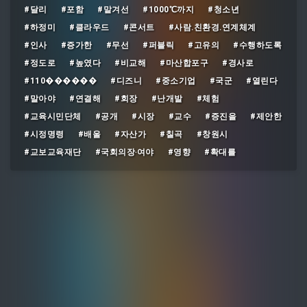
#달리
#포함
#맡겨선
#1000℃까지
#청소년
#하정미
#클라우드
#콘서트
#사람․친환경․연계체계
#인사
#증가한
#무선
#퍼블릭
#고유의
#수행하도록
#정도로
#높였다
#비교해
#마산합포구
#경사로
#110������
#디즈니
#중소기업
#국군
#열린다
#말아야
#연결해
#회장
#난개발
#체험
#교육시민단체
#공개
#시장
#교수
#증진을
#제안한
#시정명령
#배울
#자산가
#칠곡
#창원시
#교보교육재단
#국회의장‧여야
#영향
#확대를