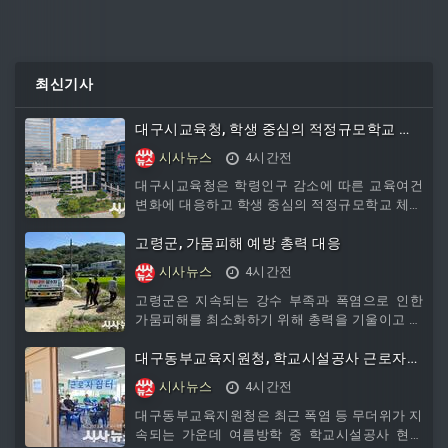
최신기사
대구시교육청, 학생 중심의 적정규모학교 체
제구축을 위한 학교 통합 추진
시사뉴스
4시간전
대구시교육청은 학령인구 감소에 따른 교육여건
변화에 대응하고 학생 중심의 적정규모학교 체제
를 구축하기 위해 2027년 3월 1일자로 관내 3개
학교의 통합을 추진한다고 밝혔다. 대구장성초등
고령군, 가뭄피해 예방 총력 대응
학교는 대구장산초등학교로 통합되며, 서남중학
시사뉴스
4시간전
교
고령군은 지속되는 강수 부족과 폭염으로 인한
가뭄피해를 최소화하기 위해 총력을 기울이고 있
다. 올해 2월부터 7월까지 6개월간 평균 강우량
은 436mm로 최근 5년 평균의 60% 수준에 그쳤
대구동부교육지원청, 학교시설공사 근로자
으며, 평균 저수율도 50%에 불과해 농업용수 부
온열질환 예방 위한 ‘학교 내 안심-쿨(Cool)
시사뉴스
4시간전
족이 심화되고 있는 상황이다. 이에 고령군은 가
쉼터’ 선제적 운영
뭄 장기화에 대비해 저수지, 암반관
대구동부교육지원청은 최근 폭염 등 무더위가 지
속되는 가운데 여름방학 중 학교시설공사 현장