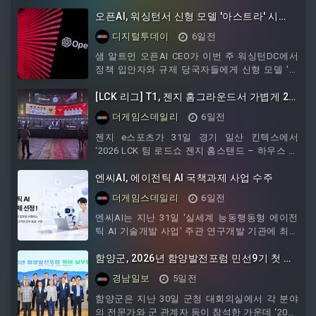
속 40도대 더위가 이어졌다.전국 97개 기후 통계
관측 지점을 통틀어 나흘째 40도 이상을 기록한
오픈AI, 워싱턴서 신형 모델 '아스트라' 시
것은 매우 이례적이다. 자동기상관측장비 기록을
연..."다수 에이전트 장시간 함께 작동"
디지털투데이
6일전
포함해도 사상 최악의 더위로 꼽히는 2018년 8월
경북 영천 이후 역대 두 번째 사례다.앞서 양산은
샘 알트먼 오픈AI CEO가 이번 주 워싱턴DC에서
전날 기온이 41.4도까지 치솟으며 국내 122년 기
정책 입안자와 규제 당국자들에게 신형 모델 '아
상관측 이래 일 최고기온 신기록을 세웠다. 기상
스트라'를 시연했다고 디인포메이션이 소식통 3
청은 이날 역시 양산 기온이 41도 안팎까지 오를
명을 인용해 31일 보도했다.보도에 따르면 오픈
[LCK 리그] T1, 젠지 홈그라운드서 가볍게 2
것으로 전망해, 하루 만에
AI는 아스트라가 여러 에이전트를 장시간 함께
대 0 승리
더게임스데일리
6일전
돌려 프로젝트나 고난도 수학 문제 같은 특히 어
려운 과제를 풀어내는 능력을 갖췄다고 강조했
젠지 e스포츠가 31일 경기 일산 킨텍스에서
다. 아스트라는 솔, 테라, 루나에 이어 오픈AI가
‘2026 LCK 팀 로드쇼 젠지 홈스탠드 – 하우스 오
새로 선보이는 모델군이 된다.출시 시기는 아직
브 젠지’를 개최했다. 이날 젠지는 T1을 홈으로
알려지지 않았다. GPT-6로 명명할지 GPT-5.7 같
불
엔씨AI, 에이전틱 AI 국책과제 사업 수주
은 GPT-5 계열
더게임스데일리
6일전
엔씨AI는 지난 31일 ‘실세계 능동행동형 에이전
틱 AI 기술개발 사업’ 주관 연구개발 기관에 최종
선정됐다고 밝혔다.이 사업은 과학기술정통신부
와
함양군, 2026년 함양발전포럼 민선9기 첫 실
무협의회 개최
경남일보
5일전
함양군은 지난 30일 군청 대회의실에서 각 분야
의 전문가와 군 관계자 등이 참석한 가운데 ‘2026