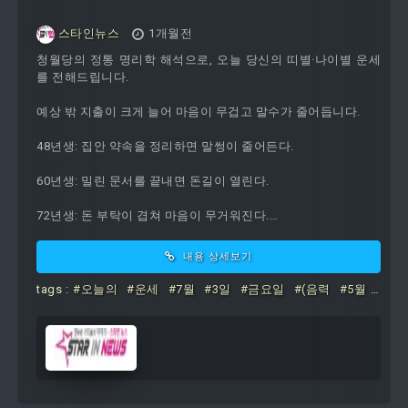
스타인뉴스
1개월전
청월당의 정통 명리학 해석으로, 오늘 당신의 띠별·나이별 운세
를 전해드립니다.
예상 밖 지출이 크게 늘어 마음이 무겁고 말수가 줄어듭니다.
48년생: 집안 약속을 정리하면 말썽이 줄어든다.
60년생: 밀린 문서를 끝내면 돈길이 열린다.
72년생: 돈 부탁이 겹쳐 마음이 무거워진다.
84년생: 윗선의 재촉으로 계획이 흔들린다.
내용 상세보기
96년생: 배운 것을 바로 써먹어 평가를 받아라. 가까운 사람의 농
tags :
#오늘의
#운세
#7월
#3일
#금요일
#(음력
#5월
담이 괜히 거슬려 속으로 서운함이 쌓입니다.
#19일
49년생: 오래 미룬 수납장을 정리하라. 6...