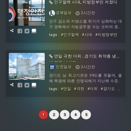
높이기 위해 마련된 본 무대를 앞두고 진
인구절벽 시대, 지방정부만 커졌다
행되었다.손병화 의장은 “오늘 다 같이 모
여서 합창하는 모습이 너무 멋지기도 하고
경북일보
2시간전
감사하다는 말씀을 드린다”며, “오늘 여러
인구 감소와 지방소멸 위기가 심화하는 대
분들이 함께 부르는 이 목소리와 아름다운
구·경북에서 지방공무원 수는 오히려 증가
화음이 송파구의 더욱 밝은 내일을 만들어
한 것으로 나타나 행정조직 운영 방식을
나
tags :
#인구절벽
#시대
#지방정부만
재검토해야 한다는 지적이 제기됐다.자유
기업원의 ‘인구는 줄고 지방정부는 커졌
다’ 자료를 보면 2017년부터 2025년까지
전국 226개 기초지방자치단체의 주민등록
연일 극한 더위…경기도 취약층 냉방
인구는
비 지원 나설까
인천일보
2시간전
경기도 낮 최고기온은 39도를 웃돌며, 올
해 폭염에 따른 인명피해가 지난해 수준에
이를 것이라는 전망이 나오고 있다. 이에
tags :
#연일
#극한
#더위
#경기도
#
경기도가 지난해 긴급 대책으로 시행한 취
취약층
#냉방비
#지원
약계층 냉방비를 다시 지원할지 주목된다.
1
2
3
4
5