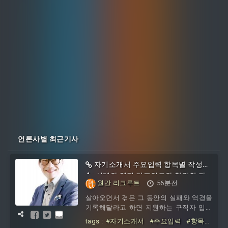
언론사별 최근기사
자기소개서 주요입력 항목별 작성법
4 : 실패와 역경 키포인트와 합격한 자
월간 리크루트
56분전
소서 분석
살아오면서 겪은 그 동안의 실패와 역경을
기록해달라고 하면 지원하는 구직자 입장
으로는 난감하기 마련이다. 보통 사람들이
tags :
#자기소개서
#주요입력
#항목
라면 역경이라고까지 말할 정도의 드라마