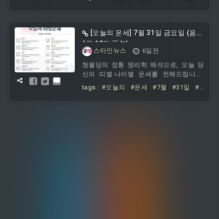
창업 프로그램’ 참여자를 오는 8월 10일 오
야
#예비창업
#프로그램
#참여자
후 6시까지 모집한다고 31일 밝혔다.‘2026
예술분야 예비창업 프로그램’은 예술분야
예비창업자부터 극초기 기업을 대상으로
[오늘의 운세] 7월 31일 금요일 (음력
역량 강화를 위한 맞춤형 보육을 제공하
6월 18일 丙午)
고, 수립한 비즈니스 모델을 실제 고객과
스타인뉴스
6일전
시장에서 검증하며 시행착오를 최소화할
청월당의 정통 명리학 해석으로, 오늘 당
수 있도록 지원한다.신청 대상은 공고일
신의 띠별·나이별 운세를 전해드립니다.
기준
예상 밖 말다툼이 번져 마음이 크게 흔들
tags :
#오늘의
#운세
#7월
#31일
#
리는 날입니다.48년생: 묵힌 서류를 정리
금요일
#(음력
#6월
#18일
하면 돈길이 열린다. 60년생: 괜한 보증 말
이 손해로 이어진다. 72년생: 윗사람 말이
부담으로 눌러온다. 84년생: 새 제안은 메
모해 두면 밥값 한다. 96년생: 앞장서면 이
름이 먼저 알려진다. 맡은 일이 겹쳐 몸과
마음이 무겁게 늘어지는 날입니다.49년생:
집안 살림을 살피면 새 지출을 막는다. 61
년생: 말 한마