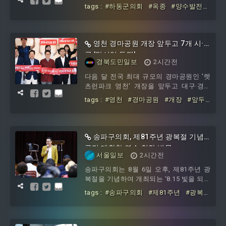
강력히 촉구하고 나섰다.군의회는 지난 5
tags :
#하동군의회
#옥종
#양수발전
일 열린 제350회 임시회 제5차 본회의에서
소
#유치
#촉구
박정우 의원이 대표 발의하고 전체 의원이
공동 발의한 ‘옥종 양수발전소 유치 촉구
건의안’을 만장일치로 채택했다고 밝혔다.
영천 경마공원 개장 앞두고 7개 시·
박 의원은 “정부의 석탄발전 폐지 정책으
군 '말산업 동맹'
로 하동화력발전소가 2031년까지 단계적
경북도민일보
2시간전
으로 폐쇄될 예정이며, 이에 따른 일자리
다음 달 전국 최대 규모의 경마공원인 '렛
감소와 인구 유출로 지역소멸 위기가 현실
츠런파크 영천' 개장을 앞두고 대구·경북
화하고 있다”라며 “국가 전력산업에 헌신
지자체들이 말산업 육성과 한국마사회 본
해 온 하동군이 에너지 대전환 시대에 새
tags :
#영천
#경마공원
#개장
#앞두
사 유치를 위한 공동 대응에 나섰다.경북
로운 중심지로
고
#7개
#말산업
#동맹
도
송파구의회, 제81주년 광복절 기념
구민 대합창 연습 현장 방문
서울일보
2시간전
송파구의회는 8월 6일 오후, 제81주년 광
복절을 기념하여 개최되는 ‘8.15 빛을 되찾
은 날 기쁨의 합창’ 송파구민 대합창 연습
tags :
#송파구의회
#제81주년
#광복
현장을 방문해 구민들을 격려했다.이번 대
절
#기념
#구민
#대합창
#연습
#현
합창 연습은 제81주년 광복절의 역사적 의
장
미를 되새기고, 구민들의 화합과 자긍심을