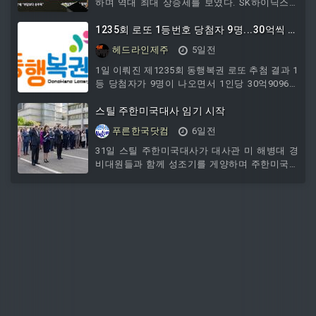
을 뒤로한 채 정치적 대립만 부추기고 있다"고 비
하며 역대 최대 상승세를 보였다. SK하이닉스는
판했다.이어 "도지사가 '깡패' 등 거친 표현을 사
사상 첫 상한가로 거래를 마쳤다.국내 증시 강세
용하며 편 가르기식 정치에 나서는 모습은 경기
는 미국 빅테크 기업들의 호실적으로 AI 투자 확
1235회 로또 1등번호 당첨자 9명...30억씩 배
도민에게 실망과 분노를 안길 뿐"이라며 "지자체
대에 대한 믿음이 회복된 데다, 코스피가 대대적
당
헤드라인제주
5일전
장으로서의 품격은 물론 도정에
조정을 거치며 역사적 저평가 구간에 진입해 저
가 매수세가 유입된 영향으로 풀이된다.이날 코
1일 이뤄진 제1235회 동행복권 로또 추첨 결과 1
스피는 전날보다 1001.89포인트 오른 6595.45로
등 당첨자가 9명이 나오면서 1인당 30억9096만
장을 마감하며 역대 최대 상승률과 상승폭을 동
1625원씩 받게 됐다. 추첨결과 1등 당첨번호는
시에 기록했다. 전날 5593.56에서 하루 만에
'6, 7 ,11, 15, 39, 43'으로 결정됐다. 2등 보너스번
스틸 주한미국대사 임기 시작
1000포인트 넘게 오른 것으로 하루 기준
호는 '20'.5개 번호와 보너스 숫자를 맞힌 2등은
푸른한국닷컴
6일전
82명이 나오면서 1인당 각각 5654만1981원씩
받게 됐다.5개 번호를 맞힌 3등은 2859명으로
31일 스틸 주한미국대사가 대사관 미 해병대 경
162만1701원씩 지급된다.4개 번호를 맞힌 4등은
비대원들과 함께 성조기를 게양하며 주한미국대
15만4048명, 3개 숫자를 맞혀 고정 당첨금 5000
사로서의 임기를 상징적이고...
원을 받는 5등은 258만5719