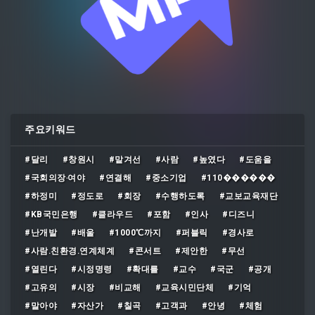
주요키워드
#달리
#창원시
#맡겨선
#사람
#높였다
#도움을
#국회의장‧여야
#연결해
#중소기업
#110������
#하정미
#정도로
#회장
#수행하도록
#교보교육재단
#KB국민은행
#클라우드
#포함
#인사
#디즈니
#난개발
#배울
#1000℃까지
#퍼블릭
#경사로
#사람․친환경․연계체계
#콘서트
#제안한
#무선
#열린다
#시정명령
#확대를
#교수
#국군
#공개
#고유의
#시장
#비교해
#교육시민단체
#기억
#말아야
#자산가
#칠곡
#고객과
#안녕
#체험