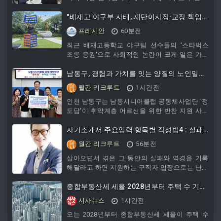
직업 역량 강화 연수'를 운영한다.이번 연수는 장
애 학생 진로·직업교육의 질을 높이고 특수교사
"배재고 야구부 사태, 재단이사장·교장 책임
의 현장 맞춤형 교수·학습 역량을 강화하기 위해
지고 사퇴하라"
프레시안
60분전
마련됐다. 생성형 AI와 에듀테크를 활용한 수업
설계, 교수·학습자료 제작, 업무 효율화 등 실제
최근 배재고등학교 야구팀 선수들의 '스타벅스
교육 현장에서 활용 가능한 실습 중심 프로그램
조롱 응원'으로 사회적인 논란이 크게 일은 가운
으로 이뤄진다.연수 주요 내용은 생성형 AI를 활
데, 배재학당 출신 문들이 주축이 된 '배재학당 재
용한 영상 콘텐츠 제작 및 편집, AI를 활용한 행정
단정상화 추진위원회'가 "황문찬 ...
남동구, 경험과 가치를 잇는 양질의 노인일자
및 학급 운영 업무 효율화, 특수교육 현장 AI 활용
리 창출 앞장
월간 리크루트
1시간전
사례,
인천 남동구는 남동시니어클럽 공동체사업단 '정
도담'이 취약계층 어르신을 위한 반찬 지원 사업
에 사용해 달라며 수익금 300만 원을 기탁했다고
6일 밝혔다.기탁식에는 남동시니어클럽 관계자
자기소개서 주요입력 항목별 작성법4 : 실패
와 공동체사업단 참여 어르신 등이 참석해 지역
와 역경 키포인트와 합격한 자소서 분석
월간 리크루트
56분전
사회 나눔 실천의 의미를 함께 나눴다.공동체사
업단 '정도담'은 어르신들이 조리사 자격증을 취
살아오면서 겪은 그 동안의 실패와 역경을 기록
득해 기술과 경험, 역량을 활용한 맞춤형 사업단
해달라고 하면 지원하는 구직자 입장으로는 난감
으로, 어르신들이 정성과 노력으로 직접 반찬을
하기 마련이다. 보통 사람들이라면 역경이라고까
만들어 판매하는 노인 일자리 사업을 추진해 왔
지 말할 정도의 드라마틱한 사건이 없기 때문이
종합부동산세 세율 2028년부터 주택 수 기준
으며 그 성과를 통해 얻은 수익금을 남동구청에
다. 역경 하면 영화나 드라마에서 나오는 극한의
차등세율 폐지·주택가액 기준으로 0.5∼5%로
시사뉴스
1시간전
기탁했다.기탁된 수익금은 '통합돌
상황을 떠올리는 경우가 많다.그러나 굳이 그렇
일원화
게 거창한 고난과 역경이 아니어도 괜찮다. 물론
오는 2028년부터 종합부동산세 세율이 주택 수