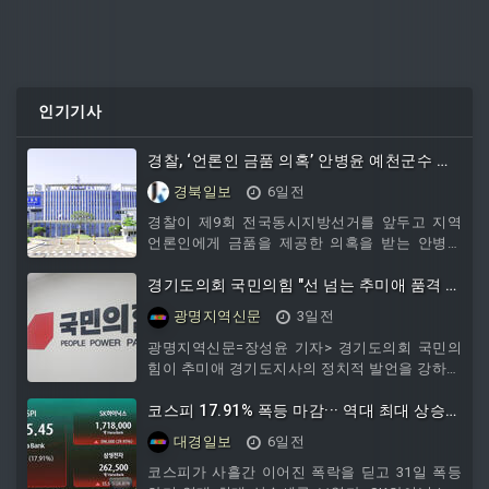
인기기사
경찰, ‘언론인 금품 의혹’ 안병윤 예천군수 영
장 신청
경북일보
6일전
경찰이 제9회 전국동시지방선거를 앞두고 지역
언론인에게 금품을 제공한 의혹을 받는 안병윤
예천군수에 대해 구속영장을 신청했다.경북경찰
청 반부패수사2대는 31일 공직선거법 위반 혐의
경기도의회 국민의힘 "선 넘는 추미애 품격 떨
로 안 군수에 대한 구속영장을 신청했다고 밝혔
어져...재정 비상부터 해결하라"
광명지역신문
3일전
다.경찰에 따르면 안 군수는 지방선거를 앞두고
선거구 내 언론
광명지역신문=장성윤 기자> 경기도의회 국민의
힘이 추미애 경기도지사의 정치적 발언을 강하게
비판하며 도정에 전념할 것을 촉구했다.국민의힘
은 3일 입장문을 내고 "추미애 경기도지사의 정
코스피 17.91% 폭등 마감··· 역대 최대 상승률
제되지 않은 언사와 중앙 정치를 향한 과도한 개
·상승폭 경신
대경일보
6일전
입이 선을 넘고 있다"며 "도민의 삶을 최우선으
로 챙겨야 할 광역지방자치단체장이 본업인 도정
코스피가 사흘간 이어진 폭락을 딛고 31일 폭등