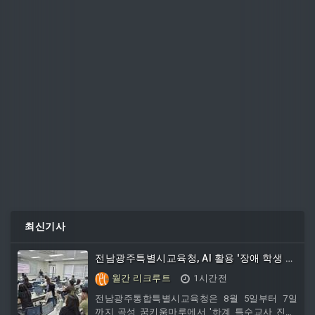
최신기사
전남광주특별시교육청, AI 활용 '장애 학생 진
로·직업교육' 강화
월간 리크루트
1시간전
전남광주통합특별시교육청은 8월 5일부터 7일
까지 곡성 꿈키움마루에서 '하계 특수교사 진로·