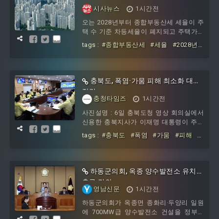
수 기준 차등세율 폐지·주택가액 기준
시사뉴스
1시간전
으로 0.5∼5%로 일원화
오는 2028년부터 종합부동산세 세율이 주
택 수 기준 차등세율이 폐지되고 주택가액
기준으로 일원화된다. 현행 ‘종합부동산세
tags :
#종합부동산세
#세율
#2028년
법’ 제9조제1항은 “주택에 대한 종합부동
부터
#주택
#기준
#차등세율
#폐지
산세는 다음 각 호와 같이 납세의무자가
#주택가액
#기준으로
#5∼5 로
소유한 주택 수에 따라 과세표준에 해당
세율을 적용하여 계산한 금액을 그 세액
충북도, 폭염·가뭄 피해 최소화 대응
(이하 ‘주택분 종합부동산세액’이라 한
점검
충청타임즈
1시간전
사진설명 : 6일 충북도청 영상 회의실에서
신용한 충북지사가 이재명 대통령이 주재
한 폭염·가뭄 대처상황 점검회의에 참여해
tags :
#충북도
#폭염
#가뭄
#피해
#
분야별 대응 상황을 공유하고 있다. 이날
최소화
#대응
이 대통령은 관계 부처와 지방정부에 가용
한 인력과 자원을 총동원해 폭염 피해를
최소화할 것을 지시했다. /충북도 제공
하동군의회, 옥종 양수발전소 유치
촉구 건의
영남신문
1시간전
하동군의회가 옥종면 종화리·두양리 일원
에 700MW급 양수발전소 건설을 정부에