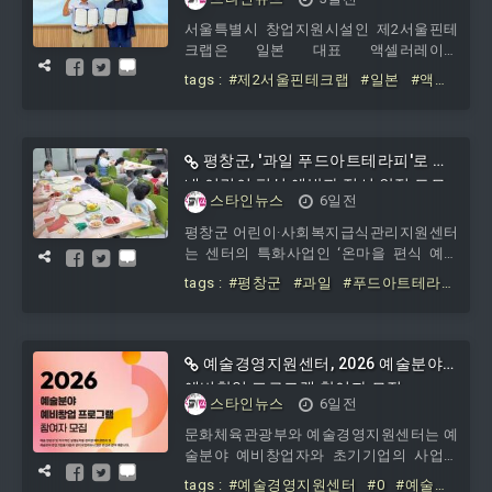
협력체계 구축
보건의료기관 중심의 일방적인 방역에서
서울특별시 창업지원시설인 제2서울핀테
벗어나 주민이 감염병 예방 활동에 직접
크랩은 일본 대표 액셀러레이터
참여하는 지역사회 중심의 상시 예방체계
01Booster와 글로벌 스타트업 지원 및 한·
를 구축한다는 점에서 의미가
tags :
#제2서울핀테크랩
#일본
#액셀
일 창업 생태계 활성화를 위한 업무협약을
러레이터
#01Booster와
#글로벌
#스
체결했다고 밝혔다. 양 기관은 이번 협약
타트업
#지원
#협력체계
을 통해 양국 스타트업의 글로벌 시장 진
출을 지원하고, 지속적인 협력체계를 구축
평창군, '과일 푸드아트테라피'로 관
해 나갈 계획이다.이번 협약은 한국과 일
내 어린이 편식 예방과 정서 안정 도모
본의 스타트업 생태계를 연결하고 양국 기
스타인뉴스
6일전
업의 해외 진출 기회를 확대하기 위한 협
평창군 어린이·사회복지급식관리지원센터
력 기반을 마련하는 데 목적이 있다. 이를
는 센터의 특화사업인 ‘온마을 편식 예방
위해 양 기관은 각자의 창업지원 경험과
프로젝트, 과일편’을 통해 이용자들의 편
글로벌 네트워크
tags :
#평창군
#과일
#푸드아트테라
식 예방과 올바른 식습관 형성을 위한 활
피
#관내
#어린이
#편식
#예방과
#
동을 이어가고 있다.‘온마을 편식 예방프로
정서
#안정
젝트’는 지역사회가 함께 참여하는 단계별
식습관 교육 프로그램이다. 대상자가 과일
예술경영지원센터, 2026 예술분야
을 자연스럽게 받아들이도록 ▲1단계 애
예비창업 프로그램 참여자 모집
착 형성 ▲2단계 간접 노출 ▲3단계 소극
스타인뉴스
6일전
적 노출 ▲4단계 직접 노출 과정으로 구성
문화체육관광부와 예술경영지원센터는 예
됐다. 과일로 작품을 표현하고 직접 시식
술분야 예비창업자와 초기기업의 사업역
까지 이어지는 체계적인 활동을 통해 편식
량 강화를 지원하는 ‘2026 예술분야 예비
개선을 유도한다.
tags :
#예술경영지원센터
#0
#예술분