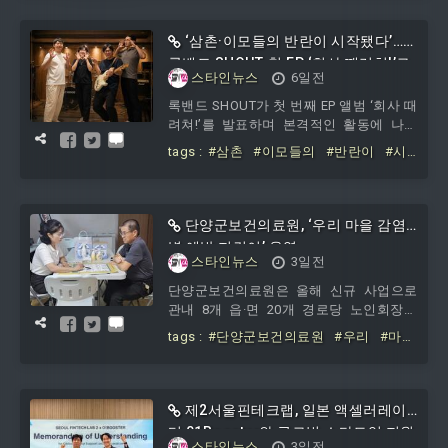
‘삼촌·이모들의 반란이 시작됐다’…
록밴드 SHOUT, 첫 EP ‘회사 때려쳐!’로
스타인뉴스
6일전
컴백 선언
록밴드 SHOUT가 첫 번째 EP 앨범 ‘회사 때
려쳐!’를 발표하며 본격적인 활동에 나섰
다.이번 앨범의 타이틀곡 ‘회사 때려쳐!’​는
tags :
#삼촌
#이모들의
#반란이
#시
반복되는 업무와 치열한 경쟁, 고물가와
작됐다
#록밴드
#SHOUT
#EP
#회
미래에 대한 불안 속에서 살아가는 직장인
사
#때려쳐
#컴백
들의 현실과 속마음을 솔직하게 담아낸 대
중 록이다. 누구나 한 번쯤 마음속으로 외
단양군보건의료원, ‘우리 마을 감염
쳐봤을 ‘회사 때려쳐!’라는 한마디를 시원
병 예방 지킴이’ 운영
한 기타 리프와 직설적인 가사에 담아 공
스타인뉴스
3일전
감과 해방감을 전한다.하지만 이 곡은 단
단양군보건의료원은 올해 신규 사업으로
순히 퇴사를 부추기는 노래가 아니다. 곡
관내 8개 읍·면 20개 경로당 노인회장을
의 마지막을 장식하는 한마디 ‘회사가자!
‘감염병 예방 지킴이’로 위촉하고, ‘우리 마
tags :
#단양군보건의료원
#우리
#마
을 감염병 예방 지킴이’ 사업을 운영하고
을
#감염병
#예방
#지킴이
있다고 밝혔다.이번 사업은 면역력이 상대
적으로 낮아 감염병 발생 시 중증으로 이
어질 위험이 큰 고령층을 보호하고, 공동
제2서울핀테크랩, 일본 액셀러레이
생활과 단체급식이 이뤄지는 경로당 내 감
터 01Booster와 글로벌 스타트업 지원
염병 확산을 예방하기 위해 마련됐다.특히
스타인뉴스
3일전