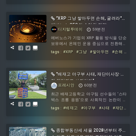
별
#작성법4
#실패와
#역경
#키포인
틱한 사건이 없기 때문이다. 역경 하면 영
트와
#합격한
#자소서
화나 드라마에서 나오는 극한의 상황을 떠
올리는 경우가 많다.그러나 굳이 그렇게
"XRP 그냥 쌓아두면 손해, 굴려라"…
거창한 고난과 역경이 아니어도 괜찮다.
에버노스 CEO의 수익화 전략
물론 없던 사건을 억지로 만들어서도 안
디지털투데이
59분전
될 말이다. 일상에서 내가 마주쳤던 삶의
에버노스가 기업의 XRP 활용 방식을 단순
문제와 작은 실패도 괜찮다. 그러한 문제
보유에서 온체인 운용 중심으로 전환해야
들 중에서 면접관을 사로잡을 만한 이야기
한다는 비전을 제시했다. 기업 재무제표에
를 끌어내서 그 문제를 어떻게 대처해왔는
tags :
#XRP
#그냥
#쌓아두면
#손해
XRP를 보유하는 데 그치지 않고, XRP 레저
지 밝히면 된다. 실패와
#굴려라
#에버노스
#CEO의
#수익화
의 탈중앙화금융 기능을 활용해 수익을 창
출하는 '생산적 자산'으로 활용해야 한다
는 주장이다.5일 블록체인 매체 디크립트
"배재고 야구부 사태, 재단이사장·교
에 따르면, 아시시 벌라 에버노스 최고경
장 책임지고 사퇴하라"
영자는 일본에서 열린 '웹엑스 2026' 행사
프레시안
60분전
에서 "기업들은 XRP를 단순히 보유하는 수
최근 배재고등학교 야구팀 선수들의 '스타
동적 자산이 아니라 온체인에서 운용하며
벅스 조롱 응원'으로 사회적인 논란이 크
수
게 일은 가운데, 배재학당 출신 문들이 주
tags :
#배재고
#야구부
#사태
#재단
축이 된 '배재학당 재단정상화 추진위원
이사장
#교장
#책임지고
#사퇴하라
회'가 "황문찬 ...
종합부동산세 세율 2028년부터 주택