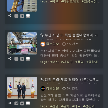
tags :
#평택
#타워크레인
#고공농성
장 주변에는 승합차 여러 대와 한 무리의
#그와
#연대하는
사람들이 모...
부산 사상구, 폭염 종합대응체계 가
동…현장 중심 선제적 안전망 구축
국토일보
4시간전
부산 사상구는 연일 이어지는 극한 폭염에
대응해 현장 중심의 안전 활동부터 돌봄
취약계층 밀착 보호, 생활밀착형 폭염 대
tags :
#부산
#사상구
#폭염
#종합대
피 시설 운영까지 다각적인 폭염 대응 체
응체계
#가동
#현장
#중심
#선제적
계를 강화했다.▲ 현장 중심 안전 캠페인
#안전망
및 취약계층 밀착 안부 확인지역자율방재
단은 6일 사상 명품가로공원 일원에서 주
강원 문화·체육 경쟁력 키운다…우상
민들을 대상으로 생수 500병을 배부하며
호 지사-최휘영 장관 정책 공조 첫걸음
폭염 대응 행동요령을 안내하는 온열질환
강원신문
5시간전
예방 캠페인을 펼쳤다.사상구는 노인, 장
민선 9기 출범 이후 처음으로 문화체육관
애인, 사회적 고립가구가 많은 지역 특성
광부 장관이 강원특별자치도를 찾았다. 강
에 맞춰 등 돌봄 취약계층을 위한 폭염 신
원의 문화·체육 경쟁력을 국가 성장동력으
속 대응체계를 구축
tags :
#강원
#문화
#체육
#경쟁력
#