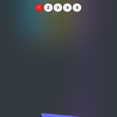
업이익은 11.1% 증가한 5041억 원, 매출액
은 13.9% 오른 2조7719억 원을 기록했다.
1
2
3
4
5
2분기 코웨이 국내 사업 매출은 전년 동기
대비 7.7% 성장한 7868억 원을 기록했다.
얼음정수기 5종과 비렉스 침대