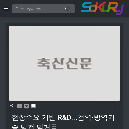
현장수요 기반 R&D...검역·방역기
술 발전 밑거름