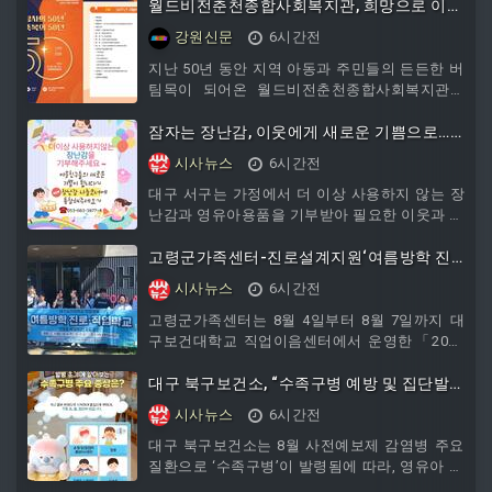
월드비전춘천종합사회복지관, 희망으로 이어
온 50년…새로운 50년의 문 열다
강원신문
6시간전
지난 50년 동안 지역 아동과 주민들의 든든한 버
팀목이 되어온 월드비전춘천종합사회복지관이
반세기의 발자취를 돌아보고, 새로운 50년을 향
한 희망의 문을 연다.월드비전춘천종합사회복지
잠자는 장난감, 이웃에게 새로운 기쁨으로…
관은 오는 8월 12일 춘천문화예술회관에서 ‘ 함
대구 서구, 장난감 기부·나눔 사업 추진
시사뉴스
6시간전
께한 감사의 50년! 새로운 축복의 50년’을 슬로건
으로 개관 50주년 기념행사를 개최한다.이번 행
대구 서구는 가정에서 더 이상 사용하지 않는 장
사는 복지관이 지역사회와 함께 성장해 온 지난
난감과 영유아용품을 기부받아 필요한 이웃과 나
시간을 기념하고, 앞으로 주민과 함께 만들어갈
누는 ‘아이봄으로 온 장난감, 이웃에게 온 행복’
미래 복지의 방향을 공유하기 위해 마련됐다.이
사업을 추진한다고 밝혔다. □ 아이봄 장난감도서
고령군가족센터-진로설계지원‘여름방학 진
날 행사에는 육동한 춘천시장, 허영
관에서 운영하는 이번 사업은 아이의 빠른 성장
로·직업학교’성료
시사뉴스
6시간전
으로 사용 시기가 지났지만 상태가 양호한 장난
감과 영유아용품을 수집·재활용
고령군가족센터는 8월 4일부터 8월 7일까지 대
구보건대학교 직업이음센터에서 운영한「2026
여름방학 진로·직업학교」에 관내 다문화청소년
이 참여하여 자신의 진로를 탐색하는 뜻깊은 시
대구 북구보건소, “수족구병 예방 및 집단발
간을 가졌다. 이번 프로그램은 고령군가족센터와
병 관리 강화”
시사뉴스
6시간전
대구보건대학교 간 업무협약을 바탕으로 지역 다
문화청소년들에게 양질의
대구 북구보건소는 8월 사전예보제 감염병 주요
질환으로 ‘수족구병’이 발령됨에 따라, 영유아 감
염 예방과 관내 보육시설 내 집단 유행을 막기 위