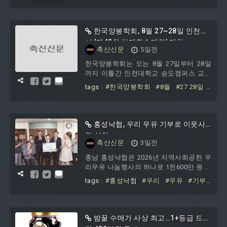
한국양봉학회, 8월 27~28일 인천대
서 ‘제42회 하계학술대회’ 개최
축산신문
5일전
한국양봉학회는 오는 8월 27일부터 28일
까지 이틀간 인천대학교 송도캠퍼스 교수
회관 3층 대회의실에서 ‘제42회 한국양봉
tags :
#한국양봉학회
#8월
#27 28일
학회 하계학술대회’를 개최한다고 밝혔다.
#인천대서
#제42회
#하계학술대회
이번 학술대회는 ‘양봉산업의 과학기반 혁
신과 미래가치 창출’을 주제로 국내 양봉
산업의 지속가능한 발전과 연구 성과를 공
홍성낙협, 우리 우유 기부로 이웃사
유하고 산·학·연 협력
랑 실천
축산신문
3일전
충남 홍성낙협은 2026년 지역사회공헌 우
리우유 나눔행사의 하나로 1천600만 원 상
당의 우리우유 2만6천16개를 홍성군에 기
tags :
#홍성낙협
#우리
#우유
#기부
부했다. 홍성낙협은 지난 7월 27일 홍성군
로
#이웃사랑
청에서 최기생 조합장과 임직원, 박정주
홍성군수, 정해웅 농협충남세종본부장, 지
역 복지시설 관계자 등이 참석한 가운데
밤꿀 수매가 사상 최고…1+등급 드럼
우리우유 전달식