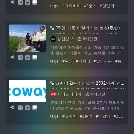
출은 소폭 감소했으나 수익성 개선에는 다
tags :
#그라비티
#2분기
#영업익
소 나은 실적을 거뒀다.그라비티(대표 박
#276억원
#전년
#동기
#대비
#0
"폭염·가뭄에 말라가는 농심(農心)
구한다"…농협, 3,000억 긴급 수혈 '범농
창업일보
8시간전
협 총력전
기록적인 가마솥더위와 가뭄 장기화로 농
촌 들녘이 타들어 가고 농작물 생육 저하
및 농업용수 갈증이 극한에 달한 가운데,
tags :
#폭염
#가뭄에
#말라가는
#농
농협중앙회가 가뭄과 폭염 피해 예방 및
심(農心)
#구한다
#농협
#000억
#긴
복구를 위해 총 3,000억 원 규모의 재해자
급
#수혈
#범농협
금을 긴급 편성해 전격 지원에 나선다. 이
는 단순한 일시적 구호 조치를 넘어 금융·
코웨이 2분기 영업익 2532억원, 전
영농·축산·현장 전반을 아우르는 범농협
년比 4.3% †…말레이·美 등 해외시장 견
차원의 전방위적 종합 지원 대책으로, 농
화이트페이퍼
9시간전
인
촌 현장의 고통을 분담하고 농업인의 영농
코웨이가 연결 기준 올해 2분기 영업이익
지속 가능성을 원천적으로 보전하기 위한
이 2532억 원으로 작년 동기보다 4.3% 증
긴급 조치다.강호동 농협중앙회장은 7일,
가한 것으로 잠정 집계됐다고 7일 공시했
이번 가뭄과 폭염으로 큰 영농 타격을 입
tags :
#코웨이
#2분기
#영업익
#2532
다.매출은 1조4422억 원으로 작년 동기 대
고 있는 경
억원
#전년比
#3
#말레이
#해외시
비 14.6% 증가했다. 순이익은 1783억 원으
장
로 14.6% 늘었다.올해 코웨이의 상반기 영