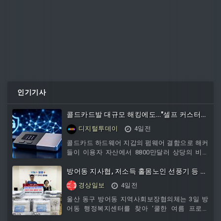
인기기사
콜드카드발 대규모 해킹에도…"셀프 커스터디
가 답"
디지털투데이
4일전
콜드카드 하드웨어 지갑의 펌웨어 결함으로 해커
들이 이용자 자산에서 8800만달러 상당의 비트
코인을 탈취한 사건이 벌어지면서 업계 전반에
신뢰 위기가 다시 불거졌다고 3일 암호화폐 매체
방어동 지사협, 저소득 홀몸노인 선풍기 등 지
유투데이가 보도했다.브루스 펜튼 등 회의론자들
원
경상일보
4일전
은 이번 사태를 '내 자산은 내가 지킨다'는 셀프커
스터디 철학의 실패 사례로 지목했다. 반면 초기
울산 동구 방어동 지역사회보장협의체는 3일 방
비트코인 개발자 피터 토드는 하드웨어 지갑 결
어동 행정복지센터를 찾아 ‘쿨한 여름 프로젝
함 규모가 중앙화 플랫폼의 시스템
트’의 일환으로 관내 저소득 홀몸노인을 위한 선