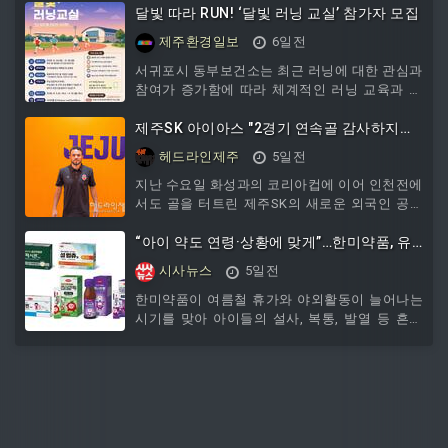
풍기 20대와 쿨 베개 10개를 전달했다.
달빛 따라 RUN! ‘달빛 러닝 교실’ 참가자 모집
제주환경일보
6일전
서귀포시 동부보건소는 최근 러닝에 대한 관심과
참여가 증가함에 따라 체계적인 러닝 교육과 올
바른 운동 방법을 제공하기 위해 동부지역 주민
과
제주SK 아이아스 "2경기 연속골 감사하지
만...팀의 경기 결과가 아쉬워"
헤드라인제주
5일전
지난 수요일 화성과의 코리아컵에 이어 인천전에
서도 골을 터트린 제주SK의 새로운 외국인 공격
수 아이아스가 2일 "오늘까지 두 경기 연속해서
골을 기록하고 있다는 건 정말 감사한 일이지만
“아이 약도 연령·상황에 맞게”…한미약품, 유
승점 3점 가져오지 못해 더욱 더 아쉽게 느껴지
소아 상비약 라인업 주목
시사뉴스
5일전
는 것 같다"고 말했다.아이아스는 이날 인천과의
홈경기 후 와의 인터뷰에서 이같이 말했다.그는
한미약품이 여름철 휴가와 야외활동이 늘어나는
경기 소감으로 "정말 어려운 경기였다고 생각한
시기를 맞아 아이들의 설사, 복통, 발열 등 흔히
다"며 "전체적으로 봤을 때는 나쁘지 않은 경기
발생할 수 있는 증상에 대비해 연령과 상황에 따
를 펼쳤다고 생각은 한다. 하지만 약간의 아쉬운
라 선택 가능한 유소아·가족 상비약 라인업을 보
부분들이 있었기 때문에 승점 3점을 가져오지 못
유하고 있다. 최근 소아용 의약품의 복용 가능 연
한 것 같
령에 대한 관심이 높아지는 가운데, 한미약품은
복용 연령과 제형 특성을 고려한 다양한 일반의
약품(