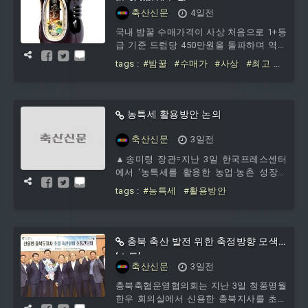
당 450만원 돌파
축산신문
4일전
국내 밤꿀 수매가격이 사상 처음으로 1+등
급 기준 드럼당 450만원을 돌파하며 역대
최고치를 기록했다. 지난해 최고가였던
tags :
#밤꿀
#수매가
#사상
#최고
430만원보다 20만원 오른 수준으로, 국산
#1+등급
#드럼당
#450만원
밤꿀의 희소성과 우수한 품질이 가격에 반
영된 결과로 풀이된다. 등급별 수매가격은
1+등급 450만원, 1등급 440만원, 2등급
농특세 활용방안 논의
430만원으로 최종 확정됐다. 이번 가
축산신문
3일전
▲송미령 장관=지난 3일 한국프레스센터
에서 ‘농특세를 활용한 농업·농촌 성장전
략 전문가 간담회’를 주재하고 농업·농촌
tags :
#농특세
#활용방안
의 미래 성장전략에 대해 전문가들의 의견
을 청취했다. 축산신문, CHUKSANNEWS
충북 축산 발전 위한 축정방향 모색
‘소통’
축산신문
3일전
충북축협운영협의회는 지난 3일 청풍명월
한우 회의실에서 신용한 충북지사를 초청