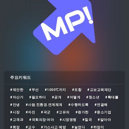
주요키워드
#제안한
#무선
#1000℃까지
#포함
#교보교육재단
#자산가
#필요하다
#공개
#어떻게
#청소년
#확대를
#안녕
#사람․친환경․연계체계
#수행하도록
#연결해
#시장
#자진
#국군
#고유의
#증가한
#중소기업
#고객과
#국회의장‧여야
#시정명령
#칠곡
#말아야
#회장
#교수
#가스사고 예방
#높였다
#하정미