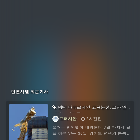
언론사별 최근기사
평택 타워크레인 고공농성, 그와 연
대하는 사람들
프레시안
2시간전
뜨거운 뙤악볕이 내리쬐던 7월 마지막 날
을 하루 앞둔 30일, 경기도 평택의 통복시
장 맞은편에 위치한 주상복합 아파트 공사