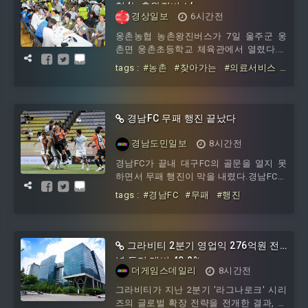
됐거나, 하루 거래대금이 90일 이상 1만달
협 ‘농촌왕진버스’
러를 밑돈 경우를 소멸한 암호화폐로 분류
경상일보
6시간전
했다. 단순한 가격 하락이 아니라 거래 지
웅촌농협 농촌왕진버스가 7일 울주군 웅
속성과 유동성이 사실상 무너진 상태까지
촌면 웅촌초등학교 체육관에서 열렸다.지
반영한 기준이다.조사 결과 상위 1
역 주민들이 의료진에게 검진을 받고 있
tags :
#농촌
#찾아가는
#의료서비스
다. 김도현기자
do@ksilbo.co.kr
#웅촌농협
#농촌왕진버스
경남FC 무패 행진 끝났다
경남도민일보
8시간전
경남FC가 끝내 대구FC의 골문을 열지 못
하면서 무패 행진이 막을 내렸다.경남FC는
7일 창원축구센터에서 대구FC를 상대로
tags :
#경남FC
#무패
#행진
0-1로 패했다.이날 경남은 5-2-3
그라비티 2분기 영업익 276억원 전
년 동기 대비 40.2%↑
더게임스데일리
8시간전
그라비티가 지난 2분기 '라그나로크' 시리
즈의 글로벌 확장 전략을 전개한 결과, 매