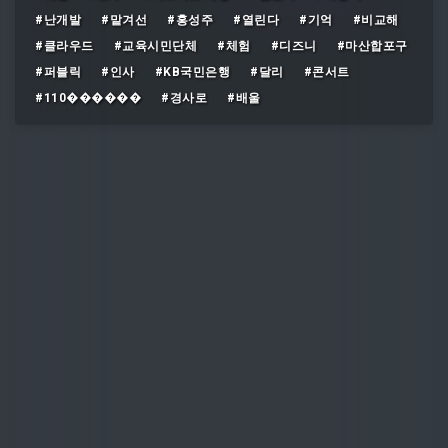
#난개발
#맡겨선
#홍성주
#열린다
#기억
#비교해
#클라우드
#교육시민단체
#체험
#디즈니
#마산합포구
#퍼블릭
#인사
#KB국민은행
#달리
#콘서트
#110������
#경사로
#배울