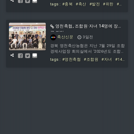
해 축산 분야 소통간담회를 개최했다. 이
tags :
#충북
#축산
#발전
#위한
#축
날 간담회에는 용미숙 충북도 농정국장과
정방향
#모색
#소통
엄주광 축산과장, 이용선 충북농협 총괄본
부장, 도내 축협 조합장들이 참석했다. 박
승서 회장은 “신용한 충북지사의 당선과
영천축협, 조합원·자녀 14명에 장학
취임을 축하
금 전달
축산신문
3일전
경북 영천축산농협은 지난 7월 29일 조합
경제사업장 회의실에서 ‘2026년도 조합원
본인 및 자녀 장학금 수여식’을 개최했다.
tags :
#영천축협
#조합원
#자녀
#14
이날 수여식에는 김진수 조합장을 비롯해
명에
#장학금
임원과 조합원, 장학생 및 학부모 등 30여
명이 참석했다. 영천축협은 늦은 나이에
배움의 길을 선택한 조합원 3명과