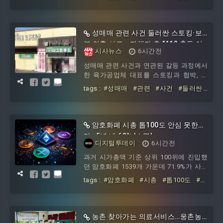
로 연결하기 위한 중앙정부와 지방정부의
키운다
#우상호
#지사
#최휘영
#장
협력이 본격적인 첫걸음을 내디뎠다.우상
관
#정책
호 강원특별자치도지사는 지난 7일, 도청
통상상담실에서 최휘영 문화체육관광부
성매매 관련 사건 둘러싼 스토킹·보
장관과 정책간담회를 갖고 문화·체육 분야
복 의혹 신고… 피해자 측 "112 출동 이
주요 현안과 협력 과제를 폭넓게 논의했
시사뉴스
6시간전
후에도 재방문·심야 협박성 문자"
다. 이날 간담회에는 양 기관 관계자들이
성매매 관련 사건과 연관된 갈등 과정에서
함께 참석해 지역 문화정책의 방향과 정부
한 육가공업체 대표를 스토킹과 협박, 모
지원 방안을 공유했다.이번 만남은 민선 9
욕 보복등 혐의에 대한 신고가 접수돼 경
기 출범 이후 중앙부처 장관의 첫 공식 방
tags :
#성매매
#관련
#사건
#둘러싼
찰이 사실관계를 확인 중인 것으로 알려졌
문이라는 점에서 의미를
#스토킹
#보복
#의혹
#신고
#피해
다. 피해 여성 측에 따르면, 경북 청도군 풍
자
#0
각면 소재 육가공업체 대표로 알려진 P씨
는 본인과의 성매매 사건으로 자수한 여성
암호화폐 시총 톱100도 안심 못한
과의 갈등 과정에서 사건과 직접적인 관련
다…5년 내 62% '소멸'
이 없는 또
디지털투데이
6시간전
과거 시가총액 기준 상위 100위에 진입했
던 암호화폐 1539개 가운데 71.9%가 사실
상 시장에서 소멸한 것으로 나타났다.6일
tags :
#암호화폐
#시총
#톱100도
#안
블록체인 매체 코인포스트에 따르면 암호
심
#못한다
#5년
#62
#소멸
화폐 분석업체 크립토랭크는 지난 4일 엑
스를 통해 이 같은 조사 결과를 공개했다.
크립토랭크는 주요 거래소에서 상장폐지
농촌 찾아가는 의료서비스…웅촌농