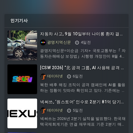
인기기사
자동차 사고, 9월 10일부터 나이롱 환자 걸러
낸다
광명지역신문
4일전
광명지역신문=이순금 기자> 국토교통부는 ｢자
동차손해배상 보장법｣ 시행령 개정안이 8월 4일
국무회의에서 의결되어 9월 10일부터 시행 예정
이라고 밝혔다.｢자동차손배법｣ 시행령 개정안은
[CSW 2026] “北 공격 그룹, AI 사용해 공격 생
일부 나이롱환자에게 과도하게 지급되었던 보험
산성 높여”
데이터넷
6일전
금 누수를 방지하기 위해 마련됐다. 이번 개정으
로 9월 10일 이후 교통사고를 당한 경상환자가 8
북한 배후 해킹 조직이 공격 캠페인에 AI를 활용
주를 초과하여 치료를 받으려면, 자동차손해배상
하는 정황이 잇따라 확인되고 있다. 기존에는 사
진흥원 내 전문 의료인의 치료 필요성 검토를 거
용하지 않던 개발 언어인 러스트로 제작된 악성
쳐야 한다. 검토 대상은 경상환자 중 염좌와 타박
코드에서 대규모언어모델 기반 개발 과정에서 생
넥써쓰, ‘원스토어’ 인수로 2분기 81억 당기순
상을 입은 환자로 한정
성되는 이모지가 발견된 것이다. 비교적 새로운
익 기록
데이터넷
5일전
언어인 러스트는 기존 보안 솔루션으로 분석과
탐지가 쉽지 않은 데다, 공격자 역시 새로운 언어
넥써쓰는 2026년 2분기 실적을 발표했다. 한국채
를 익혀 악성코드를 제작하는 데 상당한 시간이
택국제회계기준 연결 재무제표 기준 2분기 매출
필요하다. 보안 업계는 공격자들이 이러한 개발
은 약 58억 원, 영업손실은 약 53억 원이다. 당기