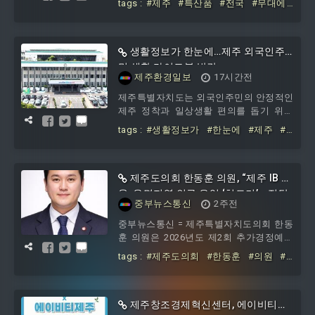
tags :
#제주
#특산품
#전국
#무대에
소기업 박람회에 오른다.제주특별자치도
#서울
#중소기업
#박람회
는 2
생활정보가 한눈에…제주 외국인주
민 생활 가이드북 발간
제주환경일보
17시간전
제주특별자치도는 외국인주민의 안정적인
제주 정착과 일상생활 편의를 돕기 위해
맞춤형 필수 정보를 담은 ‘2026 제주 외국
tags :
#생활정보가
#한눈에
#제주
#
인주민 생활 가이드북’을 발간했다고 9일
외국인주민
#생활
#가이드북
제주도의회 한동훈 의원, “제주 IB 교
육, 읍면지역 인구 유입 ‘치트키’… 전담
중부뉴스통신
2주전
조직 · 연구센터 필수”
중부뉴스통신 = 제주특별자치도의회 한동
훈 의원은 2026년도 제2회 추가경정예산
안 심사에서 제주 미래교육의 핵심 축인
tags :
#제주도의회
#한동훈
#의원
#
‘제주 IB(International Bac
제주
#IB
#교육
#읍면지역
#인구
#
유입
#치트키
제주창조경제혁신센터, 에이비티제