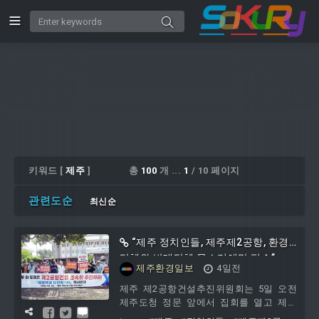
키워드 [
제주
]
총
100
개 ...
1
/ 10 페이지
관련도순
최신순
“제주 정치인들, 제주제2공항, 환경
단체와 반대단체 목소리에만 편승”
제주환경일보
4일전
제주 제2공항건설추진위원회는 5일 오전
제주도청 정문 앞에서 집회를 열고 제주
제2공항의 조속한 건설을 강력히 촉구했