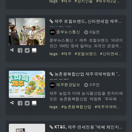
tags :
#제주
#정치인들
#제주제2공
다.위원회는 “‘제주 제2공항건설 추진위원
항
#환경단체와
#반대단체
#목소리에
회는
만
#편승
제주 로컬브랜드, 신라면세점 제주점
에서 만난다
중부뉴스통신
6일전
중부뉴스통신 = 제주 로컬브랜드 10곳이
연간 100만 명에 달하는 외국인 관광객이
찾는 신라면세점에서 팝업스토어에 참여
tags :
#제주
#로컬브랜드
#신라면세
한다. 제주 브랜드가 글로벌 소비자와 만
점
#제주점에서
나
농촌융복합산업 제주국제박람회 ‘푸
파페 제주’
제주환경일보
3주전
제주 농업과 미래 농식품산업을 한자리에
모은 농촌융복합산업 박람회 ‘푸파페 제
주’가 23일부터 26
tags :
#농촌융복합산업
#제주국제박람
회
#푸파페
#제주
KT&G, 제주 면세전용 ‘에쎄 체인지