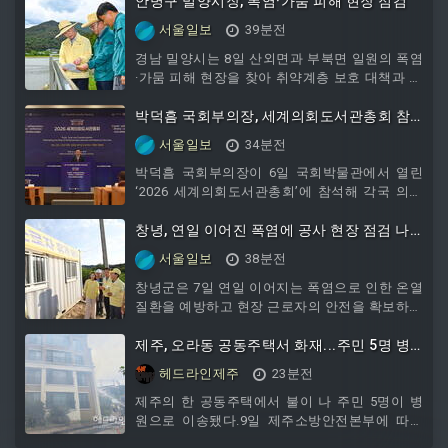
사를 실시하였다.이번 봉사활동은 군위지역자활
안병구 밀양시장, 폭염·가뭄 피해 현장 점검
센터, 어울림청년연합회, 후원회와 협력하여 기
서울일보
39분전
존 복지제도로 지원받지 못하는 사각지대 가구를
대상으로 진행하였고, 실내 청소를 통해 집 안에
경남 밀양시는 8일 산외면과 부북면 일원의 폭염
쌓인 생활쓰레기 및 폐기물을 수거하여 대상자의
·가뭄 피해 현장을 찾아 취약계층 보호 대책과 농
쾌적한 생활공간 조성을 위해 힘을 보탰다.청소
작물 피해 상황을 점검했다고 밝혔다.안 시장은
봉사 실시 전, 군위군지역사회보장협의체 분과
먼저 산외면 본촌경로당을 찾아 냉방시설 운영
박덕흠 국회부의장, 세계의회도서관총회 참
지원사업으로 폭염대비를 위한 에어컨 설치를 지
상태를 확인하고, 무더위쉼터를 이용하는 어르신
석…“AI 시대 사실 확인 중요”
서울일보
34분전
원하였다.협의
들의 건강 상태와 불편 사항을 살폈다. 이어 폭염
취약계층의 주거환경 개선을 위해 산봉우리봉사
박덕흠 국회부의장이 6일 국회박물관에서 열린
회가 세면장과 화장실을 설치하고 있는 봉사 현
‘2026 세계의회도서관총회’에 참석해 각국 의회
장을 방문해 공사 진행 상황을 점검하고 무더운
도서관 관계자들과 교류하고 환영 오찬을 주최했
날씨 속 봉사자들을 격려했다.오후에는 부북면
다.국회도서관과 국제도서관협회연맹 의회도서
창녕, 연일 이어진 폭염에 공사 현장 점검 나
전사포리의 포도 재배 농가를 찾아 지속된 폭염
관 및 조사서비스 분과가 공동 주최한 이번 총회
서
서울일보
38분전
과 가뭄
에는 35개국에서 약 120명의 의회도서관 관계자
들이 참석했다. 참가자들은 ‘진실, 신뢰, 그리고
창녕군은 7일 연일 이어지는 폭염으로 인한 온열
변화: 의회도서관 및 조사서비스의 역할 재정
질환을 예방하고 현장 근로자의 안전을 확보하기
립’을 주제로 인공지능 시대 입법활동 지원기관
위해 관내 주요 공사 현장 점검에 나섰다고 밝혔
의 역할과 공동 과제를 논의
다. 점검은 기록적인 폭염특보가 지속되는 가운
제주, 오라동 공동주택서 화재...주민 5명 병
데 옥외 작업자들의 건강 보호 조치 이행 여부를
원 이송
헤드라인제주
23분전
직접 살피고 현장의 목소리를 듣기 위해 마련됐
다.이날 성낙인 군수는 거남지구 및 도동지구 자
제주의 한 공동주택에서 불이 나 주민 5명이 병
연재해위험지구 개선지구 정비사업 현장을 방문
원으로 이송됐다.9일 제주소방안전본부에 따르
해 폭염 예방 5대 수칙 준수 여부와 안전 위험요
면, 이날 오후 1시 36분쯤 제주시 오라이동에 위