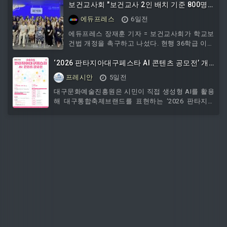
시간을 줄이고 생산성을 높이기 위해 AI를 적극
순이익은 약 81억 원으로, 원스토어 인수로 발생
보건교사회 "보건교사 2인 배치 기준 800명
활용하는 것으로 분석하고 있다.카스퍼스키
한 이익 157억원이 반영됐다.상반기 누계 매출액
으로 낮춰라"
에듀프레스
6일전
은 174억2000만원으로 전년 동기 대비 9.4% 늘
었고, 당기순이익은 50억원으로 전년 동기 대비
에듀프레스 장재훈 기자 = 보건교사회가 학교보
흑자 전환했다. 2분기부터 원체인 2.0 업그레이
건법 개정을 촉구하고 나섰다. 현행 36학급 이상
드 이후 넥써쓰가 직접 밸리데이터로 네트워크
에서만 허용되는 보건교사 2인 배치 기준을 학생
운영에 참여하면서 플랫폼 매출이 큰 폭으로 증
‘2026 판타지아대구페스타 AI 콘텐츠 공모전’ 개
수 800명 이상으로
가했고, 네
최
프레시안
5일전
대구문화예술진흥원은 시민이 직접 생성형 AI를 활용
해 대구통합축제브랜드를 표현하는 ‘2026 판타지아
대구페스타 AI 콘텐츠 공모전’을 개최한다. 이번 공모
전은 8월 3일~9월 11일까지 진행되며, 대구의 문화와
축제에 관심 있는 대한민국 국민이라면 누구나 개인
또는 팀으로 참여할 수 있다. 공모 분야는 △AI 로고송
△AI 숏폼 △AI 이미지(포스터·웹