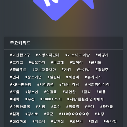
주요키워드
#마산합포구
#지방자치단체
#가스사고 예방
#어떻게
#그리고
#필요하다
#비교해
#말아야
#콘서트
#클라우드
#교보교육재단
#자진
#난개발
#홍성주
#인사
#중소기업
#열린다
#하정미
#큐라티스
#KB국민은행
#시정명령
#개최⋯대상
#국회의장‧여야
#포함
#청소년
#연결해
#제안한
#달리
#배울
#대학
#무선
#1000℃까지
#사람․친환경․연계체계
#수행하도록
#시장
#교수
#퍼블릭
#공개
#확대를
#칠곡
#경사로
#국군
#110������
#회장
#점검하고
#디즈니
#맡겨선
#고유의
#안녕
#증가한