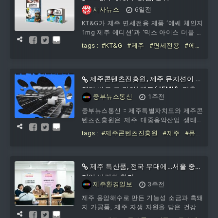
1mg·믹스 아이스 더블’ 출시
시사뉴스
6일전
KT&G가 제주 면세전용 제품 ‘에쎄 체인지
1mg 제주 에디션’과 ‘믹스 아이스 더블 제
주 바캉스 에디션’ 총 2종을 제주공항 JDC
tags :
#KT&G
#제주
#면세전용
#에
면세점에 3일 출시한다. ‘에쎄 체인지 1mg
쎄
#체인지
#1mg
#믹스
#아이스
#
제주 에디션’과 ‘믹스 아이스 더블 제주 바
더블
캉스 에디션’의 패키지 디자인은 제주도의
대표적인 상징물인 돌하르방을 모티브로
제주콘텐츠진흥원, 제주 뮤지션이 원
여름 휴가철을 맞이한 제
했던 바로 그 강의! 제뮤(JEMU), 맞춤
중부뉴스통신
1주전
형 ‘실전 믹싱 마스터클래스’ 참가자 모
중부뉴스통신 = 제주특별자치도와 제주콘
집
텐츠진흥원은 제주 대중음악산업 생태계
조성과 제주 뮤지션의 창작 역량 강화를
tags :
#제주콘텐츠진흥원
#제주
#뮤지
위해 '2026 제뮤아카데미 정규과정 – 실전
션이
#원했던
#바로
#강의
#제뮤
(JEMU)
#맞춤형
#실전
#믹싱
제주 특산품, 전국 무대에…서울 중소
기업 박람회 참가
제주환경일보
3주전
제주 용암해수로 만든 기능성 소금과 흑돼
지 가공품, 제주 자생 자원을 담은 건강식
품이 이달 서울에서 열리는 전국 규모 중