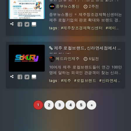
주와 제주 웰니스 브랜드 판로 확대 나
중부뉴스통신
2주전
선다
중부뉴스통신 = 제주창조경제혁신센터는
제주 로컬기업의 판로 확대와 브랜드 경쟁
력 강화를 위해 에이비티제주와 함께 '제
tags :
#제주창조경제혁신센터
#에이비
주 로
티제주와
#제주
#웰니스
#브랜드
#판
로
#확대
제주 로컬브랜드, 신라면세점에서 관
광객 만난다
헤드라인제주
6일전
10여개 제주 로컬브랜드들이 연간 100만
명에 달하는 외국인 관광객이 찾는 신라면
세점에서 팝업스토어를 열고 해외 시장성
tags :
#제주
#로컬브랜드
#신라면세점
을 검증한다.제주특별자치도와 제주창조
에서
#관광객
경제혁신센터, 신라면세점 제주점은 3일
부터 15일까지 13일간 신라면세점 제주점
2층에서 ‘제주 로컬브랜드×신라면세점 팝
1
2
3
4
5
»
업스토어’를 운영한다.공모와 전문가 심사
를 거쳐 선정된 식음료·뷰티·라이프스타일
분야 제주 로컬기업 10개 사가 참여해 국
내외 관광객에게 제주만의 브랜드와 이야
기를 소개한다.제주도와 제주창조경제혁