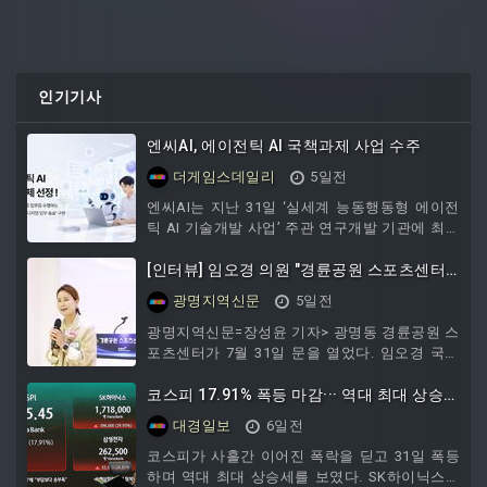
인기기사
엔씨AI, 에이전틱 AI 국책과제 사업 수주
더게임스데일리
5일전
엔씨AI는 지난 31일 ‘실세계 능동행동형 에이전
틱 AI 기술개발 사업’ 주관 연구개발 기관에 최종
선정됐다고 밝혔다.이 사업은 과학기술정통신부
와
[인터뷰] 임오경 의원 "경륜공원 스포츠센터
개관...문화·스포츠 콤플렉스 조성하겠다"
광명지역신문
5일전
광명지역신문=장성윤 기자> 광명동 경륜공원 스
포츠센터가 7월 31일 문을 열었다. 임오경 국회
의원은 사업 초기부터 사업준비금 승인과 개발제
한구역 관리계획 변경을 지원하며 사업 추진의
코스피 17.91% 폭등 마감··· 역대 최대 상승률
기반을 마련했다. 임 의원은 이번 개관을 시작으
·상승폭 경신
대경일보
6일전
로 경륜장 일대를 시민 중심의 문화·스포츠 공간
으로 발전시키겠다는 구상을 밝혔다. 다음은 임
코스피가 사흘간 이어진 폭락을 딛고 31일 폭등
오경 의원과의 일문일답이다. Q. 경륜공원 스포
하며 역대 최대 상승세를 보였다. SK하이닉스는