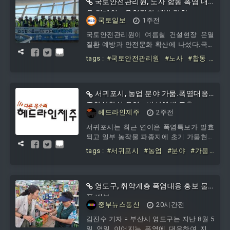
지역과 차량 접근이 어려운 농경지 등을
국토안전관리원, 노사 합동 폭염 대
중심으로 예찰 활동을 펼치고 있다. 이들
응 캠페인… 온열질환 예방 강화
국토일보
1주전
은 드론에 장착한 음향장치로 농업인들에
게 폭염 시간대 야외 작업 자제를 안내하
국토안전관리원이 여름철 건설현장 온열
고, 현장에서 얼음물을 배부하면서 안전
질환 예방과 안전문화 확산에 나섰다.국토
확보를 위한 현장 대응을 강화하고 있다.
안전관리원은 전북 부안군에 위치한 새만
tags :
#국토안전관리원
#노사
#합동
시 관계자는 “드론을 활용한 선제적 예찰
금동진대교 현장에서 노사 합동 폭염대응
#폭염
#대응
#캠페인
#온열질환
#예
로 폭염 사각지
캠페인을 개최했다고 오늘 밝혔다.이번 행
방
사는 여름철 폭염이 일상화됨에 따라 현장
근로자의 안전한 작업장 조성을 위해 마련
서귀포시, 농업 분야 가뭄.폭염대응
됐다. 행사에는 박창근 원장을 비롯한 노
종합상황실 운영...비상체계 구축
헤드라인제주
2주전
동조합, 현장 근로자, 협력업체 직원 등 30
여 명이 참여했다.관리원은 행사에서 기관
서귀포시는 최근 연이은 폭염특보가 발효
장 안전메세지 전달, 온열질환 예방 교육,
되고 일부 농작물 파종지에 초기 가뭄현상
작업중지권 교육, 폭염대응 훈련, 합동안
등이 예상됨에 따라 농업분야 폭염·가뭄
tags :
#서귀포시
#농업
#분야
#가뭄
전보건점검 순으로 진행했다
피해 최소화를 위해 총력을 기울인다.서귀
#폭염대응
#종합상황실
#운영
#비상
포시는 20일부터 폭염 및 가뭄 상황 종료
체계
시 까지 친환경농정과에 ‘농업분야 가뭄·
폭염대응 종합상황실’을 설치·운영해 대농
영도구, 취약계층 폭염대응 홍보 물
민 행동요령 전파 및 농업현장 예찰 활동
품 배부
중부뉴스통신
20시간전
을 강화하고 있다.또, 상황별 신속한 대처
를 위해 관련기관 및 농업인·품목별 단체
김진수 기자 = 부산시 영도구는 지난 8월 5
등과 면밀한 협조체계를 구축한다.서귀포
일 연일 이어지는 폭염에 대응하여 지역