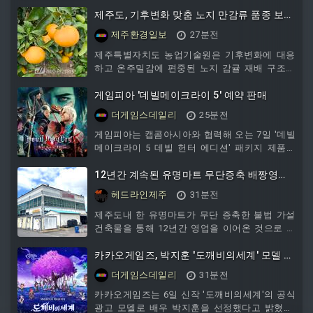
린지’의 수상작을 발표했다.지난 6월부터 시작된
‘
제주도, 기후변화 맞춤 노지 만감류 품종 보급
나선다
제주환경일보
27분전
제주특별자치도 농업기술원은 기후변화에 대응
하고 온주밀감에 편중된 노지 감귤 재배 구조를
다변화하기 위해 노지재배용 유망 만감류 신품종
1종의 품종보호 출원을 추진
게임피아 '데빌메이크라이 5' 예약 판매
더게임스데일리
25분전
게임피아는 캡콤아시아와 협력해 오는 7일 '데빌
메이크라이 5 데빌 헌터 에디션' 패키지 제품의
예약 판매를 실시한다고 6일 밝혔다. 이 작품은
한국
12년간 계속된 유명마트 무단증축 배짱영
업...행정도 수상하다
헤드라인제주
31분전
제주도내 한 유명마트가 무단 증축한 불법 가설
건축물을 통해 12년간 영업을 이어온 것으로 드
러나 논란이 커지고 있는 가운데, 그동안 소극적
인 대응으로 일관해 온 행정당국이 최근에는 관
카카오게임즈, 박지훈 '도깨비의세계' 모델 발
련 정보를 숨기기에 급급한 모습을 보이면서 의
탁
더게임스데일리
31분전
구심을 키우고 있다.특히 제주시 관계부서는 해
당 업체에 대해 사실상 유일한 행정처분인 이행
카카오게임즈는 6일 신작 '도깨비의세계'의 공식
강제금을 부과하고도, 부과 금액 등 기본적인 정
광고 모델로 배우 박지훈을 선정했다고 밝혔다.