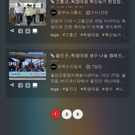
고흥군, 폭염대응 축산농가 현장점검
및 애로사항 청취
중부뉴스통신
21시간전
문음미 기자 = 고흥군은 연일 이어지는 폭
염으로 인한 축산농가 피해를 최소화하기
위해 지난 4일 공영민 군수가 직접 포두면
tags :
#고흥군
#폭염대응
#축산농가
축산농가
#현장점검
#애로사항
울진군, 폭염대응 생수 나눔 캠페인
전개
경북도민일보
7일전
울진군종합자원봉사센터는 지난 27일 울
진읍 바지게시장에서 울진군 재난대응 전
문 자원봉사단과 함께 여름철 폭염으로 인
tags :
#울진군
#폭염대응
#생수
#나
한 온열질환 예방과 군민 안전의식을 높이
눔
#캠페인
기 위해
1
2
3