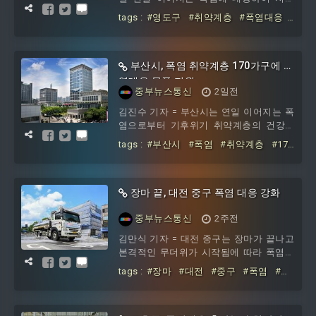
시 관계자는 “농업인들은 언론 등을 통해
내 기후위기 취약계층의 건강 위험을 최소
tags :
#영도구
#취약계층
#폭염대응
기상 상황을 수시로 확인하고 농작업 중
화하고
#홍보
#물품
규칙적인 수분 섭취
부산시, 폭염 취약계층 170가구에 폭
염대응 물품 지원
중부뉴스통신
2일전
김진수 기자 = 부산시는 연일 이어지는 폭
염으로부터 기후위기 취약계층의 건강과
안전을 보호하기 위해 오늘부터 오는 8월
tags :
#부산시
#폭염
#취약계층
#170
2
가구에
#폭염대응
#물품
장마 끝, 대전 중구 폭염 대응 강화
중부뉴스통신
2주전
김만식 기자 = 대전 중구는 장마가 끝나고
본격적인 무더위가 시작됨에 따라 폭염대
응 T/F와 폭염종합지원상황실 운영을 한
tags :
#장마
#대전
#중구
#폭염
#대
층 강화한다고 밝혔다.
응