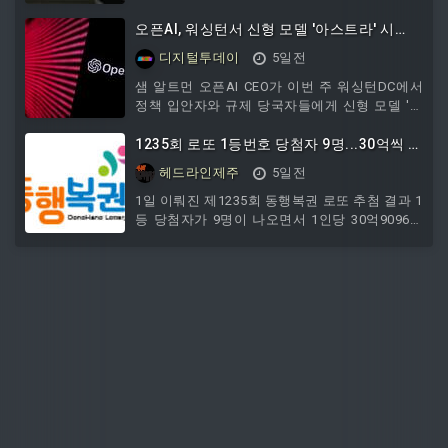
츠센터가 드디어 문을 열었습니다. 소감부터 말
사상 첫 상한가로 거래를 마쳤다.국내 증시 강세
씀해 주시죠.광명시민 여러분께 정말 반가운 소
는 미국 빅테크 기업들의 호실적으로 AI 투자 확
오픈AI, 워싱턴서 신형 모델 '아스트라' 시
식을 전하게 되어 기쁩니다. 오랫동안 기다려온
대에 대한 믿음이 회복된 데다, 코스피가 대대적
연..."다수 에이전트 장시간 함께 작동"
디지털투데이
5일전
경륜공원 스포츠센터가 마침내 문을
조정을 거치며 역사적 저평가 구간에 진입해 저
가 매수세가 유입된 영향으로 풀이된다.이날 코
샘 알트먼 오픈AI CEO가 이번 주 워싱턴DC에서
스피는 전날보다 1001.89포인트 오른 6595.45로
정책 입안자와 규제 당국자들에게 신형 모델 '아
장을 마감하며 역대 최대 상승률과 상승폭을 동
스트라'를 시연했다고 디인포메이션이 소식통 3
시에 기록했다. 전날 5593.56에서 하루 만에
명을 인용해 31일 보도했다.보도에 따르면 오픈
1235회 로또 1등번호 당첨자 9명...30억씩 배
1000포인트 넘게 오른 것으로 하루 기준
AI는 아스트라가 여러 에이전트를 장시간 함께
당
헤드라인제주
5일전
돌려 프로젝트나 고난도 수학 문제 같은 특히 어
려운 과제를 풀어내는 능력을 갖췄다고 강조했
1일 이뤄진 제1235회 동행복권 로또 추첨 결과 1
다. 아스트라는 솔, 테라, 루나에 이어 오픈AI가
등 당첨자가 9명이 나오면서 1인당 30억9096만
새로 선보이는 모델군이 된다.출시 시기는 아직
1625원씩 받게 됐다. 추첨결과 1등 당첨번호는
알려지지 않았다. GPT-6로 명명할지 GPT-5.7 같
'6, 7 ,11, 15, 39, 43'으로 결정됐다. 2등 보너스번
은 GPT-5 계열
호는 '20'.5개 번호와 보너스 숫자를 맞힌 2등은
82명이 나오면서 1인당 각각 5654만1981원씩
받게 됐다.5개 번호를 맞힌 3등은 2859명으로
162만1701원씩 지급된다.4개 번호를 맞힌 4등은
15만4048명, 3개 숫자를 맞혀 고정 당첨금 5000
원을 받는 5등은 258만5719