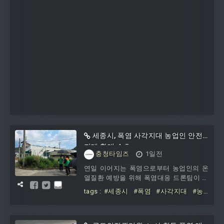
세종시, 폭염 사각지대 농업인 안전
지대 확대 수호
충청타임즈
1일전
연일 이어지는 폭염으로부터 농업인의 온
열질환 예방을 위해 폭염대응 드론팀이 운
영중이다. 5일 세종시에 따르면 폭염대응
tags :
#세종시
#폭염
#사각지대
#농
드론팀은 청년자율방재단 드론 자격 보유
업인
#안전지대
#확대
자 11명으로 구성됐으며, 매주 주말마다
지역자율방재단연합회와 함께 폭염 취약