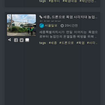
tags :
#충주시
#폭염대응
#재난안전대
‘폭염대응 재난안전대책본부’를 가동하고
책본부
본격적인 비상근무 체제에 돌입했다고 밝
혔다.시에 따르면 최근 10년간 충주지역의
여름철 평균 기온이 지속적으로 상승하고
세종, 드론으로 폭염 사각지대 농업
있으며, 특히 지난해 폭염일수가 30일을
인 안전 지킨다
서울일보
20시간전
기록하는 등 폭염의 빈도와 강도가 강해짐
에 따라 시민의 생명과 재산을 보호하기
세종특별자치시가 연일 이어지는 폭염으
위한 강력한 예방대책이 요구돼 왔다.대책
로부터 농업인의 온열질환 예방을 위해 폭
본부는 폭염특보 상황을 실시간으로 모니
염대응 드론팀을 운영하고 있다고 5일 밝
tags :
#세종
#드론으로
#폭염
#사각
터링하고 인명 및 재산피해 예방을 위한
혔다.폭염대응 드론팀은 청년자율방재단
지대
#농업인
#안전
선제적
드론 자격 보유자 11명으로 구성됐으며,
매주 주말마다 지역자율방재단연합회와
함께 폭염 취약지역과 차량 접근이 어려운
농경지 등을 중심으로 예찰 활동을 펼치고
있다.이들은 드론에 장착한 음향장치로 농
업인들에게 폭염 시간대 야외 작업 자제를
안내했다.또한, 현장에서 얼음물을 배부하
면서 안전 확보를 위한 현장 대응을 강화
했다.시 관계자는 “드론을 활용한 선제적