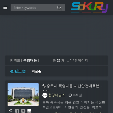
키워드 [
폭염대응
]
총
25
개 ...
1
/ 3 페이지
관련도순
최신순
충주시 폭염대응 재난안전대책본부
가동
충청타임즈
3주전
충북 충주시는 최근 연일 이어지는 극심한
폭염으로부터 시민들의 안전을 확보하기
위해 지난 13일부터 폭염 상황 해제시까지