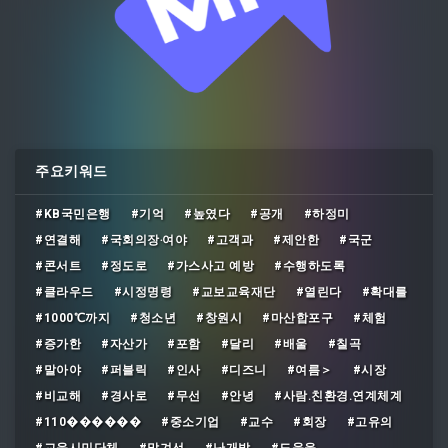
주요키워드
#KB국민은행
#기억
#높였다
#공개
#하정미
#연결해
#국회의장‧여야
#고객과
#제안한
#국군
#콘서트
#정도로
#가스사고 예방
#수행하도록
#클라우드
#시정명령
#교보교육재단
#열린다
#확대를
#1000℃까지
#청소년
#창원시
#마산합포구
#체험
#증가한
#자산가
#포함
#달리
#배울
#칠곡
#말아야
#퍼블릭
#인사
#디즈니
#여름＞
#시장
#비교해
#경사로
#무선
#안녕
#사람․친환경․연계체계
#110������
#중소기업
#교수
#회장
#고유의
#교육시민단체
#맡겨선
#난개발
#도움을