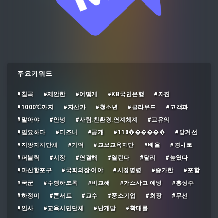
주요키워드
#칠곡
#제안한
#어떻게
#KB국민은행
#자진
#1000℃까지
#자산가
#청소년
#클라우드
#고객과
#말아야
#안녕
#사람․친환경․연계체계
#고유의
#필요하다
#디즈니
#공개
#110������
#맡겨선
#지방자치단체
#기억
#교보교육재단
#배울
#경사로
#퍼블릭
#시장
#연결해
#열린다
#달리
#높였다
#마산합포구
#국회의장‧여야
#시정명령
#증가한
#포함
#국군
#수행하도록
#비교해
#가스사고 예방
#홍성주
#하정미
#콘서트
#교수
#중소기업
#회장
#무선
#인사
#교육시민단체
#난개발
#확대를