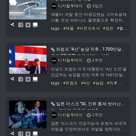
성이
스마트글래스로 부활
디지털투데이
5일전
애플이 개발 중인 비증강현실 스마트글래
스를 건강·피트니스 플랫폼으로 확장하는
방안을 추진하고 있다. 다만 이런 기능은
tags :
#애플
#비전프로서
#접은
#헬
내년 출시 가능성이 거론되는 1세대 제품
스
#전략
#스마트글래스로
이 아니라 이후 모델에서 본격화할 가능성
이 크다.2일 IT매체 나인투파이브맥에 따
르면, 블룸버그의 마크 거먼은 애플이 차
트럼프 '4선' 농담 직후…1700만달러
기 스마트글래스를 또 다른 건강 플랫폼으
규모 TRUMP 토큰 거래소 이동
디지털투데이
2주전
로 만드는 방향을 검토하고 있다고 전했
다.애플은 앞서 비전프로를 건강 플랫폼으
도널드 트럼프 미국 대통령이 '4선 도전'을
로 활용하는 방안도 검토한 바 있다. 당시
언급하는 농담을 던진 직후 약 1691만달러
에는 헤드셋에서 피트니스+ 애플리케이
규모의 TRUMP 토큰이 거래소로 이동한
tags :
#트럼프
#4선
#농담
#직후
정황이 포착됐다. 실제 매도가 이뤄졌는지
#1700만달러
#규모
#TRUMP
#토큰
는 확인되지 않았지만, 프로젝트 연계 물
#거래소
량이 시장에 유입될 가능성이 다시 부각되
면서 투자자들의 경계감이 커지고 있다.25
일론 머스크 "AI, 인류 통제 벗어난
일 블록체인 매체 크립토슬레이트에 따르
다…그래도 멈추면 안돼"
디지털투데이
2주전
면, TRUMP 프로젝트와 연계된 지갑은 최
근 1084만 TRUMP를 이동시켰다. 해당 물
일론 머스크가 인공지능과 로봇의 파국적
량은 암호화폐 수탁사 비트고를 거쳐 거래
위험을 인정하면서도 개발을 멈춰서는 안
소로 향할 가능성이 제기됐다.
된다는 입장을 밝혔다.23일 비즈니스인사