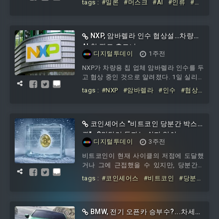
tags :
#일론
#머스크
#AI
#인류
#통
이더에 따르면, 일론 머스크는 AI와 로봇이
제
#벗어난다
#그래도
#멈추면
#안
초래할 가능성이 가장 큰 미래로 모두의
돼
풍요를 제시했다.일론 머스크는 재니 민턴
베도스 이코노미스트 편집장과의 인터뷰
NXP, 암바렐라 인수 협상설…차량용
에서 AI와 로봇이 재앙적인 결과를 초래할
AI 칩 판도 흔드나
디지털투데이
1주전
가능성이 0은 아니라고 말했다. 다만 AI와
로봇 발전의 흐름을 실제로 멈출 방법은
NXP가 차량용 칩 업체 암바렐라 인수를 두
보이지 않으며, 설령 멈춤 버튼이 있더라
고 협상 중인 것으로 알려졌다. 1일 실리콘
도
앵글에 따르면 다른 업계 기업들도 인수전
tags :
#NXP
#암바렐라
#인수
#협상
에 뛰어들 가능성이 있다.구체적인 협상
설
#차량용
#AI
#판도
조건과 암바렐라의 희망 매각 가격은 공개
되지 않았다. 암바렐라는 인수설이 나오기
전 약 32억5000만달러의 시가총액을 기록
코인셰어스 "비트코인 당분간 박스
했으며, 관련 소식 이후 주가가 16% 올랐
권"…8만달러 돌파는 쉽지 않아
디지털투데이
3주전
다. 실제 인수 제안이 나오면 기업가치는
이보다 더 높게 평가될 가능성이 있다.네
비트코인이 현재 사이클의 저점에 도달했
덜란드에 본사를 둔 NXP는 세계 주요 차량
거나 그에 근접했을 수 있지만, 당분간은
용 반도체 공급업체다. 이 회사 칩은 차량
뚜렷한 상승보다 박스권 흐름이 이어질 가
tags :
#코인셰어스
#비트코인
#당분
인
능성이 제기됐다. 18일 블록체인 매체 코
간
#박스권
#8만달러
#돌파는
#쉽지
인포스트에 따르면 코인셰어스 리서치 책
임자 제임스 버터필은 17일 공개한 보고서
에서 금융정책 전망에 큰 변화가 없는 한
BMW, 전기 오픈카 승부수?...차세대