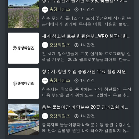
성구 등에 따르면 전날 오후 11시 34분쯤 매호동
청주 무심천에 펼쳐진 보랏빛 꽃물결⋯ 여름
의 한 아파트 단지 전체에 정전이 발생했다. 신고
꽃정원 눈길
충청타임즈
1시간전
를 접수한 한국전력공사는 긴급 복구에 나서 이
날 오전 5시 40분쯤 복구를 마쳤다. 한전 관계자
청주 무심천 롤러스케이트장 꽃정원에 식재한 숙
는 “아파트 내 수전설비가 고장 나 정전이 발생한
근버베나가 만개해 무더운 여름, 시원한 보랏빛
것으로 파악됐다”고 설명했다. 전날 대구의 낮 최
꽃물결을 선보이고 있다.청주시에 따르면 숙근버
고기온은 37.4도까지 치솟아 한때 폭염중대경보
베나는 6월부터 10월까지 연한 보라색 꽃이 공
세계 청소년 로봇 한판승부…WRO 한국대회
가 내려졌고, 밤에도 기온이 떨어지지 않는 열대
모양으로 피어나는 다년생 관상식물이다.일년생
청주서 개막
충청타임즈
1시간전
야가 이
버베나와 달리 여름부터 가을까지 오랫동안 꽃을
감상할 수 있으며 벌과 나비 등 수분매개곤충을
전 세계 청소년들이 로봇 설계와 프로그래밍 실
유인하는 대표적인 식물로도 알려져 있다.롤러스
력을 겨루는 ‘2026 월드로봇올림피아드 한국대
케이트장 꽃정원은 약 2000㎡ 규모로 조성됐으
회’가 8일 청주오스코에서 개막했다.9일까지 이
며, 현재 7만여본의 숙근버베나와 분홍빛 가우라
틀간 열리는 이번 대회에는 중국과 일본, 홍콩 등
청주시, 청년 취업 증명사진 무료 촬영 지원
가 함께 만개해 다채로운 여름 풍경을 연출하고
7개국 41개 팀 200여명의 국제대표단과 전국
충청타임즈
1시간전
있다.이에 따라
262개 팀이 참가한다.국내 참가 규모는 학생 656
명과 코치 262명, 학부모 약 900명 등 1800여 명
청주시는 취업을 준비하는 지역 청년들의 구직
으로 국제대표단 포함해 2000여명이 청주를 찾
비용 부담을 덜기 위해 오는 12월까지 무료 취업
는다.올해로 23회째를 맞은 WRO 한국대회는 로
증명사진 촬영을 지원한다.이번 프로그램은 지난
봇과 프로그래밍을 활용해 청소년들의 창의성과
3일 청주시 청년센터 청년뜨락5959가 지역 사진
충북 물놀이장·바닥분수 20곳 안과질환 바이
문제해결 능력 등을 겨루는 대
관인 김팔팔사진관과 체결한 업무협약에 따른 것
러스 ‘불검출’
충청타임즈
1시간전
으로, 청주지역 청년을 대상으로 매월 10명씩 50
명을 지원한다.청주에 거주하는 19세 이상 39세
충북지역 물놀이장과 바닥분수 등 공원 수경시설
이하 청년이면 신청할 수 있으며, 청년뜨락5959
에 안과 감염병 원인 바이러스가 검출되지 않는
누리집에서 접수한다. 매월 1일 선착순 10명을
것으로 나타났다.8일 충북보건환경연구원에 따