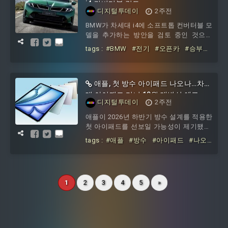
비트코인이 8만달러를 넘기 어렵다고 분
i4 컨버터블 검토
디지털투데이
2주전
석했다.제임스 버터필은 미국 연방준비제
도가 당장 금리 인하에 나설 가능성이 낮
BMW가 차세대 i4에 소프트톱 컨버터블 모
고, 향후 통화정책은 거시경제 악화 정도
델을 추가하는 방안을 검토 중인 것으로
에 크게 좌우될 것이라고 짚었다. 월간 미
알려졌다.27일 전기차 전문매체 인사이드
tags :
#BMW
#전기
#오픈카
#승부수
국 고용지표나 소비자물가지
EVs에 따르면, 이 모델이 실제 출시되면
#차세대
#i4
#컨버터블
동급에서 보기 드문 전기 컨버터블이 될
가능성이 크다.핵심은 BMW가 차세대 전
기차 플랫폼인 '노이어 클라쎄' 기반 i4 라
애플, 첫 방수 아이패드 나오나…차세
인업을 쿠페에 그치지 않고 오픈톱 모델까
대 아이패드 미니 10월 대변신 예고
디지털투데이
2주전
지 확대할 가능성이 있다는 점이다. 차세
대 BMW i4 쿠페의 내부 코드명은 NA2, 컨
애플이 2026년 하반기 방수 설계를 적용한
버터블은 NA3로 거론된다. 함께 언급된 차
첫 아이패드를 선보일 가능성이 제기됐다.
세대 BMW i3의 코드명은
대상은 차세대 아이패드 미니로, OLED 디
tags :
#애플
#방수
#아이패드
#나오
스플레이와 A19 프로 칩을 탑재하는 동시
나
#차세대
#미니
#10월
#대변신
에 아이패드 최초로 방수 기능을 갖춘 모
델이 될 수 있다는 전망이 나온다.27일 온
라인 매체 기가진에 따르면, 애플은 2026
1
2
3
4
5
»
년 10월께 차세대 아이패드 미니를 출시할
것으로 예상되며, 이 제품에는 방수 설계
가 적용될 가능성이 거론되고 있다.지금까
지 애플은 공식적인 방수 등급을 받은 아
이패드를 출시한 적이 없다. 기존