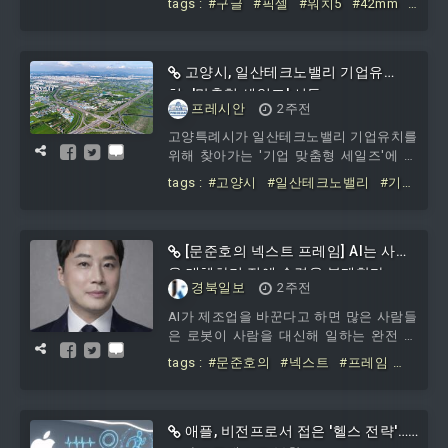
tags :
#구글
#픽셀
#워치5
#42mm
#
폰 사전 주문을 8월 12일부터 시작한다고
모델
#가격
#인상설
공식 확인했고, 픽셀 워치 5도 같은 일정에
맞춰 함께 나올 가능성이 제기됐다. 현재
까지 나온 픽셀 워치 5 관련 정보는 모두
고양시, 일산테크노밸리 기업유
공식 발표 전 유출 내용이다. 다만 지난해
치…'맞춤형 세일즈' 시동
프레시안
2주전
메이드 바이 구글 행사가 8월 20일 열렸고,
올해도 비슷한 시기에 신제품 공개가 이뤄
고양특례시가 일산테크노밸리 기업유치를
질 가능성이 거론된다.유출 렌더상 외형은
위해 찾아가는 '기업 맞춤형 세일즈'에 나
픽셀 워치 4와 매우 비슷하다
섰다. 시는 28일 성장 가능성이 높은 수도
tags :
#고양시
#일산테크노밸리
#기업
권 서북부 주요 공장 등록기업 92개사에
유치
#맞춤형
#세일즈
일산테크노밸리의 입지경쟁력과 투자지원
제도를 담은 시장 명의의 투자제안서를 발
송했다고 밝혔다. 이번 투자제안은 기업의
[문준호의 넥스트 프레임] AI는 사람
자발적인 분양 신청을 기다리는 기존 방식
을 대체하기 전에 숙련을 복제한다
경북일보
2주전
에서 벗어나, 투자 가능성이 있는 기
AI가 제조업을 바꾼다고 하면 많은 사람들
은 로봇이 사람을 대신해 일하는 완전 자
동화 공장을 먼저 떠올린다. 하지만 실제
tags :
#문준호의
#넥스트
#프레임
산업 현장에서 먼저 일어날 변화는 조금
#AI는
#사람을
#대체하기
#전에
#숙
다를 가능성이 높다.AI는 처음부터 사람을
련을
없애기보다 숙련자의 경험과 노하우를 소
프트웨어로 복제하는 것부터 시작할 가능
애플, 비전프로서 접은 '헬스 전략'…