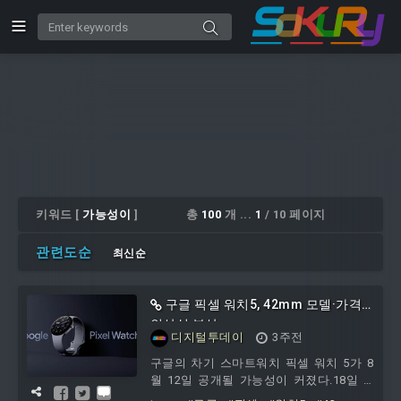
키워드 [
가능성이
]
총
100
개 ...
1
/ 10 페이지
관련도순
최신순
구글 픽셀 워치5, 42mm 모델·가격
인상설 부상
디지털투데이
3주전
구글의 차기 스마트워치 픽셀 워치 5가 8
월 12일 공개될 가능성이 커졌다.18일 IT
매체 테크레이더에 따르면 구글은 새 픽셀