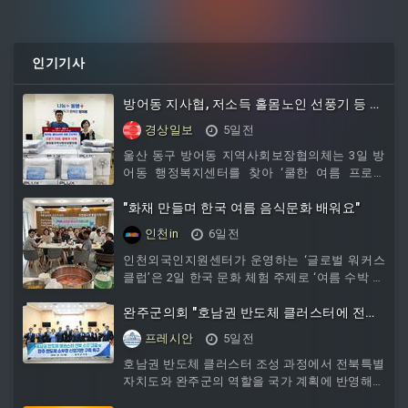
인기기사
방어동 지사협, 저소득 홀몸노인 선풍기 등 지
원
경상일보
5일전
울산 동구 방어동 지역사회보장협의체는 3일 방
어동 행정복지센터를 찾아 ‘쿨한 여름 프로젝
트’의 일환으로 관내 저소득 홀몸노인을 위한 선
풍기 20대와 쿨 베개 10개를 전달했다.
"화채 만들며 한국 여름 음식문화 배워요"
인천in
6일전
인천외국인지원센터가 운영하는 ‘글로벌 워커스
클럽’은 2일 한국 문화 체험 주제로 ‘여름 수박 화
채 만들기’ 활동을 진행했다.이날 참가한 17명의
외국인들은 직접 화채를 만들고 한국의 여름 먹
완주군의회 "호남권 반도체 클러스터에 전북
거리를 체험하는 시간을 가지며 회원 간 친목과
역할 반영해야"…정부에 촉구
프레시안
5일전
유대감을 다졌다.인천외국인지원센터는 주제별,
비자별, 국적별로 구성된 총 12개 팀의 글로벌 동
호남권 반도체 클러스터 조성 과정에서 전북특별
아리를 운영하고 있다. 외국인 주민들이 공통의
자치도와 완주군의 역할을 국가 계획에 반영해야
관심사와 문화적 배경을 바탕으로 교류하고 소통
한다는 목소리가 완주군의회에서 나왔다. 완주군