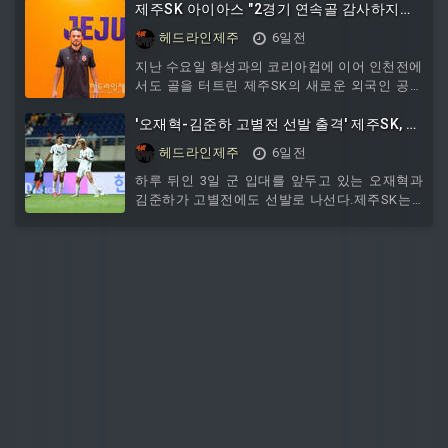
할 수 있도록 지원하고 있다.현재 네팔, 방글라데
의회는 3일 열린 제302회 임시회 제3차 본회의에
제주SK 아이아스 "2경기 연속골 감사하지
시, 러시아, 필리핀 등 11개국 출신 외국인 주민
서 최광호 의원이 대표 발의한 '호남권 반도체 클
만...팀의 경기 결과가 아쉬워"
헤드라인제주
6일전
100여 명이
러스터 전북 소외 대응 및 완주 반도체 소부장 산
업기반 구축 촉구 결의안'을 채택했다. 최 의원은
지난 수요일 화성과의 코리아컵에 이어 인천전에
정부가 추진 중인 호남
서도 골을 터트린 제주SK의 새로운 외국인 공격
수 아이아스가 2일 "오늘까지 두 경기 연속해서
골을 기록하고 있다는 건 정말 감사한 일이지만
'오재혁-김준하 고별전 선발 출격' 제주SK, 인
승점 3점 가져오지 못해 더욱 더 아쉽게 느껴지
천전 선발 라인업 발표
헤드라인제주
6일전
는 것 같다"고 말했다.아이아스는 이날 인천과의
홈경기 후 와의 인터뷰에서 이같이 말했다.그는
하루 뒤인 3일 군 입대를 앞두고 있는 오재혁과
경기 소감으로 "정말 어려운 경기였다고 생각한
김준하가 고별전에도 선발로 나선다.제주SK는 3
다"며 "전체적으로 봤을 때는 나쁘지 않은 경기
일 오후 7시 30분 제주월드컵경기장에서 열리는
를 펼쳤다고 생각은 한다. 하지만 약간의 아쉬운
하나은행 K리그1 2026 21라운드 인천유나이티
부분들이 있었기 때문에 승점 3점을 가져오지 못
드와의 홈경기를 앞두고 선발 라인업을 발표했
한 것 같
다.제주SK는 김동준 골키퍼가 골문을 지키고 김
륜성, 세레스틴, 토비아스, 유인수, 오재혁, 이탈
로, 네게바, 박창준, 김준하, 김신진이 선발로 나
선다.대기 명단에는 안찬기 키퍼, 권기민, 정운,
박민재, 조인정, 장민규, 최병욱, 강동휘, 아이아
스.눈에 띄는 이름은 단연코 김동준이다. 김동준
은 지난