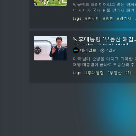
를 취득하는 두 건에 대한 기업결
잉글랜드 프리미어리그 명문 맨체
을 최종 승인했다고 밝혔다. 코레
터 시티가 국내 팬들 앞에서 화려
과 SR은 모두 정부가 단독으로 지
공격력을 선보였다. 전반에만 세 
tags :
#맨시티
#방한
#경기서
하는 공기업이다. 코레일은 2005
을 몰아치며 K리그1 올스타를 제
화력쇼
#K리그에
한국철도공사법에 따라 정부 100
하고 방한 경기를 승리로 장식했다
출자로 설립됐고, 2013년
맨시티는 5일 서울월드컵경기장
李대통령 "부동산 해결,
서 열린 2026 쿠팡플레이 시리즈 
경기에서 팀 K리그를 3-1로 꺾었다
공급량과 속도가 생명"
대경일보
4일전
엔초 마레스카 감독은 친선경기임
도 필 포든과 티자니 라인더르스, 
미국·남미 순방을 마치고 귀국한 
테오 코바치치, 후벵 디아스, 잔루
재명 대통령이 곧바로 부동산과 주
지 돈나룸마 등 주축 선수들을 선
시장 안정 대책 점검에 나섰다. 이 
tags :
#李대통령
#부동산
#해
로 내세웠다. 맨시티 선수들은 국
통령은 주택 공급 부족이 심각한 
결
#공급량과
#속도가
#생명
팬들을 위해 한글 이름이 새겨진 
준에 이르렀다고 진단하고, 공급 
니폼을 입고 그라운드에 나섰다.경
량 확보와 사업 속도를 높일 수 있
시작 직전 체감온도
대책을 다시 마련하라고 지시했다.
유정 청와대 수석대변인은 이 대통
이 3일 오전 11시30분 귀국한 뒤 
와대로 출근해 비공개 부동산·주식
장 점검회의를 주재했다고 밝혔다.
성숙 국무총리와 관계부처 장관, 
무진이 참석한 회의는 오후 3시부
10시30분까지 7시간30분 동안 진