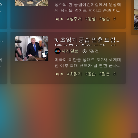
합
팍스 원자력발전소가 44년 만에 처
스
성주의 한 공립어린이집에서 원생에
일
음으로 가동을 전면 중단한다고 밝혔
한
게 음식을 억지로 먹이고 손과 다리
배
다. 그는 향후 닷새가 전력 수급의 중
골
를 뾰족한 침으로 찌르는 등 학대를
#
tags :
#성주서
#원생
#상습
#학
년
대한 고비가 될 것이라며 시민들에게
압
한 혐의를 받는 교사가 검찰에 넘겨
대한
#공립어린이집
#교사
#검
%
오후 5∼10시 전기 사용을 줄여달라
.
졌다.경북경찰청은 아동복지법 위반
찰
고 요청했다.팍스 원전의 발전량은
에
혐의로 어린이집 교사 A씨를 불구속
평소
초읽기 공습 멈춘 트럼프
1
송치했다고 3일 밝혔다. 소속 교직원
.
을 제대로 관리하지 않은 책임을 물
"호르무즈 합의 도달··· 다
대경일보
5일전
에
어 해당 어린이집 원장도 같은 혐의
음은 비핵화"
마
로 함께 송치했다.A씨는 지난해 4월
이
미국이 이란을 상대로 제2차 세계대
이
부터 약 3개월 동안 원생 B군에게 강
식
전 이후 최대 규모가 될 뻔한 군사작
발
제로 음식을 먹이는 한편, 뾰족한 침
대
전을 실행 직전까지 준비했다가, 발
tags :
#초읽기
#공습
#멈춘
#트
내
으로 손과 다리를 찌르는 등 반복적
수
동을 코앞에 두고 전격 취소한 것으
럼프
#호르무즈
#합의
#도달
#
유
으로 학대한 혐의를 받고 있다.피해
물
로 나타났다.월스트리트저널에 따르
다음은
#비핵화
기
아동의 부모로부터 신고를 받은 경찰
는
면 트럼프 대통령은 지난달 31일 이
은 어린이집 내
강
란에 대한 새로운 군사공격 계획을
령
이미 승인했으며, 이르면 그 주말부
청
터 수일간 작전이 진행될 수 있는 상
시
태였다. 같은 날 메릴랜드주 캠프데
한
이비드에서 열린 내각회의에서도 군
실
사적 옵션이 참모진과 논의된 것으로
터
전해졌다.실제 공격 규모도 상당했던
행
것으로 보인다. 트럼프 대통령은 2일