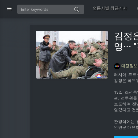
언론사별 최근기사
김정은
영··
대경일보
러시아 쿠르
김정은 국무
13일 조선
관, 전투원들
보도하며 전날
열렸다고 전
환영식에는 
인민군 대연합