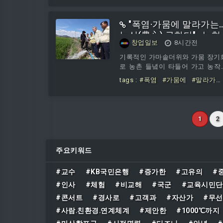
이다.조사 결과 상위 1
경남은 5-2-3
"폭염·가뭄에 말라가는
농심(農心) 구한다"…농협,
창업일보
8시간전
3,000억 긴급 수혈 '범농
총력전
기록적인 가마솥더위와 가뭄 장기
로 농촌 들녘이 타들어 가고 농작
생육 저하 및 농업용수 갈증이 극
tags :
#폭염
#가뭄에
#말라가
에 달한 가운데, 농협중앙회가 가
는
#농심(農心)
#구한다
#농협
과 폭염 피해 예방 및 복구를 위해 
#000억
#긴급
#수혈
#범농협
3,000억 원 규모의 재해자금을 긴
편성해 전격 지원에 나선다. 이는 
1
2
순한 일시적 구호 조치를 넘어 금융
영농·축산·현장 전반을 아우르는 
농협 차원의 전방위적 종합 지원 
주요키워드
책으로, 농촌 현장의 고통을 분담
고 농업인의 영농 지속 가능성을 
천적으로 보전하기 위한 긴급 조
#교수
#KB국민은행
#증가한
#고유의
#
다.강호동 농협중앙회장은 7일, 이
#인사
#체험
#비교해
#국군
#교육시민
가뭄과 폭염으로 큰 영농 타격을 
#콘서트
#경사로
#고객과
#자산가
#무선
고 있는 경
#사람․친환경․연계체계
#제안한
#1000℃까지