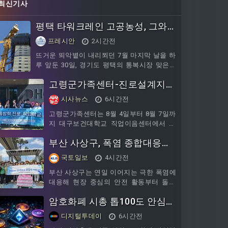
최신기사
평택 타워크레인 고공농성, 그와
연대하는 사람들
프레시안
2시간전
뜨거운 뙤악볕이 내리쬐던 7월 마지막 날을 하
루 앞둔 30일, 경기도 평택의 통복시장 맞은편
에 위치한 주상복합 아파트 공사장 주변에는
고령군가족센터-진로설계지
승합차 여러 대와 한 무리의 사람들이 모...
원‘여름방학 진로·직업학교’성
시사뉴스
6시간전
료
고령군가족센터는 8월 4일부터 8월 7일까
지 대구보건대학교 직업이음센터에서 운
영한「2026 여름방학 진로·직업학교」에
부산 사상구, 폭염 종합대응체
관내 다문화청소년이 참여하여 자신의 진
로를 탐색하는 뜻깊은 시간을 가졌다. 이
계 가동…현장 중심 선제적 안
국토일보
4시간전
번 프로그램은 고령군가족센터와 대구보
전망 구축
건대학교 간 업무협약을 바탕으로 지역 다
부산 사상구는 연일 이어지는 극한 폭염에
문화청소년들에게 양질의
대응해 현장 중심의 안전 활동부터 돌봄
취약계층 밀착 보호, 생활밀착형 폭염 대
암호화폐 시총 톱100도 안심
피 시설 운영까지 다각적인 폭염 대응 체
계를 강화했다.▲ 현장 중심 안전 캠페인
못한다…5년 내 62% '소멸'
디지털투데이
6시간전
및 취약계층 밀착 안부 확인지역자율방재