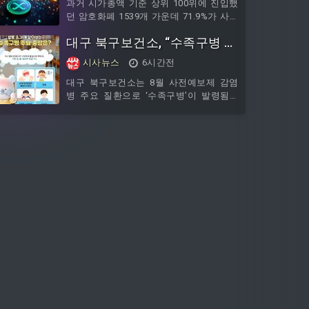
단은 6일 사상 명품가로공원 일원에서 주
과거 시가총액 기준 상위 100위에 진입했
민들을 대상으로 생수 500병을 배부하며
던 암호화폐 1539개 가운데 71.9%가 사실
폭염 대응 행동요령을 안내하는 온열질환
상 시장에서 소멸한 것으로 나타났다.6일
대구 북구보건소, “수족구병 예
예방 캠페인을 펼쳤다.사상구는 노인, 장
블록체인 매체 코인포스트에 따르면 암호
애인, 사회적 고립가구가 많은 지역 특성
화폐 분석업체 크립토랭크는 지난 4일 엑
방 및 집단발병 관리 강화”
시사뉴스
6시간전
에 맞춰 등 돌봄 취약계층을 위한 폭염 신
스를 통해 이 같은 조사 결과를 공개했다.
속 대응체계를 구축
크립토랭크는 주요 거래소에서 상장폐지
대구 북구보건소는 8월 사전예보제 감염
됐거나, 하루 거래대금이 90일 이상 1만달
병 주요 질환으로 ‘수족구병’이 발령됨에
러를 밑돈 경우를 소멸한 암호화폐로 분류
따라, 영유아 감염 예방과 관내 보육시설
했다. 단순한 가격 하락이 아니라 거래 지
내 집단 유행을 막기 위해 예방수칙 준수
속성과 유동성이 사실상 무너진 상태까지
및 환경소독 강화를 당부했다. ○ 수족구병
반영한 기준이다.조사 결과 상위 1
은 콕사키바이러스나 엔터로바이러스 등
장바이러스 감염에 의해 발생하는 제4급