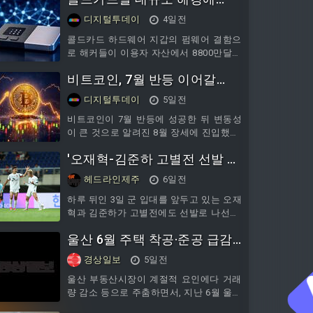
도…"셀프 커스터디가 답"
디지털투데이
4일전
콜드카드 하드웨어 지갑의 펌웨어 결함으
로 해커들이 이용자 자산에서 8800만달러
상당의 비트코인을 탈취한 사건이 벌어지
비트코인, 7월 반등 이어갈
면서 업계 전반에 신뢰 위기가 다시 불거
졌다고 3일 암호화폐 매체 유투데이가 보
까…'8월의 저주' 온다
디지털투데이
5일전
도했다.브루스 펜튼 등 회의론자들은 이번
사태를 '내 자산은 내가 지킨다'는 셀프커
비트코인이 7월 반등에 성공한 뒤 변동성
스터디 철학의 실패 사례로 지목했다. 반
이 큰 것으로 알려진 8월 장세에 진입했다.
면 초기 비트코인 개발자 피터 토드는 하
1일 암호화폐 매체 유투데이에 따르면
'오재혁-김준하 고별전 선발 출
드웨어 지갑 결함 규모가 중앙화 플랫폼의
2013년 이후 비트코인의 8월 평균 수익률
시스템
은 1%를 소폭 웃돌지만, 중앙값은 오히려
격' 제주SK, 인천전 선발 라인
헤드라인제주
6일전
마이너스로 나타났다. 2017년 65% 급등과
업 발표
같은 일부 강세장이 평균치를 끌어올렸을
하루 뒤인 3일 군 입대를 앞두고 있는 오재
뿐, 대다수 해는 손실로 마감했다는 설명
혁과 김준하가 고별전에도 선발로 나선다.
이다.실제로 2022년 8월엔 9% 가까이 하
제주SK는 3일 오후 7시 30분 제주월드컵
울산 6월 주택 착공·준공 급감
락했고 2023년 8월에도 6% 넘게 빠졌다.
경기장에서 열리는 하나은행 K리그1 2026
2024년 8월은 소폭 상승에 그쳤다. 비트코
21라운드 인천유나이티드와의 홈경기를
‘부동산시장 숨고르기’
경상일보
5일전
인은 6월 저점에서
앞두고 선발 라인업을 발표했다.제주SK는
김동준 골키퍼가 골문을 지키고 김륜성,
울산 부동산시장이 계절적 요인에다 거래
세레스틴, 토비아스, 유인수, 오재혁, 이탈
량 감소 등으로 주춤하면서, 지난 6월 울산
로, 네게바, 박창준, 김준하, 김신진이 선발
의 주택 착공이 지난해 절반 수준으로 급