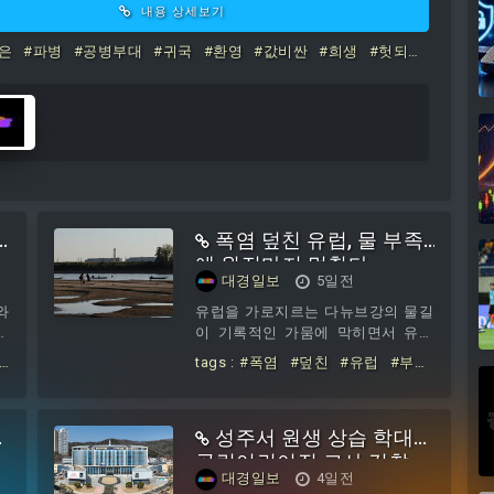
연설에서...
내용 상세보기
은
#파병
#공병부대
#귀국
#환영
#값비싼
#희생
#헛되
폭염 덮친 유럽, 물 부족
에 원전마저 멈췄다
대경일보
5일전
와
유럽을 가로지르는 다뉴브강의 물길
승
이 기록적인 가뭄에 막히면서 유역
한
국가들의 전력 생산에도 비상이 걸렸
#
tags :
#폭염
#덮친
#유럽
#부족
이
다. 헝가리에서는 전체 전력의 약
에
#원전마저
합
40%를 담당하는 원자력발전소가 멈
먼
춰 설 예정이고, 세르비아 수력발전
력
성주서 원생 상습 학대한
레
소의 발전량도 설비용량의 20∼30%
하
수준까지 떨어졌다.머저르 페테르 헝
공립어린이집 교사 검찰
대경일보
4일전
%
가리 총리는 2일 영상 메시지를 통해
송치