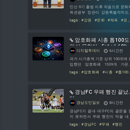
영 장관 정책 공조 첫걸음
민선 9기 출범 이후 처음으로 문화
육관광부 장관이 강원특별자치도
찾았다. 강원의 문화·체육 경쟁력
tags :
#강원
#문화
#체육
#경
국가 성장동력으로 연결하기 위한 
력
#키운다
#우상호
#지사
#
앙정부와 지방정부의 협력이 본격
휘영
#장관
#정책
인 첫걸음을 내디뎠다.우상호 강원
암호화폐 시총 톱100도
별자치도지사는 지난 7일, 도청 통
상담실에서 최휘영 문화체육관광
안심 못한다…5년 내 62%
디지털투데이
6시간전
장관과 정책간담회를 갖고 문화·체
'소멸'
분야 주요 현안과 협력 과제를 폭
과거 시가총액 기준 상위 100위에 
게 논의했다. 이날 간담회에는 양 
입했던 암호화폐 1539개 가운
관 관계자들이 함께 참석해 지역 
71.9%가 사실상 시장에서 소멸한 
tags :
#암호화폐
#시총
#톱100
화정책의 방향과 정부 지원 방안
으로 나타났다.6일 블록체인 매체 
도
#안심
#못한다
#5년
#62
공유했다.이번 만남은 민선 9기 출
인포스트에 따르면 암호화폐 분석
소멸
이후 중앙부처 장관의 첫 공식 방
체 크립토랭크는 지난 4일 엑스를 
이라는 점에서 의미를
경남FC 무패 행진 끝났
해 이 같은 조사 결과를 공개했다.
립토랭크는 주요 거래소에서 상장
다
경남도민일보
8시간전
지됐거나, 하루 거래대금이 90일 
상 1만달러를 밑돈 경우를 소멸한 
경남FC가 끝내 대구FC의 골문을 
호화폐로 분류했다. 단순한 가격 
지 못하면서 무패 행진이 막을 내
락이 아니라 거래 지속성과 유동성
다.경남FC는 7일 창원축구센터에
tags :
#경남FC
#무패
#행진
사실상 무너진 상태까지 반영한 기
대구FC를 상대로 0-1로 패했다.이