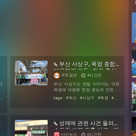
동
전용기 에어포스원에서 기자들과 만
농
부산 사상구, 폭염 종합
대응체계 가동…현장 중심
국토일보
4시간전
선제적 안전망 구축
지
부산 사상구는 연일 이어지는 극한
택
폭염에 대응해 현장 중심의 안전 활
복
동부터 돌봄 취약계층 밀착 보호, 생
tags :
#부산
#사상구
#폭염
#종
차
활밀착형 폭염 대피 시설 운영까지
합대응체계
#가동
#현장
#중심
다각적인 폭염 대응 체계를 강화했
#선제적
#안전망
다.▲ 현장 중심 안전 캠페인 및 취약
계층 밀착 안부 확인지역자율방재단
성매매 관련 사건 둘러싼
은 6일 사상 명품가로공원 일원에서
휘
스토킹·보복 의혹 신고… 피
주민들을 대상으로 생수 500병을 배
시사뉴스
6시간전
부하며 폭염 대응 행동요령을 안내하