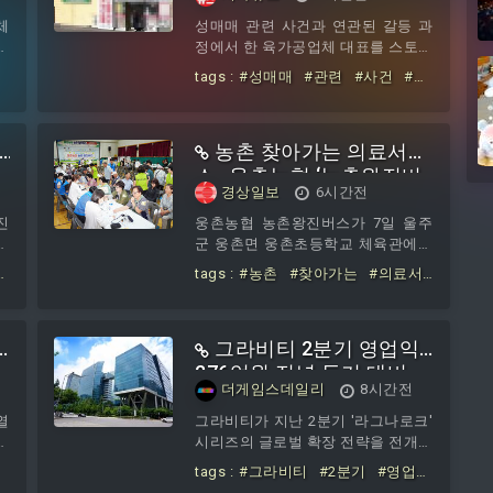
해자 측 "112 출동 이후에
는 온열질환 예방 캠페인을 펼쳤다.
도 재방문·심야 협박성 문
체
성매매 관련 사건과 연관된 갈등 과
사상구는 노인, 장애인, 사회적 고립
를
정에서 한 육가공업체 대표를 스토킹
자"
가구가 많은 지역 특성에 맞춰 등 돌
을
과 협박, 모욕 보복등 혐의에 대한 신
쟁
tags :
#성매매
#관련
#사건
#둘
봄 취약계층을 위한 폭염 신속 대응
중
고가 접수돼 경찰이 사실관계를 확인
최
러싼
#스토킹
#보복
#의혹
#신
체계를 구축
적
중인 것으로 알려졌다. 피해 여성 측
고
#피해자
#0
특
에 따르면, 경북 청도군 풍각면 소재
농촌 찾아가는 의료서비
상
육가공업체 대표로 알려진 P씨는 본
부
인과의 성매매 사건으로 자수한 여성
스…웅촌농협 ‘농촌왕진버
경상일보
6시간전
육
과의 갈등 과정에서 사건과 직접적인
스’
넓
관련이 없는 또
진
웅촌농협 농촌왕진버스가 7일 울주
기
데
군 웅촌면 웅촌초등학교 체육관에서
문
것
열렸다.지역 주민들이 의료진에게 검
tags :
#농촌
#찾아가는
#의료서
을
코
진을 받고 있다. 김도현기자
#
비스
#웅촌농협
#농촌왕진버스
범
업
do@ksilbo.co.kr
문
통
그라비티 2분기 영업익
크
폐
276억원 전년 동기 대비
더게임스데일리
8시간전
이
40.2%↑
암
열
그라비티가 지난 2분기 '라그나로크'
하
렸
시리즈의 글로벌 확장 전략을 전개한
이
서
결과, 매출은 소폭 감소했으나 수익
tags :
#그라비티
#2분기
#영업
준
날
성 개선에는 다소 나은 실적을 거뒀
익
#276억원
#전년
#동기
#대