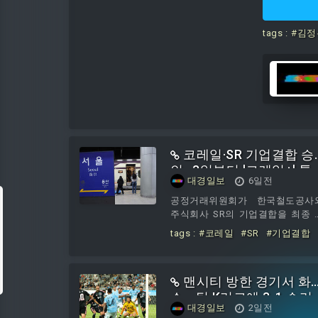
김 위원장은 
tags :
#김정
지
#않을
코레일·SR 기업결합 승
인…3일부터 '코레일+' 통
대경일보
6일전
합 앱 서비스
공정거래위원회가 한국철도공사
주식회사 SR의 기업결합을 최종 
인하면서, 9월 KTX·SRT 통합을 위
tags :
#코레일
#SR
#기업결합
마지막 행정 절차가 마무리됐다. 
승인
#3일부터
#코레일+
#통합
용자들은 이보다 앞서 3일부터 통
예매 앱을 통해 달라진 서비스를 
맨시티 방한 경기서 화
저 체감하게 된다.공정위는 2일 코
일이 SR의 고속철도 영업을 양수
쇼… 팀 K리그에 3-1 승리
대경일보
2일전
고, 정부가 보유한 SR 지분 58.95