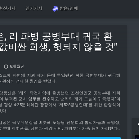
최신기사
인기기사
방송/연예
, 러 파병 공병부대 귀국 환
· "값비싼 희생, 헛되지 않을 것"
8개월전
스크에 파병돼 지뢰 제거 등에 투입됐던 북한 공병부대가 귀국해
위원장의 성대한 환영을 받았다.
중앙통신은 “해외 작전지역에 출병했던 조선인민군 공병부대 지휘
이 부과된 군사 임무를 완수하고 승리의 개가 드높이 귀국했다”며
 평양 4·25문화회관 광장에서 ‘제528공병연대’를 위한 환영식이
했다.
김정은 국무위원장을 비롯해 노동당 전원회의 참석자들과 국방성,
부대 지휘관들, 장병과 평양 시민, 파병부대 가족 등이 자리했다.