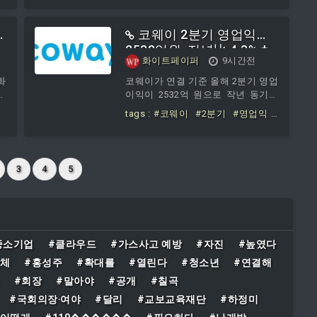
다.그라비티(대표 박
비
#0
코웨이 2분기 영업익
2532억원, 전년比 4.3% †…
화이트페이퍼
9시간전
협
말레이·美 등 해외시장 견
인
화
코웨이가 연결 기준 올해 2분기 영업
물
이익이 2532억 원으로 작년 동기보
한
다 4.3% 증가한 것으로 잠정 집계됐
tags :
#코웨이
#2분기
#영업익
뭄
다고 7일 공시했다.매출은 1조4422
#2532억원
#전년比
#3
#말레
총
억 원으로 작년 동기 대비 14.6% 증
이
#해외시장
급
가했다. 순이익은 1783억 원으로
단
14.6% 늘었다.올해 코웨이의 상반기
3
4
5
·
영업이익은 11.1% 증가한 5041억
범
원, 매출액은 13.9% 오른 2조7719억
대
원을 기록했다. 2분기 코웨이 국내
하
사업 매출은 전년 동기 대비 7.7% 성
원
장한 7868억 원을 기록했다.얼음정
치
수기 5종과 비렉스 침대
중소기업
#클라우드
#가스사고 예방
#자진
#높였다
번
단체
#홍성주
#확대를
#열린다
#청소년
#연결해
입
#회장
#말아야
#공개
#칠곡
#국회의장‧여야
#달리
#교보교육재단
#하정미