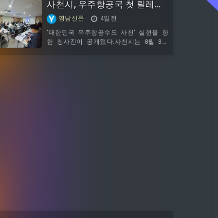
사천시, 우주항공국 첫 릴레이
로 나선다.대기 명단에는 안찬기 키퍼, 권
감한 것으로 나타났다. 2일 국토교통부
기민, 정운, 박민재, 조인정, 장민규, 최병
‘2026년 6월 주택통계’에 따르면 지난 6월
언론브리핑 개최! 민선9기 핵
영남신문
4일전
욱, 강동휘, 아이아스.눈에 띄는 이름은 단
울산의 주택 착공은 323가구로 전년 대비
심 전략 설명
연코 김동준이다. 김동준은 지난
47.4% 감소했다. 상반기 누적으로도 1년
'대한민국 우주항공수도 사천' 실현을 향
전과 비교해 36.5% 쪼그라들었다. 최근 일
한 청사진이 공개됐다.사천시는 8월 3일
부 선호 지역·단지를 제외하면 미분양이
시청 3층 회의실에서 우주항공국을 시작
지속 발생하면서, 울산은 6월만 보면 주택
으로 민선9기 릴레이 언론브리핑의 첫 일
분양이 전년비 178가구 순증했지만, 상반
정을 열고, 우주항공 정책과 핵심 전략을
기 누적으로는 701가구에 그쳐 전년
시민과 언론에 설명했다.이번 브리핑에서
우주항공국 이숙미 국장이 직접 발표자로
나서 우주항공국의 기본현황과 주요 성과,
미래 비전, 핵심 전략 그리고, 우주항공복
합도시 특별법 제정의 필요성을 설명했다.
우주항공국은 현재 4개과 75명의 조직으
로 운영되고 있으며, 올해 제2회 추가경정
예산 기준 809억 원의 예산을 바탕으로 대
한민국 우주항공