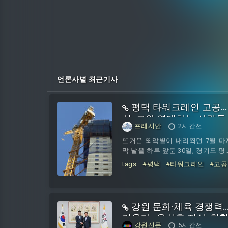
됐다. 이 대통령은 이날 발표된 부
산세 개
언론사별 최근기사
평택 타워크레인 고공
성, 그와 연대하는 사람들
프레시안
2시간전
뜨거운 뙤악볕이 내리쬐던 7월 마
막 날을 하루 앞둔 30일, 경기도 평
의 통복시장 맞은편에 위치한 주상
tags :
#평택
#타워크레인
#고공
합 아파트 공사장 주변에는 승합
농성
#그와
#연대하는
여러 대와 한 무리의 사람들이 모...
강원 문화·체육 경쟁력
키운다…우상호 지사-최
강원신문
5시간전