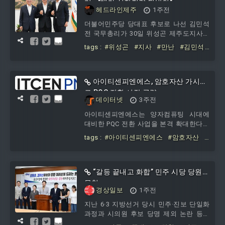
도입을 촉진하고 관내 기업의 경쟁력을 강
리..."메가 성장전략 뒷받침"
헤드라인제주
1주전
화할 수 있도록 현장 중심의 소통과 행정
력 지원을 도모하는 데 목적을 둔다. 두 기
더불어민주당 당대표 후보로 나선 김민석
관은 협약에 따라 남구 AI 전환 촉진을 위
전 국무총리가 30일 위성곤 제주도지사를
한 소통 채널을 운영하고 진흥원에서 추진
만나 메가 성장전략 뒷받침을 약속했다.김
tags :
#위성곤
#지사
#만난
#김민석
하는 다양한 AI 지원사업을 관
후보는 이날 오전 10시15분 제주도청 도지
#총리
#메가
#성장전략
#뒷받침
사 집무실에서 위 지사와 간담회를 가졌
다.그는 "제가 아침부터 제주도의회 의원
님들도 뵙고 4·3평화공원도 가서 말씀을
아이티센피엔에스, 암호자산 가시화
들었다"라며 "조만간 민주 제주 선언을 준
로 PQC 전환 시장 공략
데이터넷
3주전
비하려고 한다"고 밝혔다.김 후보는 '민주
제주 선언'과 관련해 "평화의 성지 제주는
아이티센피엔에스는 양자컴퓨팅 시대에
4.3이라는 상대적으로 무겁고 깊은 상처를
대비한 PQC 전환 사업을 본격 확대한다고
딛고 평화와 번영의 성지로 거듭나야 한
20일 밝혔다.아이티센피엔에스는 고객 시
tags :
#아이티센피엔에스
#암호자산
#
다"며 "그 과정을
스템 내 암호자산을 식별하고 위험도를 분
가시화로
#PQC
#전환
#시장
석한 뒤 실제 운영환경을 PQC 기반으로 전
환하는 ‘양자안전 전환 플랫폼’ 사업을 추
진하고 있다. 이를 위해 암호자산 식별 솔
“갈등 끝내고 화합” 민주 시당 당원들
루션 ‘엣지CS’, KCMVP 인증 기반 암호 라
목청
경상일보
1주전
이브러리 ‘엣지크립토’, PQC 기반 보안 통
신 적용 모델을 결합한 단계적 전환 체계
지난 6·3 지방선거 당시 민주·진보 단일화
를 구축했다.최근 PQC
과정과 시의원 후보 당명 제외 논란 등으
로 갈등을 빚고 있는 더불어민주당 울산시