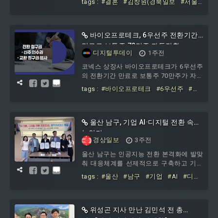
tags :
#결혼
#김창원(경북일보
#서울
성당, 연락처 010-3812-6634.
취재본부장)씨의
#장녀
#민주
바이오프로테크, 6우선주 전환기간
만료로 보통주 70만주 자동전환
디지털투데이
1주전
코넥스 상장사 바이오프로테크가 6우선주
의 전환기간 만료로 보통주 70만주가 자동
일괄전환됐다고 30일 공시했다.전환된 주
tags :
#바이오프로테크
#6우선주
#전
식은 2018년 3월 26일 발행된 6우선주로
환기간
#만료로
#보통주
#70만주
전환 대상 주식수는 38만9430주다. 전환
비율 1:1.7975를 적용해 보통주 70만주가
발행된다. 전환가액은 2000원이다.보통주
울산 남구, 기업 AI·디지털 전환 속도
주식수는 전환 전 1632만5192주에서 70
높인다
경상일보
3주전
만주가 증가해 전환 후 1702만5192주로
늘어난다. 6우선주는 전환 전 38만9430주
울산 남구는 인공지능 전환 본격화에 발맞
에서 전환 후 0주로 소멸한다.
춰 대응체계를 선제적으로 구축하고 기업
친화적 네트워크를 확보하기 위해 울산정
tags :
#울산
#남구
#기업
#AI
#디지
보산업진흥원과 ‘AI 전환·디지털 전환 기반
털
#전환
#속도
조성 업무협약’을 체결했다. 이번 협약은
두 기관이 상호 신뢰를 바탕으로 유기적인
협력 체계를 구축함으로써 남구 내 AI 기술
위성곤 지사 만난 김민석 전 총