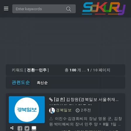
키워드 [
전환⋯민주
]
총
100
개 ...
1
/ 10 페이지
관련도순
최신순
[결혼] 김창원(경북일보 서울취재본
부장)씨의 장녀 민주 양
경북일보
2주전
△ 이진수·김경희씨의 장남 영웅 군, 김창
원·박미혜씨의 장녀 민주 양 = 8월 1일 오
후 1시, 천주교대구대교구 주교좌계산대