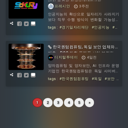
대의 고용과 일자리정책' 발간
프레시안
3주전
인공지능의 확산으로 일자리가 사라지기
보다 직무 수행 방식이 변화할 가능성이
큰 만큼, '직무 전환 훈련'을 중심으로 한
tags :
#경기일자리재단
#인공지능
#전
일자리 정책이 필요하다는 분석이 나왔다.
환
#시대의
#고용과
#일자리정책
경기도...
한국퀀텀컴퓨팅, 독일 보안 업체와
제휴...PQC 전환 플랫폼 사업 본격화
디지털투데이
4일전
양자컴퓨팅 및 양자보안, AI 인프라 운영
기업인 한국퀀텀컴퓨팅은 독일 사이버보
안·정보관리 전문 소프트웨어 기업인 데이
tags :
#한국퀀텀컴퓨팅
#독일
#보안
터-웨어하우스와 전략적 업무협약을 체결
#업체와
#제휴
#PQC
#전환
#플랫
하고, 양자내성암호 전환 플랫폼 사업에
폼
#사업
나선다고 5일 밝혔다.회사 측에 따르면 데
이터-웨어하우스는 기업 암호자산을 자동
1
2
3
4
5
»
으로 식별하고 위험도를 분석하는 P서트
를 개발한 사이버 보안 업체로 글로벌 PQC
전환