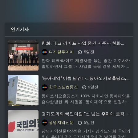
인기기사
한화, 테크·라이프 사업 중간 지주사 한화
M&S 출범
디지털투데이
5일전
한화 테크·라이프 계열사를 묶는 중간 지주사가
출범하면서 그룹 내 사업별 독립 경영 체제가 본
격화됐다. 한화머시너리앤서비스홀딩스는 3일
서울 중구 더 플라자에서 출범 기념식을 열고 공
'동아제약' 이름 남긴다…동아쏘시오홀딩스,
식 설립을 선언했다.한화 테크·라이프 계열사를
사명 변경 추진
한국스포츠통신
6일전
묶는 중간 지주사가 출범하면서 그룹 내 사업별
독립 경영 체제가 본격화됐다. 한화머시너리앤서
동아쏘시오홀딩스가 100% 자회사인 동아제약을
비스홀딩스는 3일 서울 중구 더 플라자에서 출범
흡수합병한 뒤 사명을 '동아제약'으로 변경하는
기념식을 열고 공식 설립을 선언했다. 이날 이사
방안을 추진한다. 법적으로는 동아쏘시오홀딩스
회에서는 대표이사 선임, 각종 위원회 설치, 내부
가 존속법인이지만, 소비자
경기도의회 국민의힘 "선 넘는 추미애 품격 떨
규정 제정 등 주요
어져...재정 비상부터 해결하라"
광명지역신문
5일전
광명지역신문=장성윤 기자> 경기도의회 국민의
힘이 추미애 경기도지사의 정치적 발언을 강하게