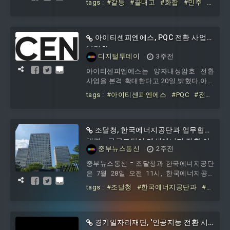
tags :
#갈등
#끝내고
#화합
#민주
#
당에서 내부 화합과 조직 회복을 촉구하는
시당
#당원들
당원들의 목소리가 나왔다. 더불어민주당
울산시당의 진정한 당원주권을 바라는 당
원일동은 29일 울산시의회 프레스센터에
아이티센피엔에스, PQC 전환 사업
서 기자회견을 열고 차기 시당위원장 선거
본격화
디지털투데이
3주전
에 출마한 김태선·임동호 후보와 당원들을
향해 당내 갈등을 조속히 끝내고 당원 중
아이티센피엔에스는 양자내성암호 전환
심의 시당을 만들어갈 것을 간곡히 호소했
사업을 본격 확대한다고 20일 밝혔다.아이
다. 이들은 “지난 몇 년 동안 울산시당은 끊
티센피엔에스는 단순한 PQC 알고리즘 공
tags :
#아이티센피엔에스
#PQC
#전
임없는 갈등과 분열 속에서 수많은 당원을
급을 넘어, 고객 시스템 내 암호자산을 식
환
#사업
잃었
별하고 위험도를 분석한 뒤 실제 운영환경
을 PQC 기반으로 전환하는 ‘양자안전 전환
플랫폼’ 사업에 속도를 내고 있다.이를 위
조달청, 한국에너지공단과 업무협약
해 암호자산 식별 솔루션 ‘엣지CS’,
체결...공공조달이 재생에너지 전환 이
중부뉴스통신
2주전
KCMVP 인증 기반 암호 라이브러리 ‘엣지
끈다
크립토’, PQC
중부뉴스통신 = 조달청과 한국에너지공단
은 7월 28일 오전 11시, 한국에너지공단
서울지역본부에서 ‘조달기업 재생에너지
tags :
#조달청
#한국에너지공단과
#업
전환 지원 및 녹색 공공조달 확산을 위한
무협약
#체결
#공공조달이
#재생에너
지
#전환
경기일자리재단, '인공지능 전환 시