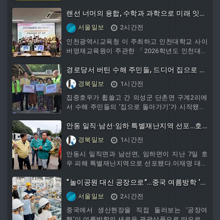
한 정기 인사를 7일 발표했다.이번 인사는 ‘읽걷
쓰AI로 학생성공시대 완성’을 달성하기 위해 학
랜선 너머의 융합, 수학과 과학으로 미래 잇
교 현장의 교육력 제고와 학교 지원 강화에 중점
다…인천대 사이버영재교육원 초등 고학년 캠
서울일보
2시간전
을 뒀다.도성훈 교육감은 “이번 인사는 모든 아이
프 성료
가 자신의 꿈을 펼칠 수 있는 미래교육 환경을 조
인천광역시교육청 이 주최하고 인천대학교 사이
성하고, 교원들이 교육전문가로서 존중받으며 가
버영재교육원이 주관한 「2026학년도 인천대학
르침에 전념할 수 있는 기반을 만드는 데 집중했
교 사이버영재교육원 고학년 캠프」가 지난 7월
다”라고 밝혔다.이번 인사 발령에 따른 임명장 수
27일부터 8월 3일까지 총 6일간 인천대학교 송도
경로당서 버틴 수해 주민들, 드디어 집으로 돌
여식은 8월 21일 시
캠퍼스 사회과학대학, 정보전산원 및 정보기술대
아왔다
경북일보
1시간전
학에서 학생 330여 명이 참여한 가운데 성황리에
마쳤다. 이번 인천대학교 사이버영재교육원 고학
집중호우가 휩쓸고 간 의성군 단촌면 구계2리에
년 캠프는 학년별 온라인 영재교육과 연계한 수
서 수해 주민들의 ‘집으로 돌아가기’가 시작됐다.
학  과학 3색 체험형 창의융합 영재 교육프로그
침수된 주택을 떠나 한동안 마을 경로당에서 지
램으로 4
내야 했던 주민들은 도배와 장판을 새로 마친 집
안동 일직·남선·임하 특별재난지역 선포…호
으로 돌아와 살림살이를 하나씩 들이고 있다. 그
우 피해 복구 ‘속도’
경북일보
1시간전
러나 무더위 속에서 가재도구를 옮기고 집 안팎
을 정리해
안동시 일직면과 남선면, 임하면이 지난 7일 호
우 피해 특별재난지역으로 선포됐다.이재명 대통
령은 지난 7월 8일부터 24일까지 내린 집중호우
로 큰 피해를 입은 안동시 3개 면을 특별재난지
“놀이공원 대신 공장으로”…중국 여름방학 ‘공
역으로 지정했다.행정안전부를 중심으로 구성된
장여행’ 열풍
서울일보
2시간전
중앙합동피해조사반은 특별재난지역 선포에 필
요한 피해 규
중국에서 생산현장을 직접 둘러보는 ‘공장여
행’이 여름방학의 새로운 관광상품으로 떠오르고