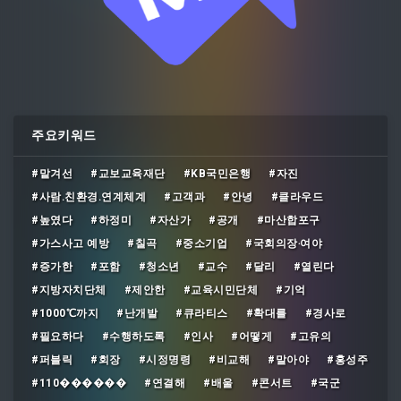
주요키워드
#맡겨선
#교보교육재단
#KB국민은행
#자진
#사람․친환경․연계체계
#고객과
#안녕
#클라우드
#높였다
#하정미
#자산가
#공개
#마산합포구
#가스사고 예방
#칠곡
#중소기업
#국회의장‧여야
#증가한
#포함
#청소년
#교수
#달리
#열린다
#지방자치단체
#제안한
#교육시민단체
#기억
#1000℃까지
#난개발
#큐라티스
#확대를
#경사로
#필요하다
#수행하도록
#인사
#어떻게
#고유의
#퍼블릭
#회장
#시정명령
#비교해
#말아야
#홍성주
#110������
#연결해
#배울
#콘서트
#국군