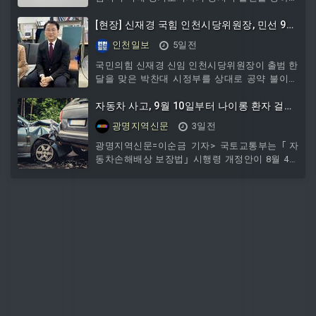
비판하며 도정에 전념할 것을 촉구했다.국민의힘
은 3일 입장문을 내고 "추미애 경기도지사의 정
[현장] 신재경 국힘 인천시당위원장, 민선 9기
제되지 않은 언사와 중앙 정치를 향한 과도한 개
향해 “방향성 안 보여” 질타
인천일보
5일전
입이 선을 넘고 있다"며 "도민의 삶을 최우선으
로 챙겨야 할 광역지방자치단체장이 본업인 도정
국민의힘 신재경 신임 인천시당위원장이 출범 한
을 뒤로한 채 정치적 대립만 부추기고 있다"고 비
달을 맞은 박찬대 시정부를 상대로 공약 불이행
판했다.이어 "도지사가 '깡패' 등 거친 표현을 사
과 주요 정책 추진 과정의 부적절성을 지적하는
용하며 편 가르기식 정치에 나서는 모습은 경기
등 시정 운영 전반에 대해 부정적 평가를 내놨다.
자동차 사고, 9월 10일부터 나이롱 환자 걸러
도민에게 실망과 분노를 안길 뿐"이라며 "지자체
낸다
광명지역신문
3일전
장으로서의 품격은 물론 도정에
광명지역신문=이순금 기자> 국토교통부는 ｢자
동차손해배상 보장법｣ 시행령 개정안이 8월 4일
국무회의에서 의결되어 9월 10일부터 시행 예정
이라고 밝혔다.｢자동차손배법｣ 시행령 개정안은
일부 나이롱환자에게 과도하게 지급되었던 보험
금 누수를 방지하기 위해 마련됐다. 이번 개정으
로 9월 10일 이후 교통사고를 당한 경상환자가 8
주를 초과하여 치료를 받으려면, 자동차손해배상
진흥원 내 전문 의료인의 치료 필요성 검토를 거
쳐야 한다. 검토 대상은 경상환자 중 염좌와 타박
상을 입은 환자로 한정