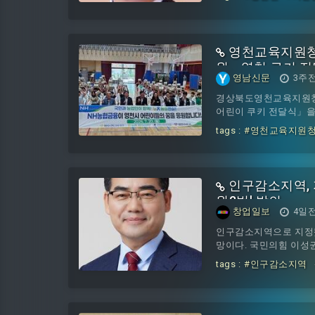
와 국회를 상대로 정책
대한 것으로 해석된다.
대한민국특례시시장협의회
영천교육지원청
원… 영천 쿠키 
영남신문
3주
경상북도영천교육지원청은
어린이 쿠키 전달식」을
다.이번 전달식은 NH
tags :
#영천교육지원
인구감소와 학령인구 감
#쿠키
#전달식
응원의 메시지를 전하고
다.이날 행사에는 신봉
인구감소지역, 
원2법' 발의
창업일보
4일
인구감소지역으로 지정됐
망이다. 국민의힘 이성
화하는 내용의 「인구감
tags :
#인구감소지역
에 따르면, 이 의원은 
법
소 문제가 특정 지자체
식이 발의 배경에 깔려
역 소