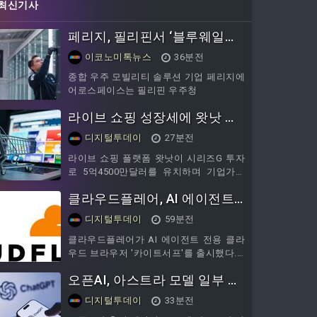
최신기사
페리지, 필리핀서 ‘블루웨일
0.1’ 띄운다…현지 우주청과 로
이코노미톡뉴스
36분전
켓 협력
종합 우주 모빌리티 솔루션 기업 페리지에
어로스페이스는 필리핀 우주청
라이브 쇼핑 성장세에 왓낫 기
업가치 200억달러로 상승
디지털투데이
27분전
라이브 쇼핑 플랫폼 왓낫이 시리즈G 투자
로 5억4500만달러를 유치하며 기업가치
200억달러를 인정받았다.7일 CNBC에 따
클라우드플레어, AI 에이전트
르면 왓낫 기업가치는 1년도 안 돼 두 배
가까이 뛰었다.이번 투자 라운드는 아이코
용 브라우저 '카이트서프' 출시
디지털투데이
59분전
닉, 라이트스피드, 아브라가 주도했다.왓
낫에는 매주 65만명 이상 신규 이용자가
클라우드플레어가 AI 에이전트 전용 클라
플랫폼에 유입되고 있으며, 지난해 기록한
우드 브라우저 '카이트서프'를 출시했다. 7
거래총액 80억달러도 이미 넘어섰다고 회
일 테크크런치에 따르면 카이트서프는 일
오픈AI, 아스트라 모델 일부 개
사측은 전했다.구매자 수 역시 지난 1년 동
반 소비자용 크롬 대체제가 아니라, AI가
안 두 배 이상 늘었다.왓낫은 이번에 조달
웹사이트를 탐색하고 폼을 입력하는 등 브
발 중단..."심각한 사이버 공격
디지털투데이
33분전
한 자금을 판매자 지원 확대에 투
라우저 기반 작업을 수행하도록 설계됐다.
가능성 배제 못해"