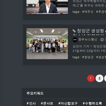
위성곤 제주특별자치도지
제고’를 최우선 과제로 
차 본회의에서 추가경정
tags :
#제주도
#추경
도민 삶에 실질적인 도
다"고 강조했다.그는 
인 내수부진으로 도민의
도민경제가 위
청양군 생성형 A
청소년 정책제안 
중부뉴스통신
김만식 기자 = 청양군
21일부터 22일까지 1박
tags :
#청양군
#생성
소년
1
2
주요키워드
#인사
#콘서트
#마산합포구
#수행하도록