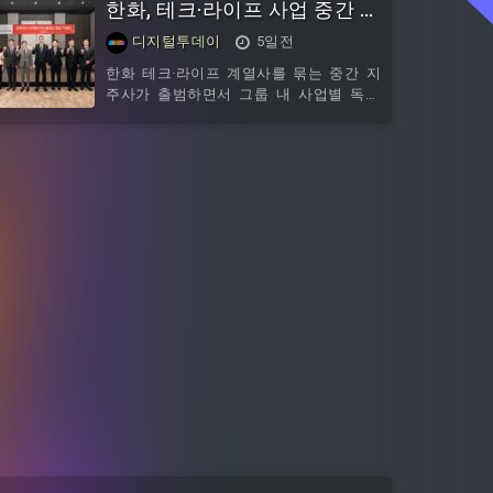
한화, 테크·라이프 사업 중간 지
로 나선다.대기 명단에는 안찬기 키퍼, 권
을 촉구했다.국민의힘은 3일 입장문을 내
기민, 정운, 박민재, 조인정, 장민규, 최병
고 "추미애 경기도지사의 정제되지 않은
주사 한화M&S 출범
디지털투데이
5일전
욱, 강동휘, 아이아스.눈에 띄는 이름은 단
언사와 중앙 정치를 향한 과도한 개입이
연코 김동준이다. 김동준은 지난
선을 넘고 있다"며 "도민의 삶을 최우선으
한화 테크·라이프 계열사를 묶는 중간 지
로 챙겨야 할 광역지방자치단체장이 본업
주사가 출범하면서 그룹 내 사업별 독립
인 도정을 뒤로한 채 정치적 대립만 부추
경영 체제가 본격화됐다. 한화머시너리앤
기고 있다"고 비판했다.이어 "도지사가 '깡
서비스홀딩스는 3일 서울 중구 더 플라자
패' 등 거친 표현을 사용하며 편 가르기식
에서 출범 기념식을 열고 공식 설립을 선
정치에 나서는 모습은 경기도민에게 실망
언했다.한화 테크·라이프 계열사를 묶는
과 분노를 안길 뿐"이라며 "지자체장으로
중간 지주사가 출범하면서 그룹 내 사업별
서의 품격은 물론 도정에
독립 경영 체제가 본격화됐다. 한화머시너
리앤서비스홀딩스는 3일 서울 중구 더 플
라자에서 출범 기념식을 열고 공식 설립을
선언했다. 이날 이사회에서는 대표이사 선
임, 각종 위원회 설치, 내부 규정 제정 등
주요