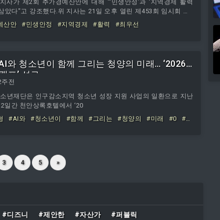
사가 제2회 추가경예산안에 대해 "‘민생안정’과 ‘지역경제 활력
삼았다"고 강조했다.위 지사는 21일 오후 열린 제453회 임시회 제1
예산안 제출에 따른 인사말을 통해 이같이 밝히며 "힘든 때일수록
예산안
#민생안정
#지역경제
#활력
#최우선
움이 되도록, 재정이 할 수 있는 적극적인 역할을 다하는 데 집중했
"현재 우리 제주지역은 고물가와 고금리 상황이 장기화되면서 전반적
 경제적 부담이 가중되고 있다"며 "무엇보다 뼈아픈 것은 이처럼
I와 청소년이 함께 그리는 청양의 미래… ‘2026
캠프’ 성료
2주전
청소년재단은 인구감소지역 청소년 성장 지원 사업의 일환으로 지난
 2일간 천안상록호텔에서 ‘20
형
#AI와
#청소년이
#함께
#그리는
#청양의
#미래
#0
#청
3
4
5
»
#디즈니
#제안한
#자산가
#퍼블릭