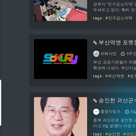
정부가 '인구감소지역' 
두세우고 있다. 특히 
소지역의 지정 유지뿐 
tags :
#인구감소지역
사 : 인천일보 202
부산역엔 포켓몬,
프레시안
3주
부산 공공기관들이 여름
확보에 나섰다. 부산시설공
tags :
#부산역엔
#포
송인헌 괴산군
충청타임즈
5
충북 괴산군은 송인헌 
다고 3일 밝혔다.이번 3
수의 이번 연임은 협의
tags :
#송인헌
#괴산