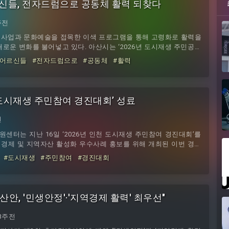
신들, 전자드럼으로 공동체 활력 되찾다
주전
사업과 문화예술을 접목한 이색 프로그램을 통해 고령화로 활력을
로운 변화를 불어넣고 있다. 아산시는 ‘2026년 도시재생 주민공모
시무용단이 추진한 ‘마을이 들썩! 실버 전자드럼 교실’을 도고혁신플
#어르신들
#전자드럼으로
#공동체
#활력
혔다. 이번 프로그램은 신체활동과 문화·여가 기회가 부족한 도고
르신들에게 전자드럼을 활용한 새로운 문화 체험을 제공하고, 주민
해 활력 있는 마을공동체를 조성하기 위해 마련됐다. 교육에는 지역
천 도시재생 주민참여 경진대회’ 성료
전
센터는 지난 16일 ‘2026년 인천 도시재생 주민참여 경진대회’를
경제 및 지역자산 활성화 우수사례 홍보를 위해 개최된 이번 경진
역특화 등 두개 분야에 8개 주민단체가 참여해 모범사례와 경험을 공
#도시재생
#주민참여
#경진대회
심사 및 PT 발표, 질의응답 등을 통해 선정됐으며, 경제 활력 분야
 돌봄 사업을 통해 지역일자리와 수익을 창출한‘화수정원 마을관리
역특화 분야에서는 지역의 자산을 어반스케치와 여행콘텐츠로
안, '민생안정'·'지역경제 활력' 최우선"
3주전