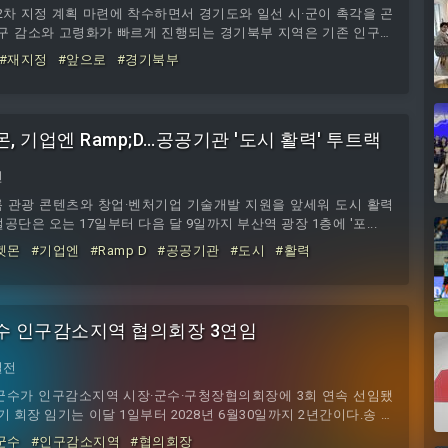
2차 지정 계획 마련에 착수하면서 경기도와 일선 시·군이 촉각을 곤
인구 감소와 고령화가 빠르게 진행되는 경기북부 지역은 기존 인구감
아니라 신규 진입 여부에 따라 정부 지원 규모가 달라진다.▶ 관련기
#재지정
#앞으로
#경기북부
 기업엔 Ramp;D…공공기관 '도시 활력' 투트랙
전
 관광 콘텐츠와 창업·벤처기업 기술개발 지원을 앞세워 도시 활력
단은 오는 17일부터 다음 달 9일까지 부산역 광장 1층에 '포...
켓몬
#기업엔
#Ramp D
#공공기관
#도시
#활력
수 인구감소지역 협의회장 3연임
일전
군수가 인구감소지역 시장·군수·구청장협의회장에 3회 연속 선임됐
기 회장 임기는 이달 1일부터 2028년 6월30일까지 2년간이다.송 군
회장을 중심으로 89개 회원 지방자치단체가 한목소리를 내며 정부
군수
#인구감소지역
#협의회장