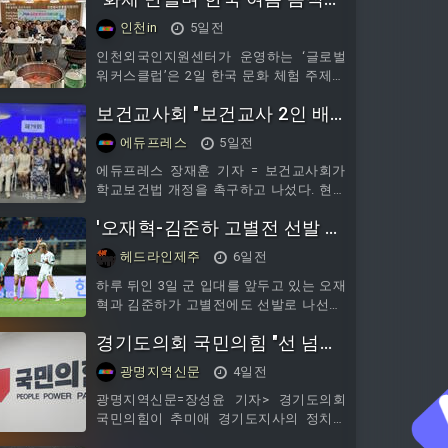
화 배워요"
인천in
5일전
인천외국인지원센터가 운영하는 ‘글로벌
워커스클럽’은 2일 한국 문화 체험 주제로
‘여름 수박 화채 만들기’ 활동을 진행했다.
보건교사회 "보건교사 2인 배
이날 참가한 17명의 외국인들은 직접 화채
를 만들고 한국의 여름 먹거리를 체험하는
치 기준 800명으로 낮춰라"
에듀프레스
5일전
시간을 가지며 회원 간 친목과 유대감을
다졌다.인천외국인지원센터는 주제별, 비
에듀프레스 장재훈 기자 = 보건교사회가
자별, 국적별로 구성된 총 12개 팀의 글로
학교보건법 개정을 촉구하고 나섰다. 현행
벌 동아리를 운영하고 있다. 외국인 주민
36학급 이상에서만 허용되는 보건교사 2
'오재혁-김준하 고별전 선발 출
들이 공통의 관심사와 문화적 배경을 바탕
인 배치 기준을 학생 수 800명 이상으로
으로 교류하고 소통할 수 있도록 지원하고
격' 제주SK, 인천전 선발 라인
헤드라인제주
6일전
있다.현재 네팔, 방글라데시, 러시아, 필리
업 발표
핀 등 11개국 출신 외국인 주민 100여 명
하루 뒤인 3일 군 입대를 앞두고 있는 오재
이
혁과 김준하가 고별전에도 선발로 나선다.
제주SK는 3일 오후 7시 30분 제주월드컵
경기도의회 국민의힘 "선 넘는
경기장에서 열리는 하나은행 K리그1 2026
21라운드 인천유나이티드와의 홈경기를
추미애 품격 떨어져...재정 비상
광명지역신문
4일전
앞두고 선발 라인업을 발표했다.제주SK는
부터 해결하라"
김동준 골키퍼가 골문을 지키고 김륜성,
광명지역신문=장성윤 기자> 경기도의회
세레스틴, 토비아스, 유인수, 오재혁, 이탈
국민의힘이 추미애 경기도지사의 정치적
로, 네게바, 박창준, 김준하, 김신진이 선발
발언을 강하게 비판하며 도정에 전념할 것