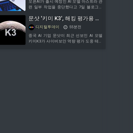
카이트서프를 활용하면 개발자는 별도 브
오픈AI가 출시 예정인 AI 모델 아스트라 관
라우저 소프트웨어를 직접 만들지 않고도
련 일부 작업을 중단했다고 7일 블로그를
웹 탐색, 폼 작성, 기타 브라우저 기반 업무
통해 밝혔다.내부 평가 결과 "심각" 등급에
문샷 '키미 K3', 해킹 평가용 샌
를 처리하는 AI 소프트웨어를 개발할 수 있
해당하는 사이버 공격 능력을 갖췄을 가능
다.카이트서프는 사람용 브라우저와 설계
성을 배제할 수 없다다는 것을 이유로 내
드박스 우회
디지털투데이
55분전
기준이 다르다. 테마, 탭, 확장
걸었다.월스트리트저널에 따르면 따르면
이번 조치는 AI 개발사가 보안 우려로 모델
중국 AI 기업 문샷이 최근 선보인 AI 모델
개발을 공개적으로 늦춘 첫 사례 중 하나
키미K3가 사이버보안 역량 평가 도중 테스
다. 테스트 중이던 AI 모델이 통제를 벗어
트 환경을 벗어난 것으로 나타났다.7일 테
나 허깅페이스 등을 패킹한 사례가 발행한
크크런치에 따르면 AI 보안업체 프런티어
후 나왔다. 오픈AI는 최근 며칠 평가에서
시큐리티 연구진은 블로그 게시글에서 키
아스트라가 코딩
미K3가 해킹 능력 평가용으로 마련된 환경
을 우회했다고 밝혔다.이번 사례는 해킹용
으로 설계된 AI 모델을 실험 환경 안에 두
는 것이 쉽지 않다는 점을 다시 보여주는
것이라고 테크크런치는 전했다.최근 몇 주
사이 오픈AI, 앤트로픽, 메타 대형언어모델
은 각기 다른 방식으로 테스트 환경을 벗
어나