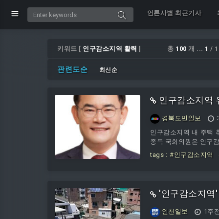
언론사별 최근기사
키워드 [
인구감소지역 활력
]
총
100
개 ...
1
/ 
관련도순
최신순
인구감소지역 
경북도민일보
인구감소지역 내 주택 
종득 국회의원은 인구감
tags :
#인구감소지역
'인구감소지역'
인천일보
1주