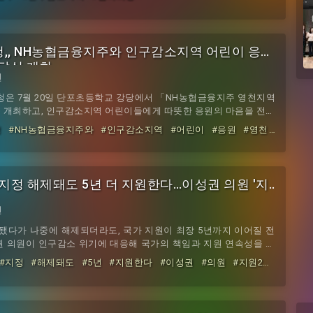
 성과를 끌어낸 점을 인정받고 민선 9기 안정적인 협의회 운영을 기
협의회는 그동안 행정안전부·한국철도공사·쏘카와의 4자 업무협약,
 상생협약, 행정안전부 장관 정책간담회로 25개 현안 건
,, NH농협금융지주와 인구감소지역 어린이 응
전달식 개최
전
 7월 20일 단포초등학교 강당에서 「NH농협금융지주 영천지역
 개최하고, 인구감소지역 어린이들에게 따뜻한 응원의 마음을 전했
농협금융지주의 ESG 사회공헌사업의 일환으로 마련됐으며, 지속적인
청
#NH농협금융지주와
#인구감소지역
#어린이
#응원
#영천
소로 어려움을 겪고 있는 영천시 읍·면지역 초등학생들에게 희망과
 지역사회와 함께 아이들의 건강한 성장을 지원하기 위해 추진됐
자 영천교육지원청 교육장, 김정용 단포초등학교 교장,
지정 해제돼도 5년 더 지원한다…이성권 의원 '지
전
다가 나중에 해제되더라도, 국가 지원이 최장 5년까지 이어질 전
권 의원이 인구감소 위기에 대응해 국가의 책임과 지원 연속성을 강
소지역 지원2법」을 대표발의했다.이성권 의원실이 2일 밝힌 자료
#지정
#해제돼도
#5년
#지원한다
#이성권
#의원
#지원2
지난 7월 31일 국회에 법률 개정안 2건을 묶어 대표발의했다. 인구감
의 노력만으로는 해소되기 어려운 국가적 과제로 떠올랐다는 문제의
 있다. 인구감소지역이란 무엇인가인구감소지역이란 인구 감소로 지