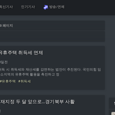
최신기사
인기기사
방송/연예
10 페이지
유휴주택 취득세 면제
3일전
취득 시 취득세와 재산세를 감면하는 법안이 추진된다. 국민의힘 임
소지역의 유휴주택 활용을 촉진하고 정
#유휴주택
#취득세
 재지정 두 달 앞으로…경기북부 사활
전