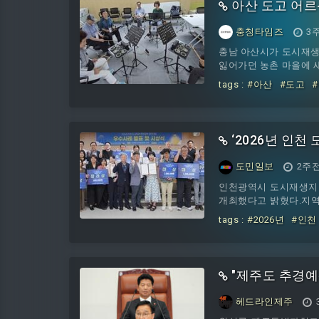
아산 도고 어르
충청타임즈
3
충남 아산시가 도시재생
잃어가던 농촌 마을에 새
사업’의 일환으로 아산
tags :
#아산
#도고
랫폼에서 운영했다고 밝
면 도시재생사업지역 어
간 소통과 교류를 확대
어르
‘2026년 인
도민일보
2주
인천광역시 도시재생지원
개최했다고 밝혔다.지역
대회는 경제 활력, 지
tags :
#2026년
#인천
유했다.수상 단체는 서류
에서는 저층주거지 주거
사회적협동조합’이, 지
"제주도 추경예산
헤드라인제주