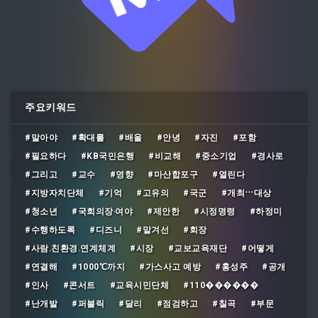
주요키워드
#말아야
#확대를
#배울
#안녕
#자진
#포함
#필요하다
#KB국민은행
#비교해
#중소기업
#경사로
#그리고
#교수
#영향
#마산합포구
#열린다
#지방자치단체
#기억
#고유의
#국군
#개최⋯대상
#청소년
#국회의장‧여야
#제안한
#시정명령
#하정미
#수행하도록
#디즈니
#맡겨선
#회장
#사람․친환경․연계체계
#시장
#교보교육재단
#어떻게
#연결해
#1000℃까지
#가스사고 예방
#홍성주
#공개
#인사
#콘서트
#교육시민단체
#110������
#난개발
#퍼블릭
#달리
#점검하고
#칠곡
#부문