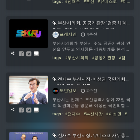
tags :
#전재수
#부산
#유네스코
#미
부산시는 벡스코 제1전시장에서 칼레드
래
#협력
#방안
알-아나니 유네...
부산시의회, 공공기관장 '검증 체계'
가동…전재수 시정 첫 인사 관문
프레시안
4주전
부산시의회가 부산시 주요 공공기관장 인
선을 앞두고 인사청문 검증체계를 본격 가
동했다. 전재수 부산시정 출범 이후 출자·
tags :
#부산시의회
#공공기관장
#검
출연기관장 등 주요 공직 후보자 인사가
증
#체계
#가동
#전재수
#시정
#인
이어질 것으로 예...
사
전재수 부산시장-이성권 국민의힘
시당위원장 첫 회동
도민일보
2주전
부산시는 전재수 부산광역시장이 22일 국
회 의원회관을 방문해 이성권 국민의힘 신
임 부산시당위원장과 면담을 가졌다.이번
tags :
#전재수
#부산시장
#이성권
#
만남은 최근 국민의힘 부산시당 위원장으
국민의힘
#시당위원장
로 선출된 이성권 위원장과 전재수 시장의
첫 공식 면담으로, 전 시장의 제안으로 성
사된 것으로 알려졌다.민선 9기 출범을 맞
전재수 부산시장, 유네스코 사무총장