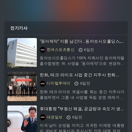
인기기사
'동아제약' 이름 남긴다…동아쏘시오홀딩스,
사명 변경 추진
한국스포츠통신
6일전
동아쏘시오홀딩스가 100% 자회사인 동아제약을
흡수합병한 뒤 사명을 '동아제약'으로 변경하는
방안을 추진한다. 법적으로는 동아쏘시오홀딩스
가 존속법인이지만, 소비자
한화, 테크·라이프 사업 중간 지주사 한화
M&S 출범
디지털투데이
6일전
한화 테크·라이프 계열사를 묶는 중간 지주사가
출범하면서 그룹 내 사업별 독립 경영 체제가 본
격화됐다. 한화머시너리앤서비스홀딩스는 3일
서울 중구 더 플라자에서 출범 기념식을 열고 공
李대통령 "부동산 해결, 공급량과 속도가 생
식 설립을 선언했다.한화 테크·라이프 계열사를
명"
대경일보
6일전
묶는 중간 지주사가 출범하면서 그룹 내 사업별
독립 경영 체제가 본격화됐다. 한화머시너리앤서
미국·남미 순방을 마치고 귀국한 이재명 대통령
비스홀딩스는 3일 서울 중구 더 플라자에서 출범
이 곧바로 부동산과 주식시장 안정 대책 점검에