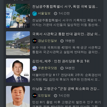
있다. 무더위는 온열질환뿐 아니라 전기 사용량
증가와 기기 과열 등을 유발해 자칫 작은 부주의
전남광주통합특별시 서구, 폭염 극복 얼음생
가 큰 화재로 이어질 수 있는 만큼 각별한 주의가
수 10만병 무료 제공
서울일보
1시간전
필요하다.여름철에는 에어컨과 선풍기 사용 시간
이 길어지면서 전기화재 발생 위험도 높아진다.
전남광주통합특별시 서구가 기록적인 폭염이 이
오래 사용한 전선의 피복이 벗겨졌거나 문어발식
어지는 가운데 시민들의 일상적인 이동 동선에서
콘센트, 허용용량을 초과한 멀티탭 사용은 화재
시원한 얼음생수를 제공하는 생활밀착형 폭염 대
의 주요 원인이 될 수 있다. 냉방기기를 사용하기
응에 나섰다.서구는 지난 7일부터 유동 인구가
국회서 사관학교 통합 반대 결의안…경남 의
전 전선과 플러그의 이상 여부를 확인하고, 사용
많은 관내 주요 건널목 20개소에 냉장형 보관함
원 3명 공동발의
경남도민일보
19분전
하지 않는 전기제품은 전원
을 설치하고 시민들에게 얼음생수를 무료로 제공
하는 ‘착한 생수’ 나눔 사업을 시작했다.이번 사업
보수 야권 국회의원 42명이 육·해·공군 사관학교
은 폭염에 장시간 노출되기 쉬운 보행자들이 이
통합과 국군사관학교 설립에 반대하는 결의안을
동 중 잠시나마 더위를 식히고 수분을 보충할 수
발의했다. 경남에 지역구를 둔 국민의힘 박대출·
있도록 마련됐다. 특히 주민들이 무더위쉼터 등
최형두(창원
김민석, 제주 · 인천 권리당원 투표 1위
특정 시설을 찾아가지 않아도 평소 오가는 생활
푸른한국닷컴
54분전
동선
더불어민주당 8·17 전당대회 2주차 순회경선이
시작된 8일 김민석 후보가 제주와 인천에서 모두
정청래 후보에게 승리하며 역전에 성공했다.
[서...
이남철 고령군수 “군정 공백 최소화와 건강
회복 기원” 목소리 높아
도민일보
1시간전
민선 8기 출범 이후 고령군의 발전과 인구 위기
극복을 위해 밤낮없이 발로 뛰던 이남철 고령군