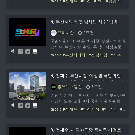
tags :
#전재수
#부산
#2차
#공공기
부산시는 3일 시청 영상회의실에서 전 시
관
#유치
#총력전
장 주재로 '공...
부산시의회 '전임사업 사수' 압박…전
재수 "부산 실익이 먼저"
프레시안
2주전
국민의힘이 다수를 차지한 부산시의회가
전재수 부산시장 취임 후 첫 시정질문을
전임 시정 사업의 유지 여부에 집중하자
tags :
#부산시의회
#전임사업
#사수
전 시장은 시민의 실익과 부산의 미래 경
#압박
#전재수
#부산
#실익이
#먼
쟁력을 기준으로 판...
저
전재수 부산시장-이성권 국민의힘
시당위원장 첫 회동 “부산 발전엔 여야
중부뉴스통신
3주전
없다” 초당적 협력 요청
김진수 기자 = 부산시는 전재수 부산광역
시장이 오늘 오후 4시 국회 의원회관을 방
문해 이성권 국민의힘 신임 부산시당위원
tags :
#전재수
#부산시장
#이성권
#
장
국민의힘
#시당위원장
#회동
#부산
#
발전엔
#여야
#없다
전재수, 사직야구장·퐁피두 재검토…