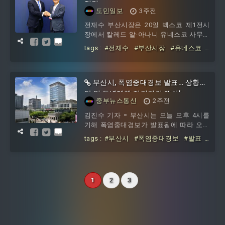
이한 전 시장이 지역 현안 해결을 위해 여
접견
도민일보
3주전
야를 가리지 않는 초당적 협력 의지를 적
극적으로 피력할 것으로 풀이된다.전 시장
전재수 부산시장은 20일 벡스코 제1전시
은 이성권 위원장과의 면담에서 “부산시민
장에서 칼레드 알-아나니 유네스코 사무총
의 미래를 위한 지역 현안 과제를 해결하
장을 접견하고, 세계유산 분야 협력 확대
tags :
#전재수
#부산시장
#유네스코
는 데 정당의 구분이 있어선 안 된다”
와 국제교류 확대 방안을 논의했다고 밝혔
#사무총장
다. 이번 접견은 제48차 유네스코 세계유
산위원회 부산 개최를 계기로 마련되었으
며, 부산의 세계유산 등재 기반을 강화하
부산시, 폭염중대경보 발표… 상황판
고 세계유산 분야 협력 확대를 위한 실질
단 및 특별대책 점검회의 개최!
중부뉴스통신
2주전
적인 논의를 중심으로 진행됐다. 유네스코
는 교육·과학·문화 분야의 국제협력을 통
김진수 기자 = 부산시는 오늘 오후 4시를
해 세계 평화와 인류 공동의 발전을 도모
기해 폭염중대경보가 발표됨에 따라 오후
하는 유엔 산하 전문기구로, 세계유산의
5시 시 재난안전대책본부에서 전재수 시
tags :
#부산시
#폭염중대경보
#발표
등재와 보존을 관장하고 있다.전 시장
#상황판단
#특별대책
#점검회의
1
2
3