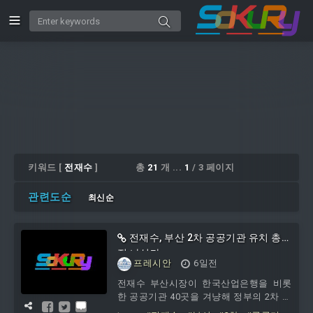
키워드 [
전재수
]
총
21
개 ...
1
/ 3 페이지
관련도순
최신순
전재수, 부산 2차 공공기관 유치 총력
전 나선다
프레시안
6일전
전재수 부산시장이 한국산업은행을 비롯
한 공공기관 40곳을 겨냥해 정부의 2차 공
공기관 이전 유치전에 본격적으로 나섰다.