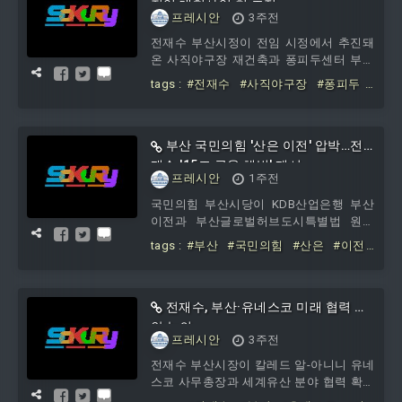
전임 대형사업 첫 조정
프레시안
3주전
전재수 부산시정이 전임 시정에서 추진돼
온 사직야구장 재건축과 퐁피두센터 부산
분관 건립사업을 다시 들여다보기로 하면
tags :
#전재수
#사직야구장
#퐁피두
서 시의회와의 정책 충돌이 가시화되고 있
#재검토
#전임
#대형사업
다. 부산시는 21...
부산 국민의힘 '산은 이전' 압박…전
재수 '15조 금융 해법' 제시
프레시안
1주전
국민의힘 부산시당이 KDB산업은행 부산
이전과 부산글로벌허브도시특별법 원안
처리를 다시 전면에 내세웠다. 전재수 부
tags :
#부산
#국민의힘
#산은
#이전
산시장은 산업은행 이전 가능성을 열어두
#압박
#전재수
#15조
#금융
#해법
면서도 최대 15조원 ...
전재수, 부산·유네스코 미래 협력 방
안 논의
프레시안
3주전
전재수 부산시장이 칼레드 알-아니니 유네
스코 사무총장과 세계유산 분야 협력 확대
와 국제교류 확대 방안을 논의했다. 20일