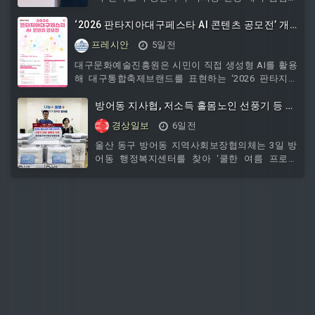
기념식을 열고 공식 설립을 선언했다. 이날 이사
나섰다. 이 대통령은 주택 공급 부족이 심각한 수
회에서는 대표이사 선임, 각종 위원회 설치, 내부
‘2026 판타지아대구페스타 AI 콘텐츠 공모전’ 개
준에 이르렀다고 진단하고, 공급 물량 확보와 사
규정 제정 등 주요
업 속도를 높일 수 있는 대책을 다시 마련하라고
최
프레시안
5일전
지시했다.강유정 청와대 수석대변인은 이 대통령
이 3일 오전 11시30분 귀국한 뒤 청와대로 출근
대구문화예술진흥원은 시민이 직접 생성형 AI를 활용
해 비공개 부동산·주식시장 점검회의를 주재했다
해 대구통합축제브랜드를 표현하는 ‘2026 판타지아
고 밝혔다.한성숙 국무총리와 관계부처 장관, 실
대구페스타 AI 콘텐츠 공모전’을 개최한다. 이번 공모
무진이 참석한 회의는 오후 3시부터 10시30분까
전은 8월 3일~9월 11일까지 진행되며, 대구의 문화와
방어동 지사협, 저소득 홀몸노인 선풍기 등 지
지 7시간30분 동안 진행됐다. 이 대통령은 이날
축제에 관심 있는 대한민국 국민이라면 누구나 개인
원
경상일보
6일전
발표된 부동산세 개
또는 팀으로 참여할 수 있다. 공모 분야는 △AI 로고송
△AI 숏폼 △AI 이미지(포스터·웹
울산 동구 방어동 지역사회보장협의체는 3일 방
어동 행정복지센터를 찾아 ‘쿨한 여름 프로젝
트’의 일환으로 관내 저소득 홀몸노인을 위한 선
풍기 20대와 쿨 베개 10개를 전달했다.