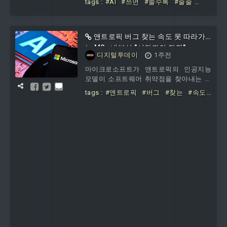
tags :
#AI
#쓰면
#쓸수록
#줄줄
큰맥싱이다. 이는 직원들이 필요 이상으로
#MS
#토큰맥싱
많은 AI 토큰을 사용하는 행태를 뜻한다.
404미디어가 확인한 사내 이메일에 따르
면, MS는 AI 플랫폼을 더 효율적으로 활용
앤트로픽 버그 찾는 속도 못 따라가
하기 위해 직원들에게 새로운 토큰 사용
는 MS…내부선 "시간과의 전쟁"
디지털투데이
1주전
지침을 안내했다.제이 파리크 MS 수석 부
사장은 이메일에서 "깃허브 코파일럿 활용
마이크로소프트가 앤트로픽의 인공지능
을 확대하는 만큼,
모델이 소프트웨어 취약점을 찾아내는 속
도를 따라가지 못하고 있는 것으로 나타났
tags :
#앤트로픽
#버그
#찾는
#속도
다.29일 IT매체 아스테크니카에 따르면,
#따라가는
#MS
#내부선
#시간과의
MS 내부에서는 AI가 일반에 공개되기 전
#전쟁
제한된 시간 안에 최대한 많은 결함을 수
정해야 한다는 위기감이 공유됐다.문제의
중심에는 앤트로픽의 '클로드 미토스 프리
뷰'가 있었다. MS는 이 모델을 활용해 자
사 코드의 취약점을 점검했다. 5월 중순 열
린 내부 회의에서 관리자들은 이 도구가
기대 이상의 성과를 냈느냐는 질문에 긍