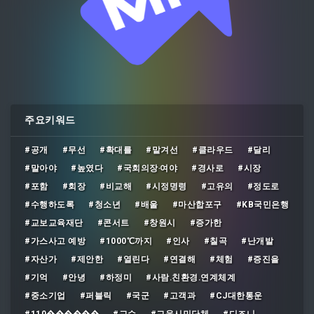
주요키워드
#공개
#무선
#확대를
#맡겨선
#클라우드
#달리
#말아야
#높였다
#국회의장‧여야
#경사로
#시장
#포함
#회장
#비교해
#시정명령
#고유의
#정도로
#수행하도록
#청소년
#배울
#마산합포구
#KB국민은행
#교보교육재단
#콘서트
#창원시
#증가한
#가스사고 예방
#1000℃까지
#인사
#칠곡
#난개발
#자산가
#제안한
#열린다
#연결해
#체험
#증진을
#기억
#안녕
#하정미
#사람․친환경․연계체계
#중소기업
#퍼블릭
#국군
#고객과
#CJ대한통운
#110������
#교수
#교육시민단체
#디즈니