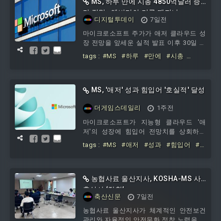
극 활용하기 위한 목적에서 이뤄졌다.제이
MS, 하루 만에 시총 4850억달러 증
파리크 MS 코어AI 엔지니어링 그룹 수석
가 전망…엔비디아 기록 깨지나
디지털투데이
7일전
부사장은 이번 주 직원 메모를 통해 깃허
브 코파일럿으로 코딩할 때 오픈AI의 GPT-
마이크로소프트 주가가 애저 클라우드 성
5.6 솔을 기본 모델로 설정하고
장 전망을 앞세운 실적 발표 이후 30일 급
등하며 사상 최대 하루 시가총액 증가 기
tags :
#MS
#하루
#만에
#시총
록을 경신할 가능성이 커졌다.30일 블룸버
#4850억달러
#증가
#전망
#엔비디
그에 따르면, MS 주가는 이날 16% 넘게 오
아
#기록
르며 하루 기준 시가총액이 4850억달러 이
상 늘어날 것으로 예상됐다.상승세가 유지
MS, '애저' 성과 힘입어 '호실적' 달성
되면 기존 기록도 뛰어넘게 된다. 런던증
더게임스데일리
1주전
권거래소그룹 집계 기준으로 엔비디아가
2025년 4월 9일 세운 하루 시가총액 증가
마이크로소프트가 지능형 클라우드 '애
기록인 4410억달러를 웃도는 규모다. MS
저'의 성장에 힘입어 전망치를 상회하는
는 이번 실적 발표에
호실적을 거뒀다.30일 관련업계에 따르면
tags :
#MS
#애저
#성과
#힘입어
#
MS는 회계연도 4분기 매출
호실적
농협사료 울산지사, KOSHA-MS 사
후심사 ‘적합’
축산신문
7일전
농협사료 울산지사가 체계적인 안전보건
관리와 자율적인 안전문화 정착 노력을 인