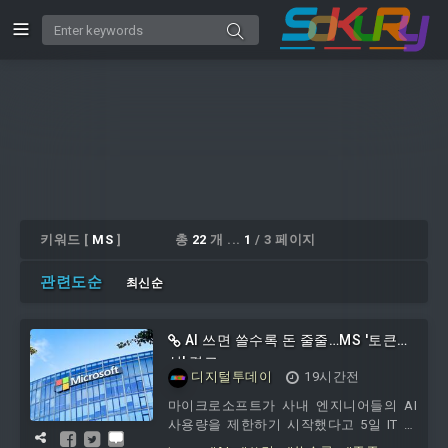
키워드 [
MS
]
총
22
개 ...
1
/ 3 페이지
관련도순
최신순
AI 쓰면 쓸수록 돈 줄줄…MS '토큰맥
싱' 경고
디지털투데이
19시간전
마이크로소프트가 사내 엔지니어들의 AI
사용량을 제한하기 시작했다고 5일 IT 매
체 테크레이더가 전했다.문제는 이른바 토