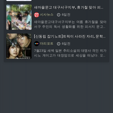
관심사와 문화적 배경을 바탕으로 교류하고 소통
선정됐다고 밝혔다.이 사업은 과학기술정통신부
할 수 있도록 지원하고 있다.현재 네팔, 방글라데
와
새마을문고 대구서구지부, 휴가철 맞아 피서
시, 러시아, 필리핀 등 11개국 출신 외국인 주민
지 문고 본격 운영
시사뉴스
6일전
100여 명이
새마을문고대구서구지부는 여름 휴가철을 맞아
서구 주민의 독서 생활화를 위한 피서지 문고를
운영하고 있다. 피서지문고는 지난 7월 20일부터
오는 8월까지 이현공원 물놀이장, 그린웨이 백합
[신동립 잡기노트]트릭이 사라진 자리, 문학은
원, 평리공원 일원 등에서 운영되고 있으며, 주민
무엇으로 남는가
더리포트
6일전
누구나 교양·소설·아동도서 등 다양한 분야의 신
간 및 우수도서를 무료로 이용할 수
7월23일 새벽 일본 추리소설의 대명사 격인 히가
시노 게이고가 대장암으로 세상을 떠났다. 오사
카공립대에서 전기공학을 전공하고 덴소 엔지니
어로 일하던 그는