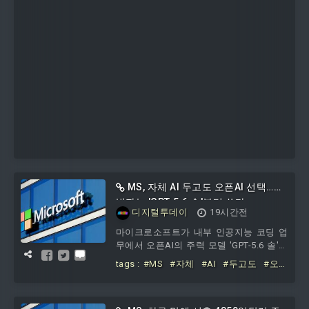
MS, 자체 AI 두고도 오픈AI 선택…개
발자는 'GPT-5.6 솔'부터 쓴다
디지털투데이
19시간전
마이크로소프트가 내부 인공지능 코딩 업
무에서 오픈AI의 주력 모델 'GPT-5.6 솔'을
기본 모델로 사용하도록 개발자 지침을 변
tags :
#MS
#자체
#AI
#두고도
#오픈
경했다.5일 경제매체 CNBC에 따르면, 이
AI
#선택
#개발자는
#GPT
#부터
번 조치는 AI 투자 효율을 높이고, 오픈AI
초기 투자로 확보한 지식재산권 가치를 적