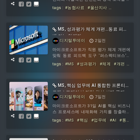
정받았다. 농협사료 울산지사는 지난 7월
tags :
#농협사료
#울산지사
28일 한국산업안전보건공단이 실시한 안
#KOSHA
#MS
#사후심사
#적합
전보건경영시스템 사후심사에서 ‘적합’ 판
정을 받았다고 밝혔다. 이에 따라 2021년
7월 최초 인증을 취득한 이후 안전보건경
MS, 성과평가 체계 개편…동료 피드
영체계를 안정적으로
백 기능 없앤다
디지털투데이
2일전
마이크로소프트가 직원 평가 체계 개편에
맞춰 동료 피드백 도구 '퍼스펙티브스'를
폐지했다. 4일 비즈니스인사이더가 확인
tags :
#MS
#성과평가
#체계
#개편
한 사내 메시지에 따르면, 2018년부터 사
#동료
#피드백
#기능
용해 온 이 도구는 새 피드백 요청 접수가
중단됐다.퍼스펙티브스는 직원이 자신의
성과에 대한 의견을 동료에게 요청하면,
MS, 핵심 업무에 AI 통합한 프론티어
그 내용이 본인과 관리자에게 공유되는 방
트랜스포메이션 기업 최신 사례 공개
디지털투데이
7일전
식으로 운영됐다. 직원들은 현재 진행 중
인 요청에는 응답할 수 있지만, 기존 피드
마이크로소프트가 31일 AI를 핵심 비즈니
백 기록은 9월15일까지 내려받아야 한다.
스 프로세스에 내재화해 가치를 창출하는
마이크로소프트는 피드백 자체의 중요성
이른바 프론티어 트랜스포메이션 기업들
tags :
#MS
#핵심
#업무에
#AI
#통합
은 유지하되,
최신 사례를 공개했다.프랑스 IT 컨설팅 기
한
#프론티어
#트랜스포메이션
#기
업 아토스 그룹은 대규모 AI 에이전트 운영
업
#최신
#사례
모델을 구축했다. 54개국 5만6000명 직원