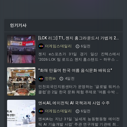
인기기사
[LCK 리그] T1, 젠지 홈그라운드서 가볍게 2
대 0 승리
더게임스데일리
6일전
젠지 e스포츠가 31일 경기 일산 킨텍스에서
‘2026 LCK 팀 로드쇼 젠지 홈스탠드 – 하우스 오
브 젠지’를 개최했다. 이날 젠지는 T1을 홈으로
불
"화채 만들며 한국 여름 음식문화 배워요"
인천in
4일전
인천외국인지원센터가 운영하는 ‘글로벌 워커스
클럽’은 2일 한국 문화 체험 주제로 ‘여름 수박 화
채 만들기’ 활동을 진행했다.이날 참가한 17명의
외국인들은 직접 화채를 만들고 한국의 여름 먹
엔씨AI, 에이전틱 AI 국책과제 사업 수주
거리를 체험하는 시간을 가지며 회원 간 친목과
더게임스데일리
6일전
유대감을 다졌다.인천외국인지원센터는 주제별,
비자별, 국적별로 구성된 총 12개 팀의 글로벌 동
엔씨AI는 지난 31일 ‘실세계 능동행동형 에이전
아리를 운영하고 있다. 외국인 주민들이 공통의
틱 AI 기술개발 사업’ 주관 연구개발 기관에 최종