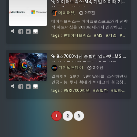
에게 마이크로소프트 365 코파일럿을 배
데이터브릭스·MS, 기업 데이터 기반
포하고, 파운드리, 코파일럿 스튜디오, 에
AI 구축 지원 강화
데이터넷
2주전
이전트 365를 활용해 1만9000개 AI 에이
전트를 통합 운영하고
데이터브릭스는 마이크로소프트와의 전략
적 파트너십을 2030년대까지 연장하고 기
업용 AI의 대규모 확산을 위한 협력을 강화
tags :
#데이터브릭스
#MS
#기업
#데
한다고 24일 밝혔다.양사는 기업이 자체
이터
#기반
#AI
#구축
#지원
데이터와 업무환경을 바탕으로 AI를 구축
하고, 모델과 에이전트를 실제 업무에 연
결할 수 있도록 데이터·AI 플랫폼과 클라우
8조7000억원 증발한 알파벳…MS·메
드 인프라, 업무용 소프트웨어 간 통합을
타·아마존 '실적 공포' 다음주 시작
디지털투데이
2주전
확대한다.데이터브릭스는 애저 데이터브
릭스를 기반으로 자사의 핵심 업무와 데이
알파벳이 2분기 59억달러를 소진하면서
터 분석 환경을 운영하고 통합 레이크하우
인공지능 투자 확대가 빅테크의 현금창출
스를 구축한다
구조를 흔들고 있다.23일 블룸버그에 따르
tags :
#8조7000억원
#증발한
#알파
면, 알파벳은 사상 처음으로 분기 기준 현
벳
#MS
#메타
#아마존
#실적
#공
금 소진을 기록했다. 투자자들은 다음 주
포
#다음주
실적을 발표하는 마이크로소프트와 메타
플랫폼스, 아마존의 AI 투자 계획에도 주목
1
2
3
하고 있다.이번 실적은 AI 경쟁이 빅테크의
재무구조를 바꾸고 있음을 보여준다. 그동
안 빅테크는 높은 이익률과 풍부한 현금흐
름을 바탕으로 신규 사업에 투자해왔지만,