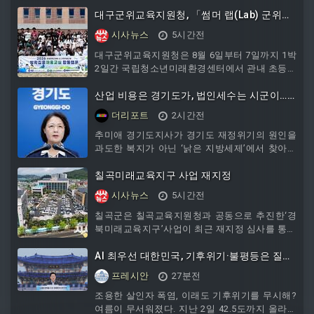
위해 2026년 지방세입 체납관리단 운영을 본격
적으로 시작했다. 군은 지난 5일 경상북도청에서
대구군위교육지원청, 「썸머 랩(Lab) 군위창
열린 지방세입 체납관리단 합동 발대식 및 직무
의융합캠프」 개최
시사뉴스
5시간전
교육에 참석해 체납관리단원의 현장조사 역량을
강화하고 개인정보 보호, 민원 응대, 안전수칙 등
대구군위교육지원청은 8월 6일부터 7일까지 1박
직무교육을
2일간 국립청소년미래환경센터에서 관내 초등학
교 5~6학년 및 중학교 1~3학년 희망 학생 40명
을 대상으로 「썸머 랩, 군위창의융합캠프」를
산업 비용은 경기도가, 법인세수는 시군이…
개최한다. 이번 캠프는 과학탐구활동, 진로활동,
추미애가 꺼낸 지방세제 개편론
더리포트
2시간전
경제교육을 하나로 융합한 ‘키움교육’ 프로그램
으로 구성되었다.
추미애 경기도지사가 경기도 재정위기의 원인을
과도한 복지가 아닌 ‘낡은 지방세제’에서 찾아야
한다며 세수 구조 개편론을 꺼냈다.경기도가 지
난 5일 ‘재정 비상 상
칠곡미래교육지구 사업 재지정
시사뉴스
5시간전
칠곡군은 칠곡교육지원청과 공동으로 추진한‘경
북미래교육지구’사업이 최근 재지정 심사를 통과
해 2027년부터 2030년까지 4년간 사업이 연장됐
다고 밝혔다. ‘경북미래교육지구’는 도교육청과
AI 최우선 대한민국, 기후위기·불평등은 질식
지자체에서 적극적인 소통과 협력을 통해 지역
상태
프레시안
27분전
특색에 맞는 교육 생태계를 조성하고, 지방 소멸
위기 및 학령 인구 급감에 대응하기 위해 추진하
조용한 살인자 폭염, 이래도 기후위기를 무시해?
는 민·
여름이 무서워졌다. 지난 2일 42.5도까지 올라간