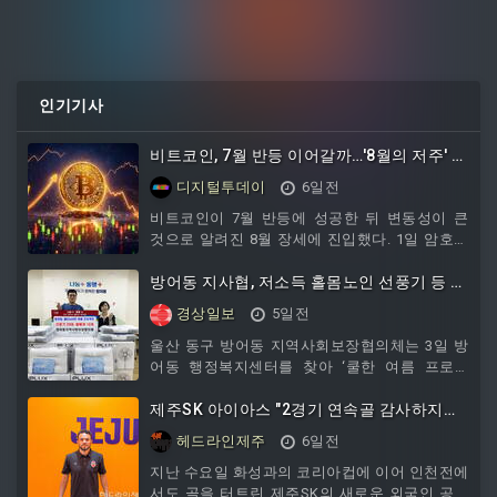
인기기사
비트코인, 7월 반등 이어갈까…'8월의 저주' 온
다
디지털투데이
6일전
비트코인이 7월 반등에 성공한 뒤 변동성이 큰
것으로 알려진 8월 장세에 진입했다. 1일 암호화
폐 매체 유투데이에 따르면 2013년 이후 비트코
인의 8월 평균 수익률은 1%를 소폭 웃돌지만, 중
방어동 지사협, 저소득 홀몸노인 선풍기 등 지
앙값은 오히려 마이너스로 나타났다. 2017년
원
경상일보
5일전
65% 급등과 같은 일부 강세장이 평균치를 끌어
올렸을 뿐, 대다수 해는 손실로 마감했다는 설명
울산 동구 방어동 지역사회보장협의체는 3일 방
이다.실제로 2022년 8월엔 9% 가까이 하락했고
어동 행정복지센터를 찾아 ‘쿨한 여름 프로젝
2023년 8월에도 6% 넘게 빠졌다. 2024년 8월은
트’의 일환으로 관내 저소득 홀몸노인을 위한 선
소폭 상승에 그쳤다. 비트코인은 6월 저점에서
풍기 20대와 쿨 베개 10개를 전달했다.
제주SK 아이아스 "2경기 연속골 감사하지
만...팀의 경기 결과가 아쉬워"
헤드라인제주
6일전
지난 수요일 화성과의 코리아컵에 이어 인천전에
서도 골을 터트린 제주SK의 새로운 외국인 공격