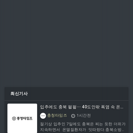
최신기사
입추에도 충북 펄펄⋯ 40도안팎 폭염 속 온열
질환·농축산 피해 확산
충청타임즈
1시간전
절기상 입추인 7일에도 충북은 찌는 듯한 더위가
지속하면서 온열질환자가 잇따랐다.충북소방본