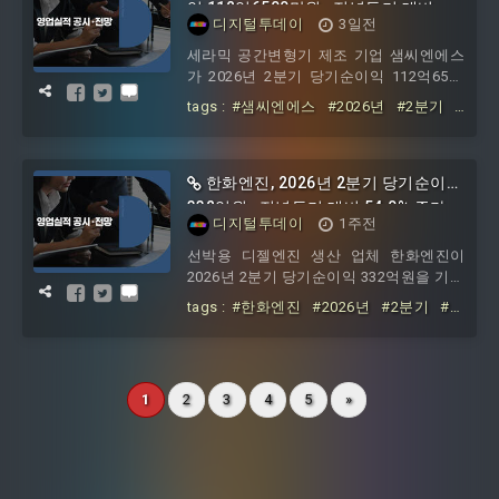
만원이며, 이자율은 연 7.61%의 고정금리
익 112억6500만원…전년동기 대비
디지털투데이
3일전
로 기재됐다. 이 이자율은 국내 복수 시중
250.4% 증가
은행의 기업일반대출 금융제안을 기초로
세라믹 공간변형기 제조 기업 샘씨엔에스
산출한 것이다.거래 목적은 거래상대방의
가 2026년 2분기 당기순이익 112억6500
운영자금 지원이며, 공시에 명시된 거래상
만원을 기록하며 전년동기 대비 250.4%
tags :
#샘씨엔에스
#2026년
#2분기
#
대방 총잔액은 금번 대
증가한 잠정 실적을 5일 공시했다.공시에
당기순이익
#112억6500만원
#전년동
기재된 실적은 한국채택국제회계기준에
기
#대비
#0
#4
따라 작성된 잠정치로, 외부감사인의 검토
전 자체 결산 수치다.2026년 2분기 별도
한화엔진, 2026년 2분기 당기순이익
기준 매출액은 312억6500만원으로 전년
332억원…전년동기 대비 54.0% 증가
디지털투데이
1주전
동기 187억1600만원 대비 67.1% 증가했
다. 영업이익은 9
선박용 디젤엔진 생산 업체 한화엔진이
2026년 2분기 당기순이익 332억원을 기록
하며 전년동기 대비 54.0% 증가했다고 31
tags :
#한화엔진
#2026년
#2분기
#당
일 공시했다.공시에 따르면 한화엔진의
기순이익
#332억원
#전년동기
#대비
2026년 2분기 매출액은 3조6222억원으로
#0
#0
전년동기 3조8770억원 대비 6.6% 감소했
다. 영업이익은 379억1100만원으로 전년
1
2
3
4
5
»
동기 337억7500만원보다 12.2% 증가했
다. 당기순이익은 332억원으로 전년동기
215억5600만원보다 54.0% 늘었다.상반기
누계