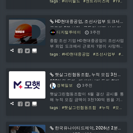
tags :
#아이월드
#센트라이즈에
#190
상대방은 센트라이즈이며 아이월드와의
억원
#운영자금
관계는 공시에 별도 기재되지 않았다. 거
래일자는 2026년 7월 24일이며 거래금액
은 190억원이다. 이자율은 연 7.00%가 적
HD현대중공업, 조선사업부 도크서
용된다. 이번 대여금액을 포함한 센트라이
근로자 1명 사망…곤돌라·발판 사이 끼
디지털투데이
3주전
즈의 총잔액은 190억원으로 명시됐다.이
임 사고
사회 의결일은 2026년 7월 24일이다. 사외
종합 조선 기업 HD현대중공업이 조선사업
이사 참석 여부 및 감사 참석 여부는 기재
부 외업 도크에서 근로자 1명이 사망하는
되지 않았다.아이월드는 본 건이 특수관계
중대재해가 발생했다고 20일 공시했다.공
tags :
#HD현대중공업
#조선사업부
#
인을 위한 거래에
시에 기재된 내용에 따르면 사고는 2026년
도크서
#근로자
#1명
#사망
#곤돌
7월 18일 발생했으며, 작업 중 곤돌라와 상
라
#발판
#사이
#끼임
부 발판 사이에 끼여 사망한 사고로 보고
됐다. 부상자는 없었다. 고용노동부에 대
햇살그린협동조합, 누적 모집 3천
한 보고일자도 같은 날인 2026년 7월 18일
100억원 돌파…재생에너지 투자 확대
경북일보
3주전
로 명시됐다.조치사항과 관련해 경찰과 고
용노동부가 현장 조사 및 관련 자료 확인
햇살그린협동조합이 6월 결산 공시를 통
을 진행 중이라고 공시에 기재됐다. 전사
해 누적 모집 금액이 3천100억 원을 기록
특별안전교육 실시 및 재발방지대책 수립
했다고 밝혔다. 햇살그린협동조합은 에이
tags :
#햇살그린협동조합
#누적
#모
치에너지의 재생에너지 투자 플랫폼 모햇
집
#3천100억원
#돌파
#재생에너지
을 통해 모집된 협동조합 중 가장 큰 규모
#투자
로 올해 6월 기준 신용평가등급 B+를 획득
했다.공시에 따르면 전체 모집금
한국유나이티드제약, 2026년 2분기