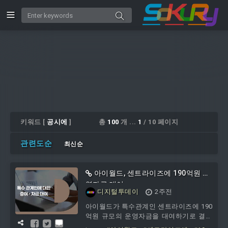
키워드 [
공시에
]
총
100
개 ...
1
/ 10 페이지
관련도순
최신순
아이월드, 센트라이즈에 190억원 운
영자금 대여
디지털투데이
2주전
아이월드가 특수관계인 센트라이즈에 190
억원 규모의 운영자금을 대여하기로 결정
했다고 24일 공시했다.공시에 따르면 거래