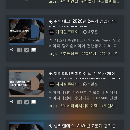
tags :
#디비건설
#계열사
#노블랜드
으로 기재됐다. 합병신주
디비건설과의 관계는 계열회사다. 거래일
에
#368억3400만원
#자금
자는 2026년 7월 16일이고 거래금액은
368억3400만원이다. 이자율은 8.57%로
명시됐다.거래상대방 총잔액은 675억
주연테크, 2026년 2분기 영업이익·
3400만원으로 보고됐다. 이는 당해 사업연
당기순이익 흑자전환
디지털투데이
3주전
도부터 거래일자까지의 대여금액에서 상
환금액을 공제한 대여금 총잔액이다.이번
PC 제조사 주연테크가 2026년 2분기 영업
거래의 목적은 부산명지 대방디엠시티센
이익과 당기순이익이 전년동기 대비 흑자
텀오션2차 담보대출 리파이낸싱 관련으로
전환했다고 16일 공시했다.공시에 따르면
tags :
#주연테크
#2026년
#2분기
#영
기재됐다. 이사회 의결일은 미기재
주연테크의 2026년 2분기 별도 기준 당해
업이익
#당기순이익
실적은 매출액 148억원, 영업이익 9700만
원, 당기순이익 1억9300만원이다. 전년동
기와 비교하면 매출액은 142억원에서
제이티비씨미디어텍, 계열사 제이티
4.3% 증가했고, 영업이익은 전년동기 영업
비씨미디어컴에 10억5000만원 자금 대
디지털투데이
2일전
손실 5억8200만원에서 흑자전환했으며,
여
당기순이익
제이티비씨미디어텍이 계열회사 제이티비
씨미디어컴에 운영자금 10억5000만원을
대여하기로 결정했다고 6일 공시했다.이
tags :
#제이티비씨미디어텍
#계열사
#
번 자금 대여는 2026년 7월 30일 이사회
제이티비씨미디어컴에
#10억5000만원
결의를 통해 확정됐으며, 거래 당사자는
#자금
제이티비씨미디어컴으로 제이티비씨미디
어텍의 계열회사다. 대여금액은 10억5000
샘씨엔에스, 2026년 2분기 당기순이