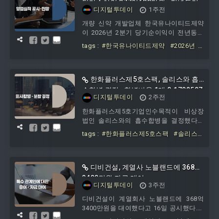
당기순이익 377억600만원…전년동기
디지털투데이
1주전
대비 3094.2% 급증
개량 신약 개발업체 한국유나이티드제약
이 2026년 2분기 당기순이익이 전년동기
대비 3094.2% 급증했다고 30일 공시했다.
tags :
#한국유나이티드제약
#2026년
공시에 따르면 한국유나이티드제약의
#2분기
#당기순이익
#377억600만원
2026년 2분기 당해실적 기준 매출액은
#전년동기
#대비
#0
#2
772억2100만원으로 전년동기 703억7400
만원 대비 9.7% 증가했다. 영업이익은 132
한화플러스제5호스팩, 솔리스와 흡
억9800만원으로 전년동기 107억5900만
수합병 결정…합병비율 1대 0.1792597
디지털투데이
2주전
원 대비 23.6% 늘었다. 당기순이익은 377
억600만원으로 전년동기 11억800
한화플러스제5호기업인수목적이 비상장
법인 솔리스와의 흡수합병을 결정했다고
27일 공시했다.공시에 따르면 비상장법인
tags :
#한화플러스제5호스팩
#솔리스
솔리스가 코스닥시장 상장법인 한화플러
와
#흡수합병
#결정
#합병비율
#1대
스제5호기업인수목적을 흡수합병하는 방
식이며, 합병 완료 시 솔리스가 존속법인,
한화플러스제5호기업인수목적은 소멸법
디비건설, 계열사 노블랜드에 368억
인이 된다. 합병비율은 솔리스 대 한화플
3400만원 자금 대여
디지털투데이
3주전
러스제5호기업인수목적 = 1대 0.1792597
로 결정됐다.한화플러스제5호기업인수목
디비건설이 계열회사 노블랜드에 368억
적의 마지막 거래일 종가 대비 합병신주의
3400만원을 대여했다고 16일 공시했다.공
상장 당일 기준가격의 배수는 5.5784986
시에 기재된 거래상대방은 노블랜드이며