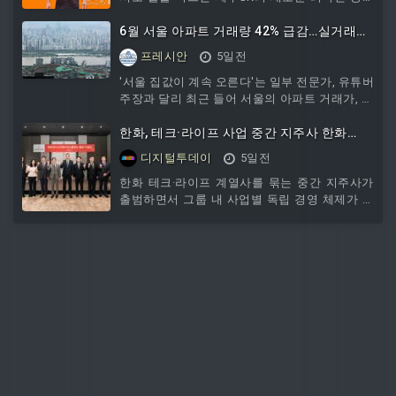
수 아이아스가 2일 "오늘까지 두 경기 연속해서
골을 기록하고 있다는 건 정말 감사한 일이지만
6월 서울 아파트 거래량 42% 급감…실거래가
승점 3점 가져오지 못해 더욱 더 아쉽게 느껴지
도 감소세
프레시안
5일전
는 것 같다"고 말했다.아이아스는 이날 인천과의
홈경기 후 와의 인터뷰에서 이같이 말했다.그는
'서울 집값이 계속 오른다'는 일부 전문가, 유튜버
경기 소감으로 "정말 어려운 경기였다고 생각한
주장과 달리 최근 들어 서울의 아파트 거래가, 거
다"며 "전체적으로 봤을 때는 나쁘지 않은 경기
래량이 모두 감소한 것으로 나타났다. 3일 서울
를 펼쳤다고 생각은 한다. 하지만 약간의 아쉬운
부동산정보광장을 보면, 서울...
한화, 테크·라이프 사업 중간 지주사 한화
부분들이 있었기 때문에 승점 3점을 가져오지 못
M&S 출범
디지털투데이
5일전
한 것 같
한화 테크·라이프 계열사를 묶는 중간 지주사가
출범하면서 그룹 내 사업별 독립 경영 체제가 본
격화됐다. 한화머시너리앤서비스홀딩스는 3일
서울 중구 더 플라자에서 출범 기념식을 열고 공
식 설립을 선언했다.한화 테크·라이프 계열사를
묶는 중간 지주사가 출범하면서 그룹 내 사업별
독립 경영 체제가 본격화됐다. 한화머시너리앤서
비스홀딩스는 3일 서울 중구 더 플라자에서 출범
기념식을 열고 공식 설립을 선언했다. 이날 이사
회에서는 대표이사 선임, 각종 위원회 설치, 내부
규정 제정 등 주요