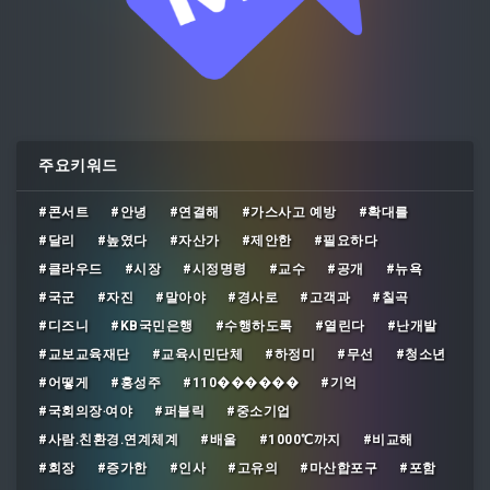
주요키워드
#콘서트
#안녕
#연결해
#가스사고 예방
#확대를
#달리
#높였다
#자산가
#제안한
#필요하다
#클라우드
#시장
#시정명령
#교수
#공개
#뉴욕
#국군
#자진
#말아야
#경사로
#고객과
#칠곡
#디즈니
#KB국민은행
#수행하도록
#열린다
#난개발
#교보교육재단
#교육시민단체
#하정미
#무선
#청소년
#어떻게
#홍성주
#110������
#기억
#국회의장‧여야
#퍼블릭
#중소기업
#사람․친환경․연계체계
#배울
#1000℃까지
#비교해
#회장
#증가한
#인사
#고유의
#마산합포구
#포함