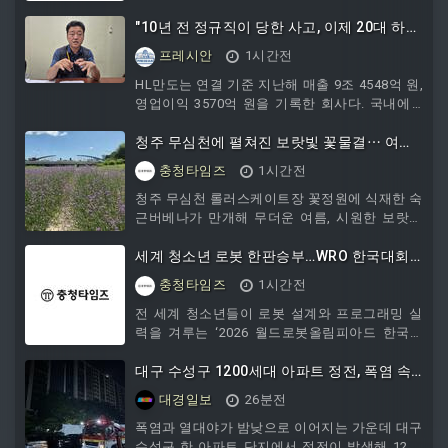
부에 따르면 이날 오전 10시16분쯤 청주시 상당
구 낭성면의 한 고추밭에서 일을 하던 A씨가 열
"10년 전 정규직이 당한 사고, 이제 20대 하청
실신 증세를 보이며 쓰러져 병원으로 옮겨졌다.A
이"…만도 산재사망과 '위험의 외주화'
프레시안
1시간전
는 고추밭에서 4시간30분가량 일한 것으로 알려
졌다.오전 11시30분쯤 상당구 탑동의 한 아파트
HL만도는 연결 기준 지난해 매출 9조 4548억 원,
에서는 산책 중인 B씨가 열탈진 증세를 보여 병
영업이익 3570억 원을 기록한 회사다. 국내에 3
원으로 옮겨지는 등 이날 도내에서 5건의 온열질
곳, 해외에 6곳의 공장을 뒀다. 현대기아차 등에
환자가 발생했다.이날 낮 최고기온은 청주 38.2
핸들, 브레이크, ...
청주 무심천에 펼쳐진 보랏빛 꽃물결⋯ 여름
도, 증평·단양 37.6도,
꽃정원 눈길
충청타임즈
1시간전
청주 무심천 롤러스케이트장 꽃정원에 식재한 숙
근버베나가 만개해 무더운 여름, 시원한 보랏빛
꽃물결을 선보이고 있다.청주시에 따르면 숙근버
베나는 6월부터 10월까지 연한 보라색 꽃이 공
세계 청소년 로봇 한판승부…WRO 한국대회
모양으로 피어나는 다년생 관상식물이다.일년생
청주서 개막
충청타임즈
1시간전
버베나와 달리 여름부터 가을까지 오랫동안 꽃을
감상할 수 있으며 벌과 나비 등 수분매개곤충을
전 세계 청소년들이 로봇 설계와 프로그래밍 실
유인하는 대표적인 식물로도 알려져 있다.롤러스
력을 겨루는 ‘2026 월드로봇올림피아드 한국대
케이트장 꽃정원은 약 2000㎡ 규모로 조성됐으
회’가 8일 청주오스코에서 개막했다.9일까지 이
며, 현재 7만여본의 숙근버베나와 분홍빛 가우라
틀간 열리는 이번 대회에는 중국과 일본, 홍콩 등
대구 수성구 1200세대 아파트 정전, 폭염 속 6
가 함께 만개해 다채로운 여름 풍경을 연출하고
7개국 41개 팀 200여명의 국제대표단과 전국
시간 만에 복구
대경일보
26분전
있다.이에 따라
262개 팀이 참가한다.국내 참가 규모는 학생 656
명과 코치 262명, 학부모 약 900명 등 1800여 명
폭염과 열대야가 밤낮으로 이어지는 가운데 대구
으로 국제대표단 포함해 2000여명이 청주를 찾
수성구 한 아파트 단지에서 정전이 발생해 1200